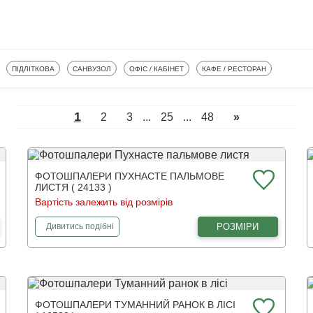
АЛЕРИ
ФОТОШПАЛЕРИ
ФОТОШПАЛЕРИ
ФОТОШПАЛЕРИ
ФОТОШПАЛЕРИ
ПІДЛІТКОВА
САНВУЗОЛ
ОФІС / КАБІНЕТ
КАФЕ / РЕСТОРАН
1
2
3
...
25
...
48
»
ФОТОШПАЛЕРИ ПУХНАСТЕ ПАЛЬМОВЕ
ЛИСТЯ ( 24133 )
Вартість залежить від розмірів
фотошпалери
Пухнасте пальмове листя
РОЗМІРИ
Дивитись
подібні
ФОТОШПАЛЕРИ ТУМАННИЙ РАНОК В ЛІСІ