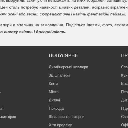
их візерунків, закінчуючи пейзажами, на яких зображені затишні ву
Цей стиль потребує наявності цікавих деталей, яскравих вкраплен
ям осені або весни, сюрреалістичні і навіть фентезійні пейзажі.
палери в вітальню на замовлення. Поділіться ідеями, фото, ескіза
 високу якість і довговічність.
ПОПУЛЯРНЕ
ПР
Дизайнерські шпалери
Спа
3Д шпалери
Кух
Квіти
Віт
ь
Міста
Пер
Дитячі
Дит
ті
Природа
Під
ьких прав
Шпалери та патерни
Сан
Хіти продажу
Офі