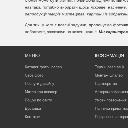
Сюжет може бути різним, починаючи від ніжних квітков
навпаки, потрібно вибирати щось яскраве, насичене. 
репродукції творів мистецтва, картини із зображенн
Для тих, у кого є власні задумки, пропонуємо фотош
побажаєте, зважаючи на кожен нюанс.
Ми гарантуємо
МЕНЮ
ІНФОРМАЦІЯ
Каталог фотошпалер
Термін реалізації
Своє фото
Монтаж шпалер
Послуги дизайну
Партнерство
Матеріали шпалер
Авторам зображен
Пошук по сайту
Умови повернення
Доставка
Політика приватнос
Контакти
Порушення авторс