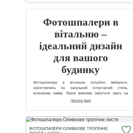
Фотошпалери в
вітальню –
ідеальний дизайн
для вашого
будинку
Фотошпалери в вітальню потрібно вибирати,
орієнтуючись на загальний інтер’єрний стиль,
кольорову гамму. Також важливо звертати увагу на
меблевий гарнітур, елементи декору.
Є дуже багато
Читати далі
варіацій, які може запропонувати наш інтернет-
магазин.
Тому у нас легко вибрати фотошпалери в зал
на стіну, які будуть ідеально виглядати в нашому домі.
Ми пропонуємо безліч варіацій. І це не тільки пейзажі.
ФОТОШПАЛЕРИ ОЛИВКОВЕ ТРОПІЧНЕ
У нас є шпалери з усім, починаючи від напоїв і