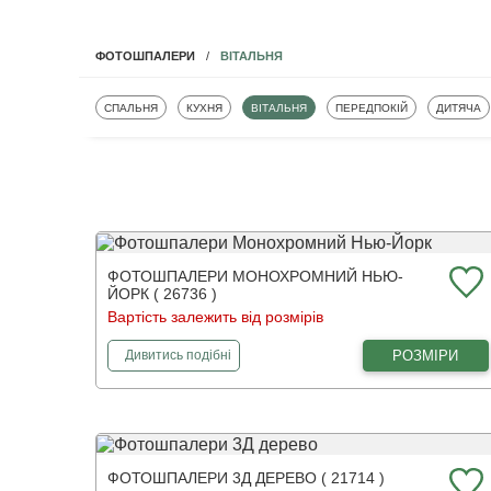
ВІТАЛЬНЯ
ФОТОШПАЛЕРИ
ФОТОШПАЛЕРИ
ФОТОШПАЛЕРИ
ФОТОШПАЛЕРИ
ФОТОШПАЛЕРИ
ФОТОШП
СПАЛЬНЯ
КУХНЯ
ВІТАЛЬНЯ
ПЕРЕДПОКІЙ
ДИТЯЧА
ФОТОШПАЛЕРИ МОНОХРОМНИЙ НЬЮ-
ЙОРК ( 26736 )
Вартість залежить від розмірів
фотошпалери
Монохромний Нью-Йорк
РОЗМІРИ
Дивитись
подібні
ФОТОШПАЛЕРИ 3Д ДЕРЕВО ( 21714 )