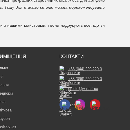
лички прекрасних старовинних міст. А ось для арт-деко
ь.
Тому для такого стилю можна порекомендувати
ми з нашими майстрами, і вони надрукують все, що ви
ИМІЩЕННЯ
КОНТАКТИ
льня
+38 (044) 229-229-0
ня
+38 (096) 229-229-0
альня
studio@wallart.ua
едпокій
яча
літкова
вузол
с/Кабінет