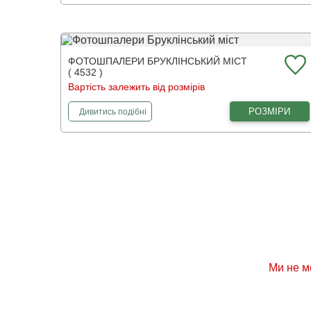
ФОТОШПАЛЕРИ БРУКЛІНСЬКИЙ МІСТ
( 4532 )
Вартість залежить від розмірів
фотошпалери
Бруклінський міст
РОЗМІРИ
Дивитись
подібні
Ми не м