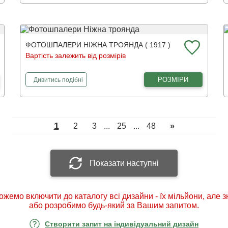
ФОТОШПАЛЕРИ НІЖНА ТРОЯНДА ( 1917 )
Вартість залежить від розмірів
фотошпалери
Ніжна троянда
РОЗМІРИ
Дивитись
подібні
1
2
3
...
25
...
48
»
Показати наступні
ожемо включити до каталогу всі дизайни - їх мільйони, але 
або розробимо будь-який за Вашим запитом.
Створити запит на індивідуальний дизайн