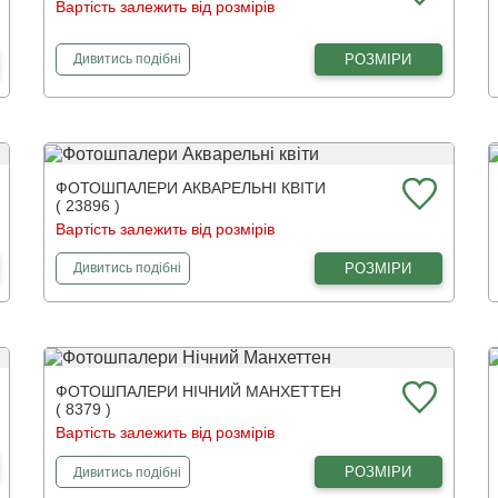
Вартість залежить від розмірів
фотошпалери
Квіти півонії
РОЗМІРИ
Дивитись
подібні
ФОТОШПАЛЕРИ АКВАРЕЛЬНІ КВІТИ
( 23896 )
Вартість залежить від розмірів
фотошпалери
Акварельні квіти
РОЗМІРИ
Дивитись
подібні
ФОТОШПАЛЕРИ НІЧНИЙ МАНХЕТТЕН
( 8379 )
Вартість залежить від розмірів
фотошпалери
Нічний Манхеттен
РОЗМІРИ
Дивитись
подібні