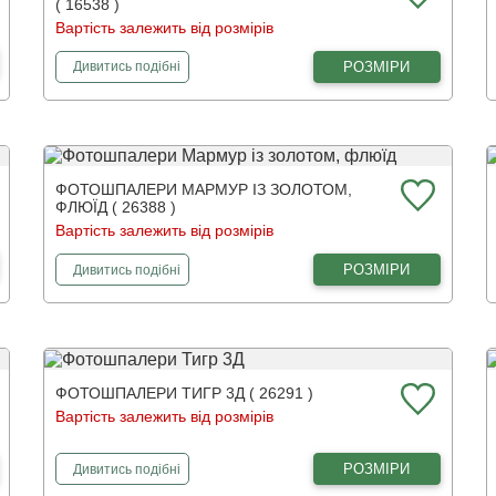
( 16538 )
Вартість залежить від розмірів
фотошпалери
Туманний ранок в лісі
РОЗМІРИ
Дивитись
подібні
ФОТОШПАЛЕРИ МАРМУР ІЗ ЗОЛОТОМ,
ФЛЮЇД ( 26388 )
Вартість залежить від розмірів
фотошпалери
Мармур із золотом, флюїд
РОЗМІРИ
Дивитись
подібні
ФОТОШПАЛЕРИ ТИГР 3Д ( 26291 )
Вартість залежить від розмірів
фотошпалери
Тигр 3Д
РОЗМІРИ
Дивитись
подібні