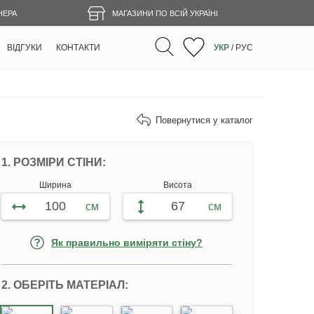
НЕРА
МАГАЗИНИ ПО ВСІЙ УКРАЇНІ
ВІДГУКИ
КОНТАКТИ
УКР
/
РУС
Повернутися у каталог
НАЛАШТУЙТЕ ФОТОШПАЛЕРИ ВІДПОВ
1. РОЗМІРИ СТІНИ:
Ширина
Висота
см
см
Як правильно виміряти стіну?
2. ОБЕРІТЬ МАТЕРІАЛ: