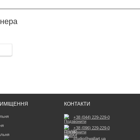
йнера
ИМІЩЕННЯ
КОНТАКТИ
льня
+38 (044) 229-229-0
ня
+38 (096) 229-229-0
альня
studio@wallart.ua