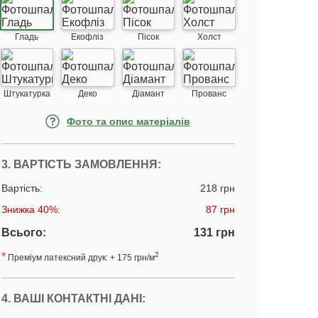
Гладь
Екофліз
Пісок
Холст
Штукатурка
Деко
Діамант
Прованс
Фото та опис матеріалів
3. ВАРТІСТЬ ЗАМОВЛЕННЯ:
Вартість:
218 грн
Знижка 40%:
87 грн
Всього:
131 грн
*
2
Преміум латексний друк: + 175 грн/м
4. ВАШІ КОНТАКТНІ ДАНІ: