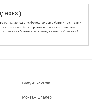
 6063 )
яного ранку, молодістю. Фотошпалери з білими трояндами
 тому, що є дуже багато різних варіацій фотошпалер,
фотошпалери з білими трояндами, на яких зображений
ої прожилки і кожної крапельки роси. Звичайно ж, такі
свої ідеї або ви хочете перетворити в шпалери власну
і ваші ідеї. В їхньому розпорядженні якісні і безпечні
служити і точно нікому не зашкодять. Фахівці нашого
з ними створіть ідеальні фотошпалери з білими трояндами
Відгуки клієнтів
Монтаж шпалер