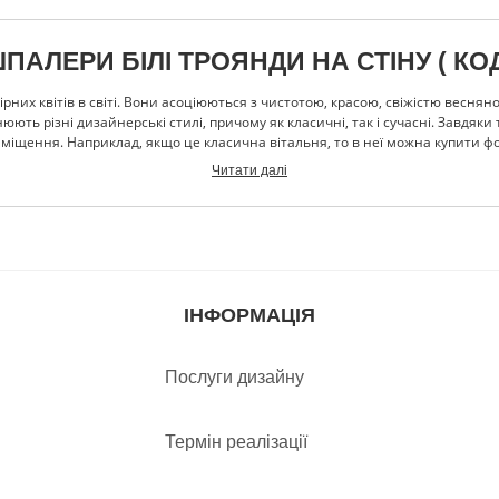
АЛЕРИ БІЛІ ТРОЯНДИ НА СТІНУ ( КОД:
вірних квітів в світі. Вони асоціюються з чистотою, красою, свіжістю весн
ть різні дизайнерські стилі, причому як класичні, так і сучасні. Завдяки
риміщення. Наприклад, якщо це класична вітальня, то в неї можна купити 
 більше підійде біла троянда в макрозйомці, з найменшою деталізацією кожн
Читати далі
а вибирати будь-які варіанти: букети, розарії, одна квітка. Якщо у Вас є 
ми на замовлення. Наші дизайнери завжди готові втілювати в реальність вс
до ультрафіолету, механічних пошкоджень. Тому фотошпалери будуть довго 
 враховуючи всі нюанси. Розкажіть їм свої ідеї, покажіть ескізи, і разом 
для Вашого будинку.
ІНФОРМАЦІЯ
Послуги дизайну
Термін реалізації