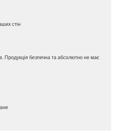
аших стін
ів. Продукція безпечна та абсолютно не має
ване