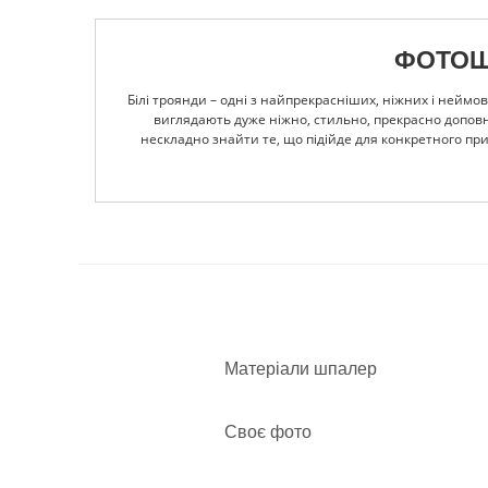
ФОТОШП
Білі троянди – одні з найпрекрасніших, ніжних і неймо
виглядають дуже ніжно, стильно, прекрасно доповнюю
нескладно знайти те, що підійде для конкретного п
букет квітів або розарій. А для хай-тек, мінімалізму
шпалери дуже добре виглядатимуть в ампірі. Тут можн
фотографію, тоді для Вас фотошпалери з білими троянда
матеріали, що не містять шкідливих сполук, стійкі 
інтернет-магазину готові виконати будь-яке замовлення,
Матеріали шпалер
Своє фото