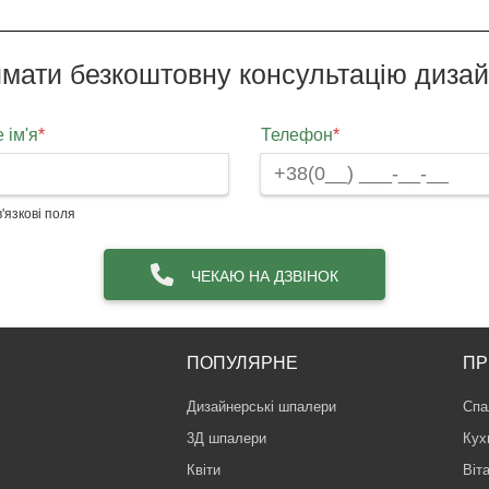
мати безкоштовну консультацію диза
 ім'я
*
Телефон
*
'язкові поля
ЧЕКАЮ НА ДЗВІНОК
ПОПУЛЯРНЕ
ПР
Дизайнерські шпалери
Спа
3Д шпалери
Кух
Квіти
Віт