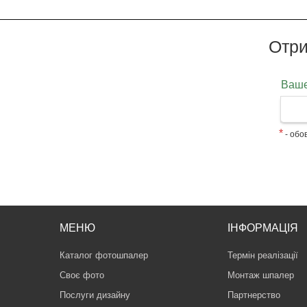
Отри
Ваше
*
- обов
МЕНЮ
ІНФОРМАЦІЯ
Каталог фотошпалер
Термін реалізації
Своє фото
Монтаж шпалер
Послуги дизайну
Партнерство