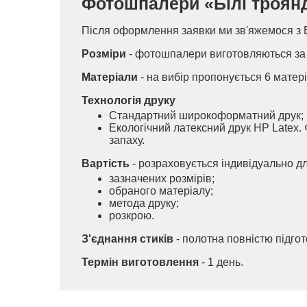
Фотошпалери «Білі троянди
Після оформлення заявки ми зв'яжемося з 
Розміри
- фотошпалери виготовляються за 
Матеріали
- на вибір пропонується 6 матері
Технологія друку
Стандартний широкоформатний друк;
Екологічний латексний друк HP Latex. 
запаху.
Вартість
- розраховується індивідуально д
зазначених розмірів;
обраного матеріалу;
метода друку;
розкрою.
З'єднання стиків
- полотна повністю підго
Термін виготовлення
- 1 день.