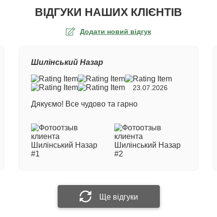
ВІДГУКИ НАШИХ КЛІЄНТІВ
Додати новий відгук
а оцінка
Шилінський Назар
ер замовлення
23.07.2026
Дякуємо! Все чудово та гарно
е ім'я
 відгук
Прикріпити фотографію
Ще відгуки
Надіслати відгук