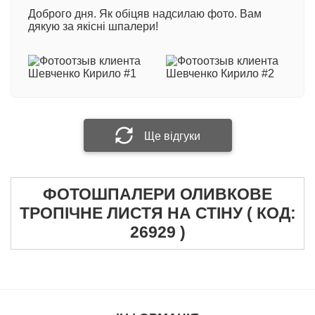
Доброго дня. Як обіцяв надсилаю фото. Вам
600 грн/кв.м
- професійний двошаровий матеріал
дякую за якісні шпалери!
з вініловим покриттям на флізеліновій основі.
Виробництво Німеччина
Ваше ім'я
При виготовленні фотошпалер методом
екологічної технології друку HP Latex: +100 грн/
кв.м.
Ваш відгук
Ще відгуки
ФОТОШПАЛЕРИ ОЛИВКОВЕ
Прикріпити фотографію
ТРОПІЧНЕ ЛИСТЯ НА СТІНУ ( КОД:
26929 )
Надіслати відгук