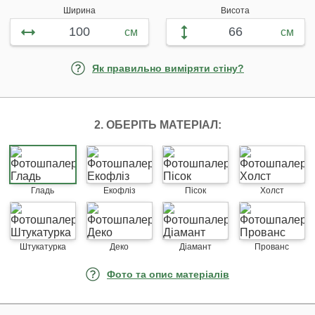
Ширина
Висота
см
см
Як правильно виміряти стіну?
2. ОБЕРІТЬ МАТЕРІАЛ:
Гладь
Екофліз
Пісок
Холст
Штукатурка
Деко
Діамант
Прованс
Фото та опис матеріалів