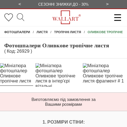
<
>
ЕЗКОШТОВНО
СЕЗОННІ ЗНИЖКИ ДО - 30%
КОНСУЛЬ
ОЛИВКОВЕ ТРОПІЧНЕ Л
ФОТОШПАЛЕРИ
ЛИСТЯ
ТРОПІЧНІ ЛИСТЯ
Фотошпалери Оливкове тропічне листя
( Код: 26929 )
Виготовляємо під замовлення за
Вашими розмірами
НАЛАШТУЙТЕ ФОТ
1. РОЗМІРИ СТІНИ: