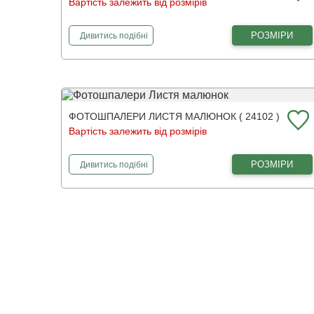
Вартість залежить від розмірів
фотошпалери
Кавові зерна
РОЗМІРИ
Дивитись
подібні
ФОТОШПАЛЕРИ ЛИСТЯ МАЛЮНОК ( 24102 )
Вартість залежить від розмірів
фотошпалери
Листя малюнок
РОЗМІРИ
Дивитись
подібні