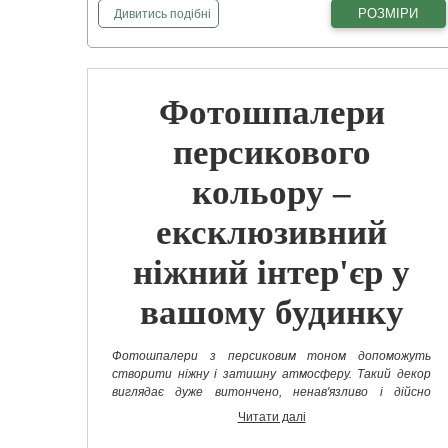
фотошпалери
Чайні троянди
РОЗМІРИ
Дивитись
подібні
Фотошпалери
персикового
кольору –
ексклюзивний
ніжний інтер'єр у
вашому будинку
Фотошпалери з персиковим тоном допоможуть
створити ніжну і затишну атмосферу. Такий декор
виглядає дуже витончено, ненав'язливо і дійсно
красиво.
Фотошпалери з персиковим фоном стануть
Читати далі
ідеальним варіантом для: