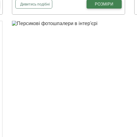
фотошпалери
Велика троянда
РОЗМІРИ
Дивитись
подібні