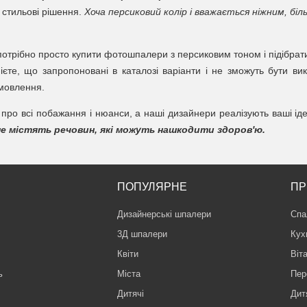
 стильові рішення.
Хоча персиковий колір і вважається ніжним, біль
 потрібно просто купити фотошпалери з персиковим тоном і підібрати
те, що запропоновані в каталозі варіанти і не зможуть бути вико
мовлення.
 про всі побажання і нюанси, а наші дизайнери реалізують ваші іде
не містять речовин, які можуть нашкодити здоров'ю.
ПОПУЛЯРНЕ
ПР
Дизайнерські шпалери
Спа
3Д шпалери
Кух
Квіти
Віт
ь
Міста
Пер
Дитячі
Дит