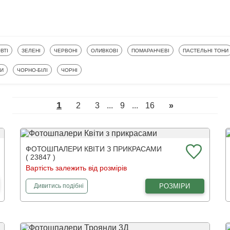
ТОШПАЛЕРИ
ФОТОШПАЛЕРИ
ФОТОШПАЛЕРИ
ФОТОШПАЛЕРИ
ФОТОШПАЛЕРИ
ФОТОШПАЛЕРИ
ВТІ
ЗЕЛЕНІ
ЧЕРВОНІ
ОЛИВКОВІ
ПОМАРАНЧЕВІ
ПАСТЕЛЬНІ ТОНИ
ФОТОШПАЛЕРИ
ФОТОШПАЛЕРИ
КИ
ЧОРНО-БІЛІ
ЧОРНІ
1
2
3
...
9
...
16
»
ФОТОШПАЛЕРИ КВІТИ З ПРИКРАСАМИ
( 23847 )
Вартість залежить від розмірів
фотошпалери
Квіти з прикрасами
РОЗМІРИ
Дивитись
подібні