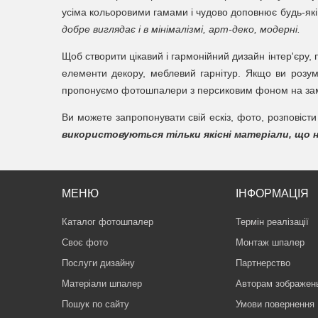
усіма кольоровими гамами і чудово доповнює будь-які
добре виглядає і в мінімалізмі, арт-деко, модерні.
Щоб створити цікавий і гармонійний дизайн інтер'єру,
елементи декору, меблевий гарнітур. Якщо ви розуміє
пропонуємо фотошпалери з персиковим фоном на за
Ви можете запропонувати свій ескіз, фото, розповісти
використовуються тільки якісні матеріали, що 
МЕНЮ
ІНФОРМАЦІЯ
Каталог фотошпалер
Термін реалізації
Своє фото
Монтаж шпалер
Послуги дизайну
Партнерство
Матеріали шпалер
Авторам зображен
Пошук по сайту
Умови повернення