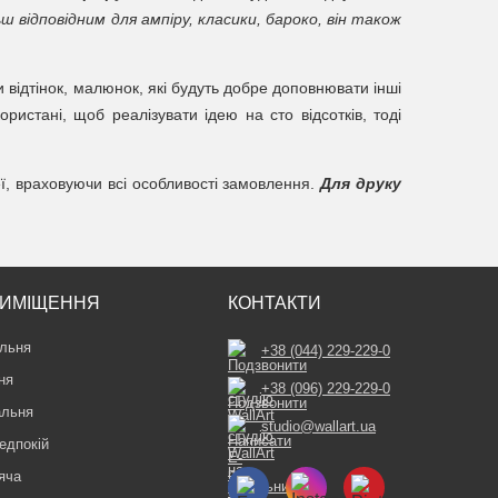
ш відповідним для ампіру, класики, бароко, він також
 відтінок, малюнок, які будуть добре доповнювати інші
ристані, щоб реалізувати ідею на сто відсотків, тоді
ї, враховуючи всі особливості замовлення.
Для друку
ИМІЩЕННЯ
КОНТАКТИ
льня
+38 (044) 229-229-0
ня
+38 (096) 229-229-0
альня
studio@wallart.ua
едпокій
яча