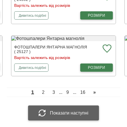
Вартість залежить від розмірів
фотошпалери
Дерево щастя 3Д
РОЗМІРИ
Дивитись
подібні
ФОТОШПАЛЕРИ ЯНТАРНА МАГНОЛІЯ
( 25127 )
Вартість залежить від розмірів
фотошпалери
Янтарна магнолія
РОЗМІРИ
Дивитись
подібні
1
2
3
...
9
...
16
»
Показати наступні