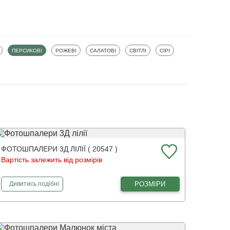
ФОТОШПАЛЕРИ
ФОТОШПАЛЕРИ
ФОТОШПАЛЕРИ
ФОТОШПАЛЕРИ
ФОТОШПАЛЕРИ
ПЕРСИКОВІ
РОЖЕВІ
САЛАТОВІ
СВІТЛІ
СІРІ
ФОТОШПАЛЕРИ 3Д ЛІЛІЇ ( 20547 )
Вартість залежить від розмірів
фотошпалери
3Д лілії
РОЗМІРИ
Дивитись
подібні