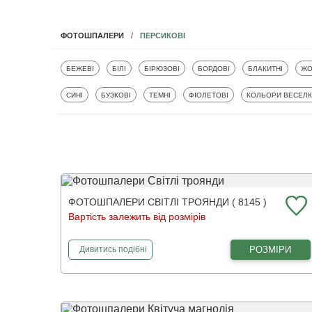
ПЕРСИКОВІ
ФОТОШПАЛЕРИ
ФОТОШПАЛЕРИ
ФОТОШПАЛЕРИ
ФОТОШПАЛЕРИ
ФОТОШПАЛЕРИ
ФОТОШПАЛЕРИ
ФО
БЕЖЕВІ
БІЛІ
БІРЮЗОВІ
БОРДОВІ
БЛАКИТНІ
ЖО
ФОТОШПАЛЕРИ
ФОТОШПАЛЕРИ
ФОТОШПАЛЕРИ
ФОТОШПАЛЕРИ
ФОТОШПАЛЕРИ
СИНІ
БУЗКОВІ
ТЕМНІ
ФІОЛЕТОВІ
КОЛЬОРИ ВЕСЕЛ
ФОТОШПАЛЕРИ СВІТЛІ ТРОЯНДИ ( 8145 )
Вартість залежить від розмірів
фотошпалери
Світлі троянди
РОЗМІРИ
Дивитись
подібні