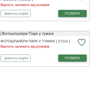
Вартість залежить від розмірів
фотошпалери
Яскраві тропічні рослини
РОЗМІРИ
Дивитись
подібні
ФОТОШПАЛЕРИ ПАРК У ТУМАНІ ( 27114 )
Вартість залежить від розмірів
фотошпалери
Парк у тумані
РОЗМІРИ
Дивитись
подібні