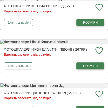
ФОТОШПАЛЕРИ КВІТУЧА ВИШНЯ 3Д ( 27010 )
Вартість залежить від розмірів
фотошпалери
Квітуча вишня 3Д
РОЗМІРИ
Дивитись
подібні
ФОТОШПАЛЕРИ НІЖНІ БЛАКИТНІ ПІВОНІЇ ( 26788 )
Вартість залежить від розмірів
фотошпалери
Ніжні блакитні півонії
РОЗМІРИ
Дивитись
подібні
ФОТОШПАЛЕРИ ЦВІТІННЯ ПІВОНІЇ 3Д ( 27132 )
Вартість залежить від розмірів