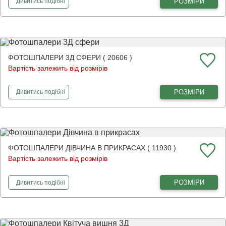
фотошпалери
Білі квіти і сфери
РОЗМІРИ
Дивитись
подібні
ФОТОШПАЛЕРИ 3Д СФЕРИ ( 20606 )
Вартість залежить від розмірів
фотошпалери
3Д сфери
РОЗМІРИ
Дивитись
подібні
ФОТОШПАЛЕРИ ДІВЧИНА В ПРИКРАСАХ ( 11930 )
Вартість залежить від розмірів
фотошпалери
Дівчина в прикрасах
РОЗМІРИ
Дивитись
подібні