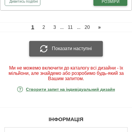
фотошпалери
Цвітіння півонії 3Д
РОЗМІРИ
Дивитись
подібні
1
2
3
...
11
...
20
»
Показати наступні
Ми не можемо включити до каталогу всі дизайни - їх
мільйони, але знайдемо або розробимо будь-який за
Вашим запитом.
Створити запит на індивідуальний дизайн
ІНФОРМАЦІЯ