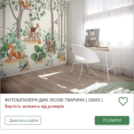
ФОТОШПАЛЕРИ ДИКІ ЛІСОВІ ТВАРИНИ ( 26683 )
Вартість залежить від розмірів
фотошпалери
Дикі лісові тварини
РОЗМІРИ
Дивитись
подібні