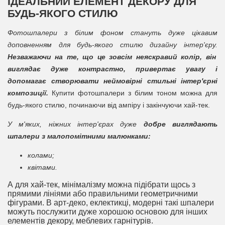
ІДЕАЛЬНИЙ ЕЛЕМЕНТ ДЕКОРУ ДЛЯ
БУДЬ-ЯКОГО СТИЛЮ
Фотошпалери з білим фоном стануть дуже цікавим
доповненням для будь-якого стилю дизайну інтер'єру.
Незважаючи на те, що це зовсім неяскравий колір, він
виглядає дуже контрастно, привертає увагу і
допомагає створювати неймовірні стильні інтер'єрні
композиції.
Купити фотошпалери з білим тоном можна для
будь-якого стилю, починаючи від ампіру і закінчуючи хай-тек.
У м'яких, ніжних інтер'єрах дуже
добре виглядають
шпалери з малопомітними малюнками:
колами;
квітами.
А для хай-тек, мінімалізму можна підібрати щось з
прямими лініями або правильними геометричними
фігурами. В арт-деко, еклектикці, модерні такі шпалери
можуть послужити дуже хорошою основою для інших
елементів декору, меблевих гарнітурів.