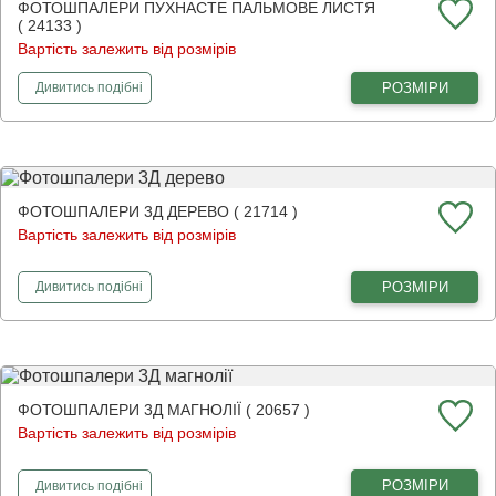
ФОТОШПАЛЕРИ ПУХНАСТЕ ПАЛЬМОВЕ ЛИСТЯ
( 24133 )
Вартість залежить від розмірів
фотошпалери
Пухнасте пальмове листя
РОЗМІРИ
Дивитись
подібні
ФОТОШПАЛЕРИ 3Д ДЕРЕВО ( 21714 )
Вартість залежить від розмірів
фотошпалери
3Д дерево
РОЗМІРИ
Дивитись
подібні
ФОТОШПАЛЕРИ 3Д МАГНОЛІЇ ( 20657 )
Вартість залежить від розмірів
фотошпалери
3Д магнолії
РОЗМІРИ
Дивитись
подібні