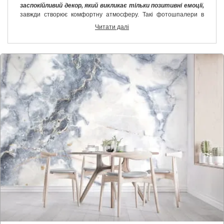
заспокійливий декор, який викликає тільки позитивні емоції,
завжди створює комфортну атмосферу. Такі фотошпалери в
білому кольорі на стіну стануть хорошою основою для
Читати далі
створення інтер'єрної композиції. На такому тлі відмінно
виглядають різні кольори і відтінки, як контрастні, так і м'які,
пастельні.
Якщо ви хочете використовувати шпалери саме як фон, тоді
варто взяти варіацію з ненав'язливими малюнками.
Наприклад, квітами, або геометричними фігурами. А якщо
хочете купити фотошпалери з білим фоном, щоб вони
виконували роль повноцінного елемента дизайну інтер'єру, тоді
варто зупинитися на чомусь з більш вираженою фактурою. Ми
пропонуємо тільки якісну продукцію, стійку до ультрафіолету і
механічних пошкоджень.
Для друку використовуються матеріали, що не містять сполук,
які можуть нашкодити вашому здоров'ю.
Ми гарантуємо
швидку доставку товарів, тому ви завжди отримаєте
шпалери до точно обумовленого терміну.
У нас широкий
асортимент варіацій, тому кожен вибере краще.