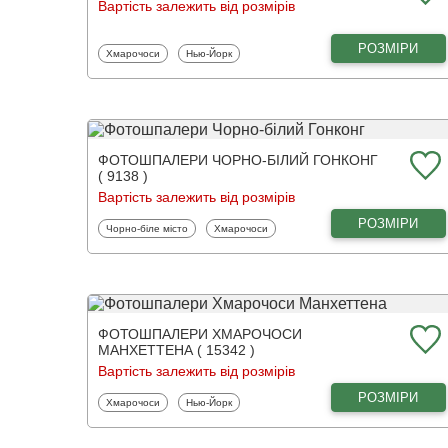
Вартість залежить від розмірів
РОЗМІРИ
Фотошпалери
Фотошпалери
Хмарочоси
Нью-Йорк
ФОТОШПАЛЕРИ ЧОРНО-БІЛИЙ ГОНКОНГ
( 9138 )
Вартість залежить від розмірів
РОЗМІРИ
Фотошпалери
Фотошпалери
Чорно-біле місто
Хмарочоси
ФОТОШПАЛЕРИ ХМАРОЧОСИ
МАНХЕТТЕНА ( 15342 )
Вартість залежить від розмірів
РОЗМІРИ
Фотошпалери
Фотошпалери
Хмарочоси
Нью-Йорк