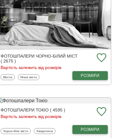
ФОТОШПАЛЕРИ ЧОРНО-БІЛИЙ МІСТ
( 2675 )
Вартість залежить від розмірів
РОЗМІРИ
Фотошпалери
Фотошпалери
Мости
Нічне місто
ФОТОШПАЛЕРИ ТОКІО ( 4595 )
Вартість залежить від розмірів
РОЗМІРИ
Фотошпалери
Фотошпалери
Чорно-біле місто
Хмарочоси