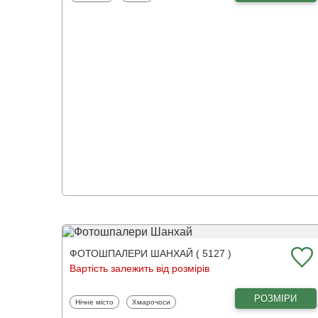
ФОТОШПАЛЕРИ ШАНХАЙ ( 5127 )
Вартість залежить від розмірів
РОЗМІРИ
Фотошпалери
Фотошпалери
Нічне місто
Хмарочоси