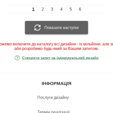
1
2
3
4
5
6
Показати наступні
ожемо включити до каталогу всі дизайни - їх мільйони, але 
або розробимо будь-який за Вашим запитом.
Створити запит на індивідуальний дизайн
ІНФОРМАЦІЯ
Послуги дизайну
Термін реалізації