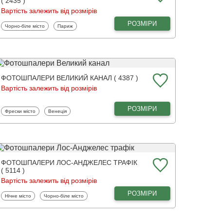
( 2435 )
Вартість залежить від розмірів
РОЗМІРИ
Фотошпалери
Фотошпалери
Чорно-біле місто
Париж
ФОТОШПАЛЕРИ ВЕЛИКИЙ КАНАЛ ( 4387 )
Вартість залежить від розмірів
РОЗМІРИ
Фотошпалери
Фотошпалери
Фрески місто
Венеція
ФОТОШПАЛЕРИ ЛОС-АНДЖЕЛЕС ТРАФІК
( 5114 )
Вартість залежить від розмірів
РОЗМІРИ
Фотошпалери
Фотошпалери
Нічне місто
Чорно-біле місто