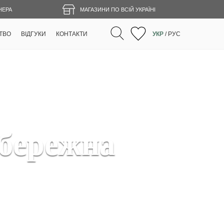
НЕРА
МАГАЗИНИ ПО ВСІЙ УКРАЇНІ
ТВО
ВІДГУКИ
КОНТАКТИ
УКР
/
РУС
бережна