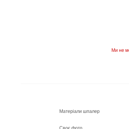
Ми не м
Матеріали шпалер
Своє фото