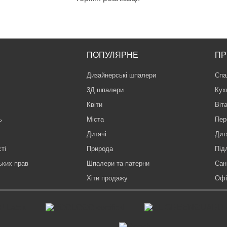
ПОПУЛЯРНЕ
ПР
Дизайнерські шпалери
Спа
3Д шпалери
Кух
Квіти
Віт
ь
Міста
Пер
Дитячі
Дит
ті
Природа
Під
ьких прав
Шпалери та патерни
Сан
Хіти продажу
Офі