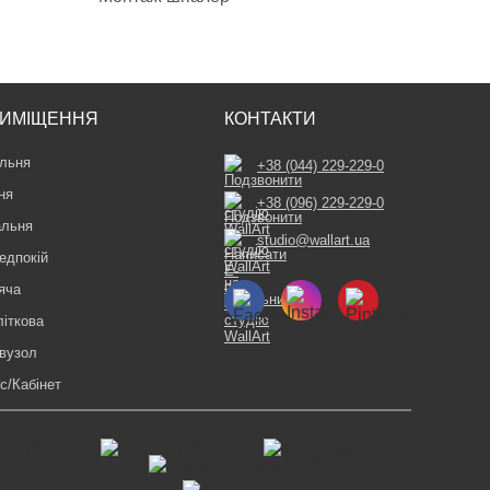
ИМІЩЕННЯ
КОНТАКТИ
льня
+38 (044) 229-229-0
ня
+38 (096) 229-229-0
альня
studio@wallart.ua
едпокій
яча
літкова
вузол
с/Кабінет