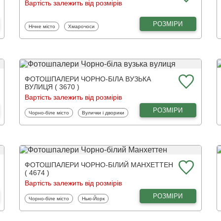
Вартість залежить від розмірів
РОЗМІРИ
Фотошпалери
Фотошпалери
Нічне місто
Хмарочоси
ФОТОШПАЛЕРИ ЧОРНО-БІЛА ВУЗЬКА
ВУЛИЦЯ ( 3670 )
Вартість залежить від розмірів
РОЗМІРИ
Фотошпалери
Фотошпалери
Чорно-біле місто
Вулички і дворики
ФОТОШПАЛЕРИ ЧОРНО-БІЛИЙ МАНХЕТТЕН
( 4674 )
Вартість залежить від розмірів
РОЗМІРИ
Фотошпалери
Фотошпалери
Чорно-біле місто
Нью-Йорк