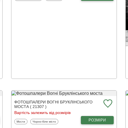
ФОТОШПАЛЕРИ ВОГНІ БРУКЛІНСЬКОГО
МОСТА ( 21307 )
Вартість залежить від розмірів
РОЗМІРИ
Фотошпалери
Фотошпалери
Мости
Чорно-біле місто