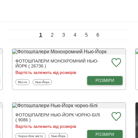
1
2
3
4
5
6
ФОТОШПАЛЕРИ МОНОХРОМНИЙ НЬЮ-
ЙОРК ( 26736 )
Вартість залежить від розмірів
РОЗМІРИ
Фотошпалери
Фотошпалери
Мости
Нью-Йорк
ФОТОШПАЛЕРИ НЬЮ-ЙОРК ЧОРНО-БІЛІ
( 9086 )
Вартість залежить від розмірів
РОЗМІРИ
Фотошпалери
Фотошпалери
Чорно-біле місто
Нью-Йорк