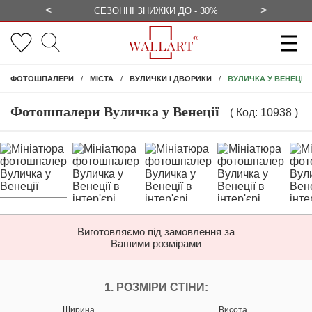
<
>
ЕЗКОШТОВНО
СЕЗОННІ ЗНИЖКИ ДО - 30%
КОНСУЛЬ
ВУЛИЧКА У ВЕНЕЦІЇ
ФОТОШПАЛЕРИ
МІСТА
ВУЛИЧКИ І ДВОРИКИ
Фотошпалери Вуличка у Венеції
( Код: 10938 )
Виготовляємо під замовлення за
Вашими розмірами
НАЛАШТУЙТЕ ФОТ
1. РОЗМІРИ СТІНИ:
Ширина
Висота