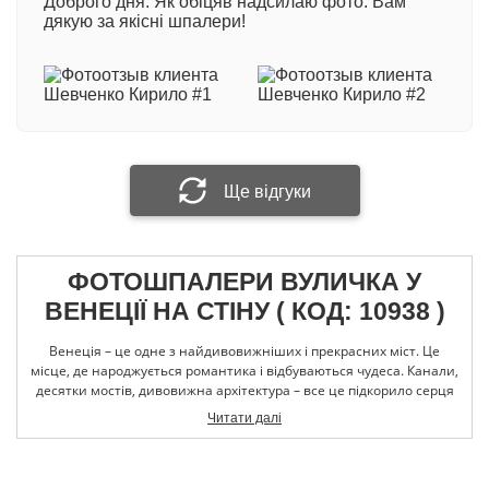
Доброго дня. Як обіцяв надсилаю фото. Вам
600 грн/кв.м
- професійний двошаровий матеріал
дякую за якісні шпалери!
з вініловим покриттям на флізеліновій основі.
Виробництво Німеччина
Ваше ім'я
При виготовленні фотошпалер методом
екологічної технології друку HP Latex: +100 грн/
кв.м.
Ваш відгук
Ще відгуки
ФОТОШПАЛЕРИ ВУЛИЧКА У
Прикріпити фотографію
ВЕНЕЦІЇ НА СТІНУ ( КОД: 10938 )
Венеція – це одне з найдивовижніших і прекрасних міст. Це
Надіслати відгук
місце, де народжується романтика і відбуваються чудеса. Канали,
десятки мостів, дивовижна архітектура – все це підкорило серця
багатьох художників і фотографів. Тому фотографії з унікальними
Читати далі
місцями Венеції дуже популярні. Особливо творці полюбляють
затишні венеціанські вулички, з безліччю квітів, казковими
двориками, кафе і ресторанчиками, де люблять відпочивати
парочки. Такі фото часто стають шпалерами, які використовують