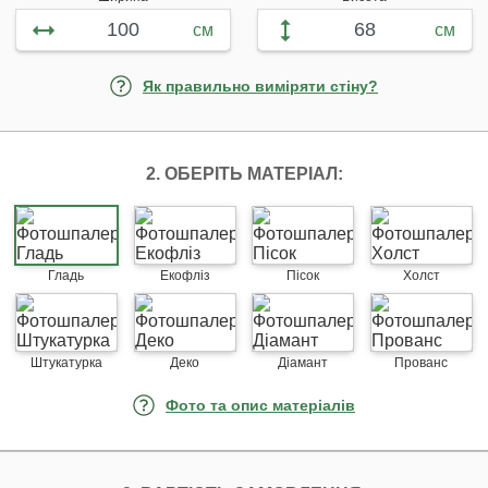
см
см
Як правильно виміряти стіну?
2. ОБЕРІТЬ МАТЕРІАЛ:
Гладь
Екофліз
Пісок
Холст
Штукатурка
Деко
Діамант
Прованс
Фото та опис матеріалів