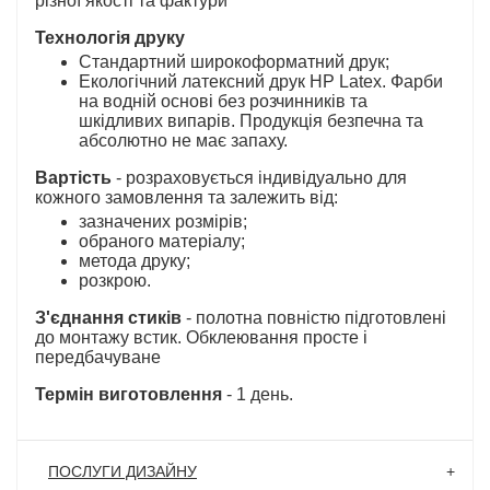
різної якості та фактури
Технологія друку
Стандартний широкоформатний друк;
Екологічний латексний друк HP Latex. Фарби
на водній основі без розчинників та
шкідливих випарів. Продукція безпечна та
абсолютно не має запаху.
Вартість
- розраховується індивідуально для
кожного замовлення та залежить від:
зазначених розмірів;
обраного матеріалу;
метода друку;
розкрою.
З'єднання стиків
- полотна повністю підготовлені
до монтажу встик. Обклеювання просте і
передбачуване
Термін виготовлення
- 1 день.
ПОСЛУГИ ДИЗАЙНУ