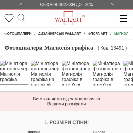
<
>
ЕЗКОШТОВНО
СЕЗОННІ ЗНИЖКИ ДО - 30%
КОНСУЛЬ
МАГНОЛІЯ 
ФОТОШПАЛЕРИ
ДИЗАЙНЕРСЬКІ WALLART
ФЛОРА ART
Фотошпалери Магнолія графіка
( Код: 13491 )
Виготовляємо під замовлення за
Вашими розмірами
НАЛАШТУЙТЕ ФОТ
1. РОЗМІРИ СТІНИ:
Ширина
Висота