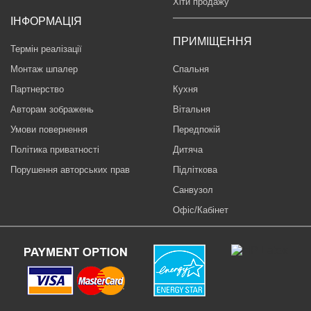
Хіти продажу
ІНФОРМАЦІЯ
ПРИМІЩЕННЯ
Термін реалізації
Монтаж шпалер
Спальня
Партнерство
Кухня
Авторам зображень
Вітальня
Умови повернення
Передпокій
Політика приватності
Дитяча
Порушення авторських прав
Підліткова
Санвузол
Офіс/Кабінет