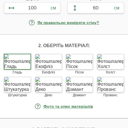
см
см
Як правильно виміряти стіну?
2. ОБЕРІТЬ МАТЕРІАЛ:
Гладь
Екофліз
Пісок
Холст
Штукатурка
Деко
Діамант
Прованс
Фото та опис матеріалів