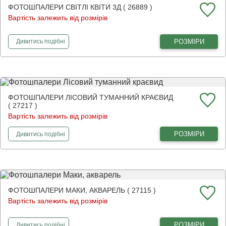
ФОТОШПАЛЕРИ СВІТЛІ КВІТИ 3Д ( 26889 )
Вартість залежить від розмірів
фотошпалери
Світлі квіти 3Д
РОЗМІРИ
Дивитись
подібні
ФОТОШПАЛЕРИ ЛІСОВИЙ ТУМАННИЙ КРАЄВИД
( 27217 )
Вартість залежить від розмірів
фотошпалери
Лісовий туманний краєвид
РОЗМІРИ
Дивитись
подібні
ФОТОШПАЛЕРИ МАКИ, АКВАРЕЛЬ ( 27115 )
Вартість залежить від розмірів
фотошпалери
Маки, акварель
РОЗМІРИ
Дивитись
подібні