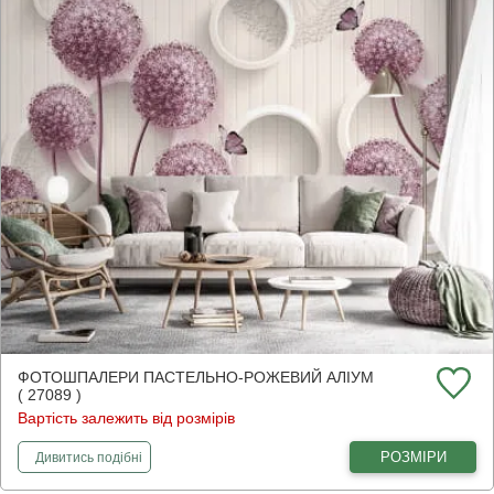
ФОТОШПАЛЕРИ ПАСТЕЛЬНО-РОЖЕВИЙ АЛІУМ
( 27089 )
Вартість залежить від розмірів
фотошпалери
Пастельно-рожевий аліум
РОЗМІРИ
Дивитись
подібні