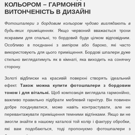
КОЛЬОРОМ – ГАРМОНІЯ І
ВИТОНЧЕНІСТЬ В ДИЗАЙНІ
Фотошпалери з бордовим кольором чудово виглядають в
будь-яких приміщеннях.
Якщо червоний вважається трохи
яскравим для спальні, то бордовий буде цілком відповідним.
Особливо в поєднанні з ампіром або бароко, які часто
використовують для цього приміщення. Бордові шпалери дуже
стильно виглядатимуть як в кімнаті, яка виходить на сонячну
сторону.
Золоті відблиски на красивій поверхні створять ідеальний
ефект.
Також можна купити фотошпалери з бордовим
тоном і для вітальні.
Щоб композиція виглядала гармонійно,
важливо правильно підібрати меблевий гарнітур. Він повинен
добре поєднуватися, може навіть контрастувати, але не
перевантажувати приміщення темними відтінками. Якщо ви не
змогли знайти в нашому каталозі той колір і фактуру обробки,
які вам подобаються, тоді пропонуємо фотошпалери з