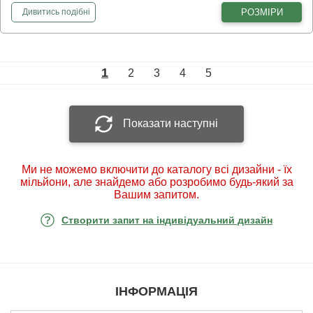
фотошпалери
Пробудження весни
РОЗМІРИ
Дивитись
подібні
1
2
3
4
5
Показати наступні
Ми не можемо включити до каталогу всі дизайни - їх
мільйони, але знайдемо або розробимо будь-який за
Вашим запитом.
Створити запит на індивідуальний дизайн
ІНФОРМАЦІЯ