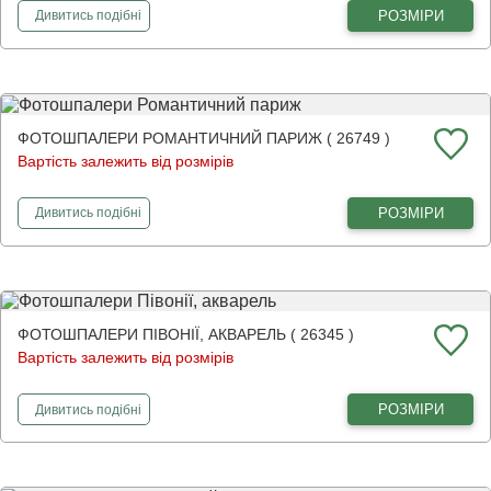
фотошпалери
Цвітіння артишоку
РОЗМІРИ
Дивитись
подібні
ФОТОШПАЛЕРИ РОМАНТИЧНИЙ ПАРИЖ ( 26749 )
Вартість залежить від розмірів
фотошпалери
Романтичний париж
РОЗМІРИ
Дивитись
подібні
ФОТОШПАЛЕРИ ПІВОНІЇ, АКВАРЕЛЬ ( 26345 )
Вартість залежить від розмірів
фотошпалери
Півонії, акварель
РОЗМІРИ
Дивитись
подібні