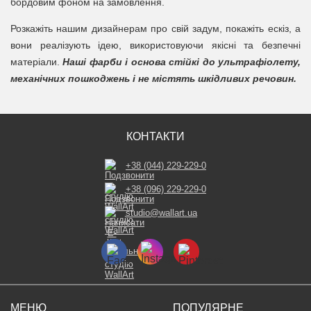
бордовим фоном на замовлення.
Розкажіть нашим дизайнерам про свій задум, покажіть ескіз, а
вони реалізують ідею, використовуючи якісні та безпечні
матеріали.
Наші фарби і основа стійкі до ультрафіолету,
механічних пошкоджень і не містять шкідливих речовин.
КОНТАКТИ
+38 (044) 229-229-0
+38 (096) 229-229-0
studio@wallart.ua
МЕНЮ
ПОПУЛЯРНЕ