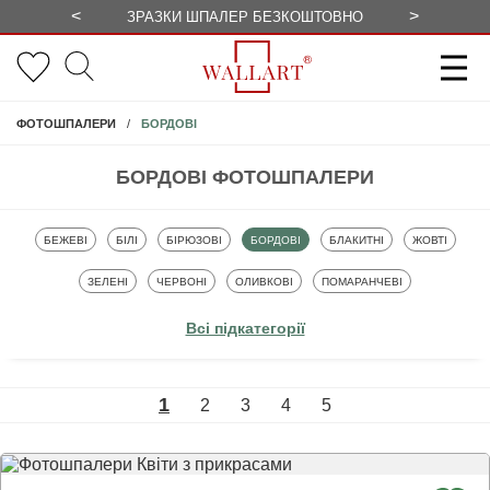
<
>
ЗРАЗКИ ШПАЛЕР БЕЗКОШТОВНО
СЕЗОННІ 
БОРДОВІ
ФОТОШПАЛЕРИ
БОРДОВІ ФОТОШПАЛЕРИ
ФОТОШПАЛЕРИ
ФОТОШПАЛЕРИ
ФОТОШПАЛЕРИ
ФОТОШПАЛЕРИ
ФОТОШПАЛЕРИ
ФОТОШПАЛЕ
БЕЖЕВІ
БІЛІ
БІРЮЗОВІ
БОРДОВІ
БЛАКИТНІ
ЖОВТІ
ФОТОШПАЛЕРИ
ФОТОШПАЛЕРИ
ФОТОШПАЛЕРИ
ФОТОШПАЛЕРИ
ЗЕЛЕНІ
ЧЕРВОНІ
ОЛИВКОВІ
ПОМАРАНЧЕВІ
ФОТОШПАЛЕРИ
ФОТОШПАЛЕРИ
ФОТОШПАЛЕРИ
ФОТОШПАЛЕРИ
ФОТОШПАЛЕ
ПАСТЕЛЬНІ ТОНИ
ПЕРСИКОВІ
РОЖЕВІ
САЛАТОВІ
СВІТЛІ
Всі підкатегорії
ФОТОШПАЛЕРИ
ФОТОШПАЛЕРИ
ФОТОШПАЛЕРИ
ФОТОШПАЛЕРИ
ФОТОШПАЛЕРИ
СІРІ
СИНІ
БУЗКОВІ
ТЕМНІ
ФІОЛЕТОВІ
1
2
3
4
5
ФОТОШПАЛЕРИ
ФОТОШПАЛЕРИ
ФОТОШПАЛЕРИ
КОЛЬОРИ ВЕСЕЛКИ
ЧОРНО-БІЛІ
ЧОРНІ