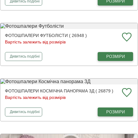
фотошпалери
Ніжні акварельні маки
РОЗМІРИ
Дивитись
подібні
ФОТОШПАЛЕРИ ФУТБОЛІСТИ ( 26948 )
Вартість залежить від розмірів
фотошпалери
Футболісти
РОЗМІРИ
Дивитись
подібні
ФОТОШПАЛЕРИ КОСМІЧНА ПАНОРАМА 3Д ( 26879 )
Вартість залежить від розмірів
фотошпалери
Космічна панорама 3Д
РОЗМІРИ
Дивитись
подібні