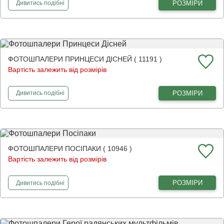
фотошпалери
Блискавка Маккуїн та Крус
РОЗМІРИ
Дивитись
подібні
ФОТОШПАЛЕРИ ПРИНЦЕСИ ДІСНЕЙ ( 11191 )
Вартість залежить від розмірів
фотошпалери
Принцеси Дісней
РОЗМІРИ
Дивитись
подібні
ФОТОШПАЛЕРИ ПОСІПАКИ ( 10946 )
Вартість залежить від розмірів
фотошпалери
Посіпаки
РОЗМІРИ
Дивитись
подібні