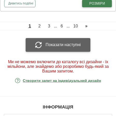
фотошпалери
Тачки у Римі
РОЗМІРИ
Дивитись
подібні
1
2
3
...
6
...
10
»
Показати наступні
Ми не можемо включити до каталогу всі дизайни - їх
мільйони, але знайдемо або розробимо будь-який за
Вашим запитом.
Створити запит на індивідуальний дизайн
ІНФОРМАЦІЯ