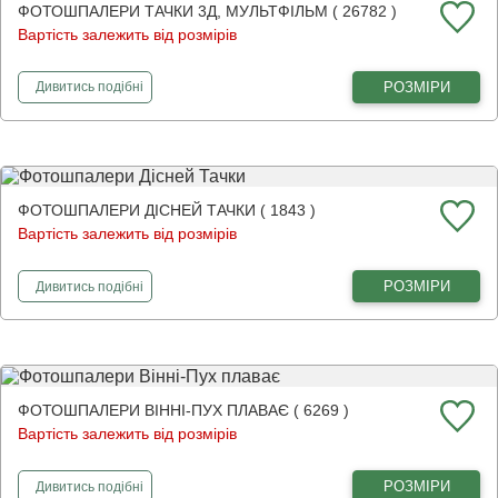
ФОТОШПАЛЕРИ ТАЧКИ 3Д, МУЛЬТФІЛЬМ ( 26782 )
Вартість залежить від розмірів
фотошпалери
Тачки 3Д, мультфільм
РОЗМІРИ
Дивитись
подібні
ФОТОШПАЛЕРИ ДІСНЕЙ ТАЧКИ ( 1843 )
Вартість залежить від розмірів
фотошпалери
Дісней Тачки
РОЗМІРИ
Дивитись
подібні
ФОТОШПАЛЕРИ ВІННІ-ПУХ ПЛАВАЄ ( 6269 )
Вартість залежить від розмірів
фотошпалери
Вінні-Пух плаває
РОЗМІРИ
Дивитись
подібні