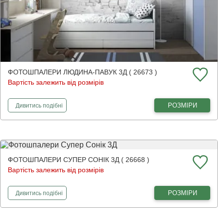
ФОТОШПАЛЕРИ ЛЮДИНА-ПАВУК 3Д ( 26673 )
Вартість залежить від розмірів
фотошпалери
Людина-павук 3Д
РОЗМІРИ
Дивитись
подібні
ФОТОШПАЛЕРИ СУПЕР СОНІК 3Д ( 26668 )
Вартість залежить від розмірів
фотошпалери
Супер Сонік 3Д
РОЗМІРИ
Дивитись
подібні