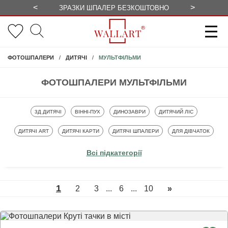
<
>
ЗРАЗКИ ШПАЛЕР БЕЗКОШТОВНО
СЕЗОННІ 
МУЛЬТФІЛЬМИ
ФОТОШПАЛЕРИ
ДИТЯЧІ
ФОТОШПАЛЕРИ МУЛЬТФІЛЬМИ
ФОТОШПАЛЕРИ
ФОТОШПАЛЕРИ
ФОТОШПАЛЕРИ
ФОТОШПАЛЕРИ
3Д ДИТЯЧІ
ВІННІ-ПУХ
ДИНОЗАВРИ
ДИТЯЧИЙ ЛІС
ФОТОШПАЛЕРИ
ФОТОШПАЛЕРИ
ФОТОШПАЛЕРИ
ФОТОШПАЛЕРИ
ДИТЯЧІ ART
ДИТЯЧІ КАРТИ
ДИТЯЧІ ШПАЛЕРИ
ДЛЯ ДІВЧАТОК
ФОТОШПАЛЕРИ
ФОТОШПАЛЕРИ
ФОТОШПАЛЕРИ
ФОТОШПАЛЕРИ
ДЛЯ МАЛЮКІВ
ДЛЯ ХЛОПЧИКІВ
ЄДИНОРІГИ
КАЗКИ І МАЛЮНКИ
Всі підкатегорії
ФОТОШПАЛЕРИ
ФОТОШПАЛЕРИ
ФОТОШПАЛЕРИ
ФОТОШПАЛЕРИ
МУЛЬТФІЛЬМИ
ПРИНЦЕСИ
ТАЧКИ
ФЕЇ
1
2
3
...
6
...
10
»