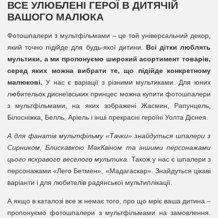
ВСЕ УЛЮБЛЕНІ ГЕРОЇ В ДИТЯЧІЙ
ВАШОГО МАЛЮКА
Фотошпалери з мультфільмами – це той універсальний декор,
який точно підійде для будь-якої дитини.
Всі дітки люблять
мультики, а ми пропонуємо широкий асортимент товарів,
серед яких можна вибрати те, що підійде конкретному
малюкові.
У нас є варіації з різними мультиками. Для юних
любительок диснеївських принцес можна купити фотошпалери
з мультфільмами, на яких зображені Жасмин, Рапунцель,
Білосніжка, Белль, Аріель і інші прекрасні героїні Уолта Діснея.
А для фанатів мультфільму «Тачки» знайдуться шпалери з
Сирником, Блискавкою МакКвіном та іншими персонажами
цього яскравого веселого мультика.
Також у нас є шпалери з
персонажами «Лего Бетмен», «Мадагаскар». Знайдуться цікаві
варіанти і для любителів радянської мультиплікації.
А якщо в каталозі все ж немає того, про що мріє ваша дитина –
пропонуємо фотошпалери з мультфільмами на замовлення.