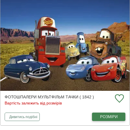
ФОТОШПАЛЕРИ МУЛЬТФІЛЬМ ТАЧКИ ( 1842 )
Вартість залежить від розмірів
фотошпалери
Мультфільм Тачки
РОЗМІРИ
Дивитись
подібні