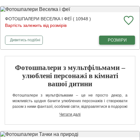
ФОТОШПАЛЕРИ ВЕСЕЛКА І ФЕЇ ( 10948 )
Вартість залежить від розмірів
фотошпалери
Веселка і феї
РОЗМІРИ
Дивитись
подібні
Фотошпалери з мультфільмами –
улюблені персонажі в кімнаті
вашої дитини
Фотошпалери з мультфільмами – це не просто декор, а
можливість щодня бачити улюблених персонажів і створювати
разом з ними фантазії, особливі світи, відправлятися в подорожі
і переживати неймовірні моменти. Наші фотошпалери з
Читати далі
мультфільмами на стіну представлені в широкому асортименті
товарів.
У нас є шпалери з найвідомішими персонажами, яких люблять
діти і дорослі: