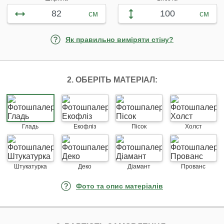
см
см
Як правильно виміряти стіну?
2. ОБЕРІТЬ МАТЕРІАЛ:
Гладь
Екофліз
Пісок
Холст
Штукатурка
Деко
Діамант
Прованс
Фото та опис матеріалів