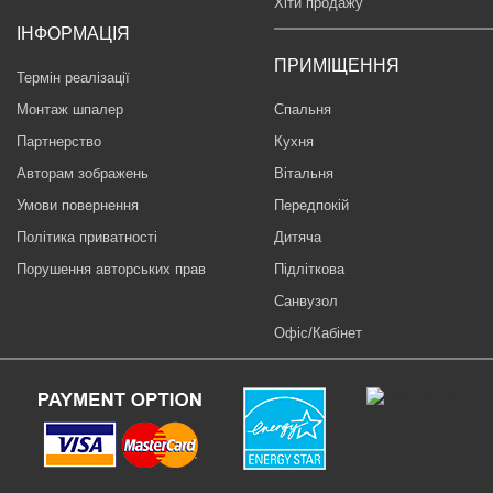
Хіти продажу
ІНФОРМАЦІЯ
ПРИМІЩЕННЯ
Термін реалізації
Монтаж шпалер
Спальня
Партнерство
Кухня
Авторам зображень
Вітальня
Умови повернення
Передпокій
Політика приватності
Дитяча
Порушення авторських прав
Підліткова
Санвузол
Офіс/Кабінет