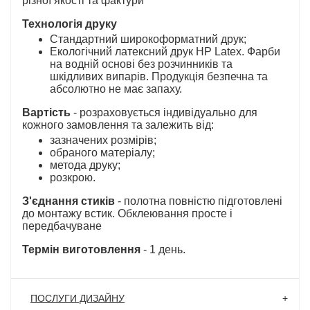
різної якості та фактури
Технологія друку
Стандартний широкоформатний друк;
Екологічний латексний друк HP Latex. Фарби
на водній основі без розчинників та
шкідливих випарів. Продукція безпечна та
абсолютно не має запаху.
Вартість
- розраховується індивідуально для
кожного замовлення та залежить від:
зазначених розмірів;
обраного матеріалу;
метода друку;
розкрою.
З'єднання стиків
- полотна повністю підготовлені
до монтажу встик. Обклеювання просте і
передбачуване
Термін виготовлення
- 1 день.
ПОСЛУГИ ДИЗАЙНУ