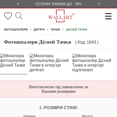
<
>
ЕЗКОШТОВНО
СЕЗОННІ ЗНИЖКИ ДО - 30%
КОНСУЛЬ
ДІСНЕЙ ТАЧКИ
ФОТОШПАЛЕРИ
ДИТЯЧІ
ТАЧКИ
Фотошпалери Дісней Тачки
( Код: 1843 )
Виготовляємо під замовлення за
Вашими розмірами
НАЛАШТУЙТЕ ФОТ
1. РОЗМІРИ СТІНИ:
Ширина
Висота