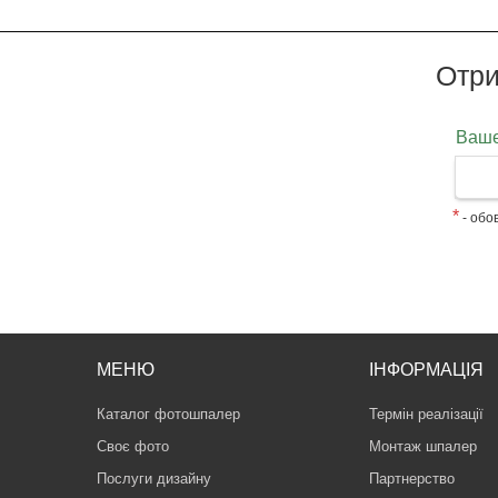
Отри
Ваше
*
- обов
МЕНЮ
ІНФОРМАЦІЯ
Каталог фотошпалер
Термін реалізації
Своє фото
Монтаж шпалер
Послуги дизайну
Партнерство