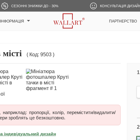
СЕЗОННІ ЗНИЖКИ ДО - 30%
КОНСУЛЬТАЦІЯ ДИЗАЙ
ІНФОРМАЦІЯ
ПАРТНЕРСТВО
 місті
( Код: 9503 )
1
наприклад: пропорції, колір, перемістити/видалити/
ери зроблять це безкоштовно.
2
на індивідуальний дизайн