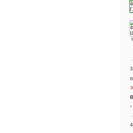
3
В
З
В
*
4