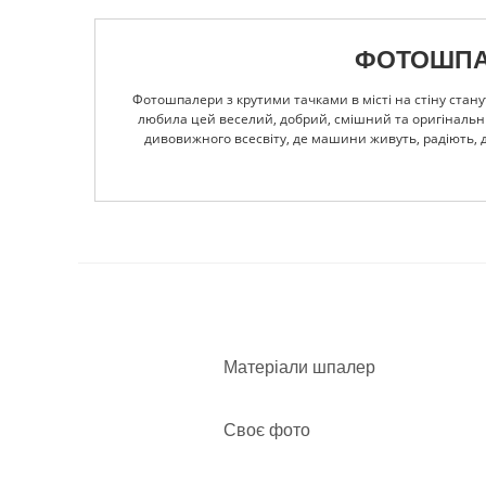
ФОТОШПАЛЕ
Фотошпалери з крутими тачками в місті на стіну стан
любила цей веселий, добрий, смішний та оригінальни
дивовижного всесвіту, де машини живуть, радіють, др
завжди, втрапив в якісь пригоди та спускається на п
готова допомогти і підтримати. Фотошпалери з крути
Оскільки зображення сюжетне, біля стіни з ним не в
можна сміливо використовувати для оздоблення дитячих
їм настрій щодня. В нашому інтернет-магазині завжди 
н
Матеріали шпалер
Своє фото