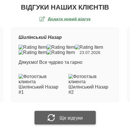
ВІДГУКИ НАШИХ КЛІЄНТІВ
Додати новий відгук
а оцінка
Шилінський Назар
ер замовлення
23.07.2026
Дякуємо! Все чудово та гарно
е ім'я
 відгук
Прикріпити фотографію
Ще відгуки
Надіслати відгук