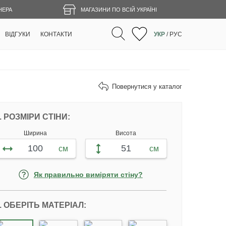
НЕРА
МАГАЗИНИ ПО ВСІЙ УКРАЇНІ
ВІДГУКИ
КОНТАКТИ
УКР
/
РУС
Повернутися у каталог
НАЛАШТУЙТЕ ФОТОШПАЛЕРИ ВІДПОВІ
. РОЗМІРИ СТІНИ:
Ширина
Висота
см
см
Як правильно виміряти стіну?
. ОБЕРІТЬ МАТЕРІАЛ: