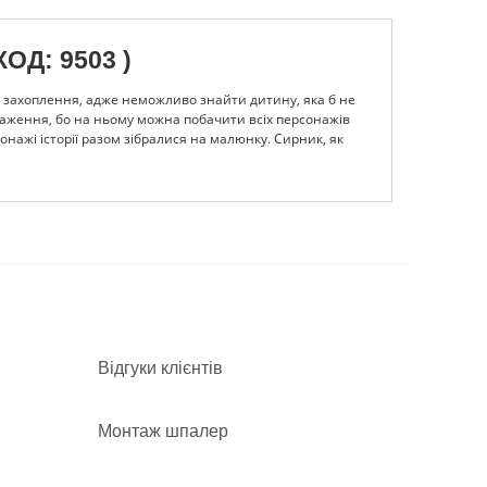
ОД: 9503 )
ь захоплення, адже неможливо знайти дитину, яка б не
раження, бо на ньому можна побачити всіх персонажів
онажі історії разом зібралися на малюнку. Сирник, як
ів. А на пітстопі його вже чекає команда, яка завжди
и та елементами декору, іграшками, які є в дитячій.
у і зникне вся гармонія. Окрім дитячої такі шпалери
я картина точно буде радувати дітлахів та покращувати
и розміри та розповісти менеджерам про всі побажання,
і.
Відгуки клієнтів
Монтаж шпалер