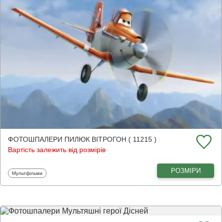
ФОТОШПАЛЕРИ ПИЛЮК ВІТРОГОН ( 11215 )
Вартість залежить від розмірів
РОЗМІРИ
Фотошпалери
Мультфільми