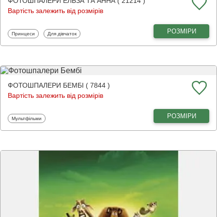
ФОТОШПАЛЕРИ ЕЛЬЗА ТА АННА ( 21214 )
Вартість залежить від розмірів
РОЗМІРИ
Фотошпалери
Фотошпалери
Принцеси
Для дівчаток
ФОТОШПАЛЕРИ БЕМБІ ( 7844 )
Вартість залежить від розмірів
РОЗМІРИ
Фотошпалери
Мультфільми