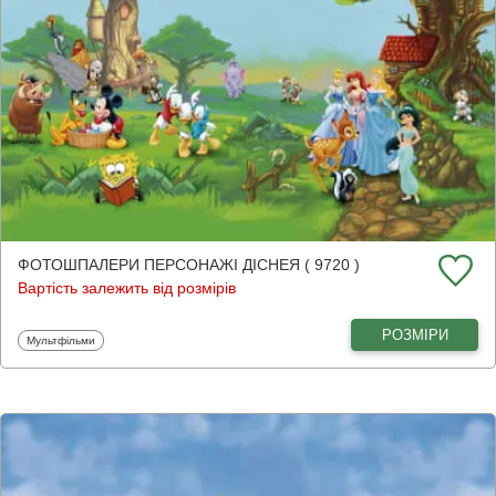
ФОТОШПАЛЕРИ ПЕРСОНАЖІ ДІСНЕЯ ( 9720 )
Вартість залежить від розмірів
РОЗМІРИ
Фотошпалери
Мультфільми