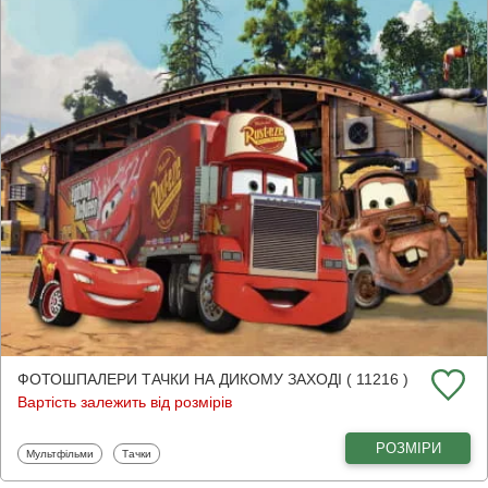
ФОТОШПАЛЕРИ ТАЧКИ НА ДИКОМУ ЗАХОДІ ( 11216 )
Вартість залежить від розмірів
РОЗМІРИ
Фотошпалери
Фотошпалери
Мультфільми
Тачки