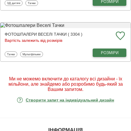
РОЗМІРИ
Фотошпалери
Фотошпалери
3Д дитячі
Тачки
ФОТОШПАЛЕРИ ВЕСЕЛІ ТАЧКИ ( 3304 )
Вартість залежить від розмірів
РОЗМІРИ
Фотошпалери
Фотошпалери
Тачки
Мультфільми
Ми не можемо включити до каталогу всі дизайни - їх
мільйони, але знайдемо або розробимо будь-який за
Вашим запитом.
Створити запит на індивідуальний дизайн
ІНФОРМАЦІЯ