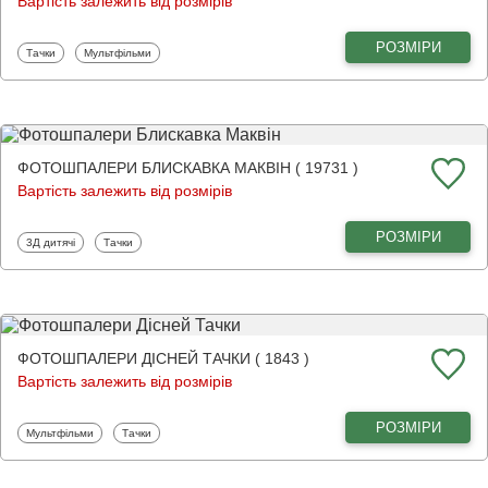
Вартість залежить від розмірів
РОЗМІРИ
Фотошпалери
Фотошпалери
Тачки
Мультфільми
ФОТОШПАЛЕРИ БЛИСКАВКА МАКВІН ( 19731 )
Вартість залежить від розмірів
РОЗМІРИ
Фотошпалери
Фотошпалери
3Д дитячі
Тачки
ФОТОШПАЛЕРИ ДІСНЕЙ ТАЧКИ ( 1843 )
Вартість залежить від розмірів
РОЗМІРИ
Фотошпалери
Фотошпалери
Мультфільми
Тачки