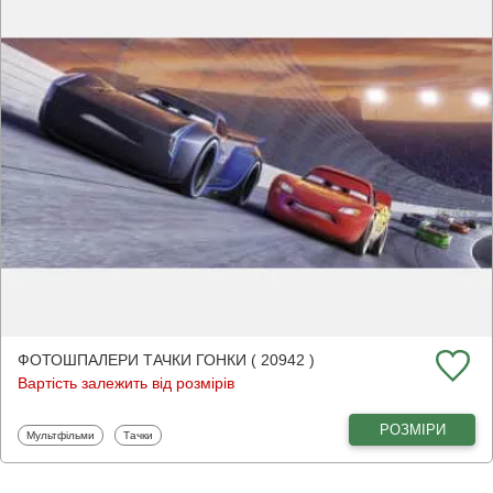
ФОТОШПАЛЕРИ ТАЧКИ ГОНКИ ( 20942 )
Вартість залежить від розмірів
РОЗМІРИ
Фотошпалери
Фотошпалери
Мультфільми
Тачки