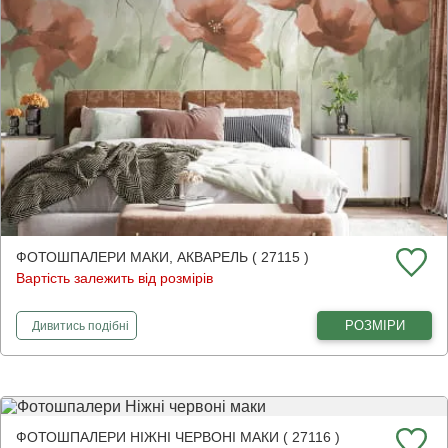
ФОТОШПАЛЕРИ МАКИ, АКВАРЕЛЬ ( 27115 )
Вартість залежить від розмірів
фотошпалери
Маки, акварель
РОЗМІРИ
Дивитись
подібні
ФОТОШПАЛЕРИ НІЖНІ ЧЕРВОНІ МАКИ ( 27116 )