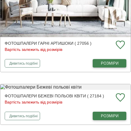
ФОТОШПАЛЕРИ ГАРНІ АРТИШОКИ ( 27056 )
Вартість залежить від розмірів
фотошпалери
Гарні артишоки
РОЗМІРИ
Дивитись
подібні
ФОТОШПАЛЕРИ БЕЖЕВІ ПОЛЬОВІ КВІТИ ( 27184 )
Вартість залежить від розмірів
фотошпалери
Бежеві польові квіти
РОЗМІРИ
Дивитись
подібні