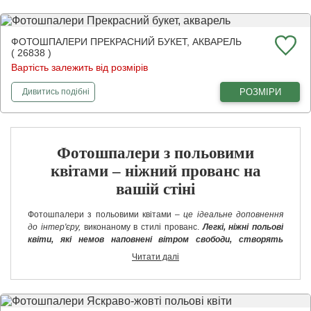
ФОТОШПАЛЕРИ ПРЕКРАСНИЙ БУКЕТ, АКВАРЕЛЬ
( 26838 )
Вартість залежить від розмірів
фотошпалери
Прекрасний букет, акварель
РОЗМІРИ
Дивитись
подібні
Фотошпалери з польовими
квітами – ніжний прованс на
вашій стіні
Фотошпалери з польовими квітами –
це ідеальне доповнення
до інтер'єру,
виконаному в стилі прованс.
Легкі, ніжні польові
квіти, які немов наповнені вітром свободи, створять
відчуття вічної весни в будь-якому приміщенні.
Такий декор
Читати далі
виглядає дуже ніжно, витончено, він викликає найпозитивніші
емоції, тому прекрасно пасує спальні, вітальні.
Звичайно ж, фотошпалери з польовими квітами на стіну можна
використовувати не тільки для провансу, але і для інших стилів