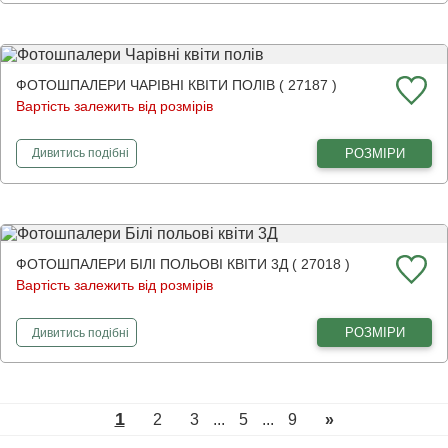
ФОТОШПАЛЕРИ ЧАРІВНІ КВІТИ ПОЛІВ ( 27187 )
Вартість залежить від розмірів
фотошпалери
Чарівні квіти полів
РОЗМІРИ
Дивитись
подібні
ФОТОШПАЛЕРИ БІЛІ ПОЛЬОВІ КВІТИ 3Д ( 27018 )
Вартість залежить від розмірів
фотошпалери
Білі польові квіти 3Д
РОЗМІРИ
Дивитись
подібні
1
2
3
...
5
...
9
»