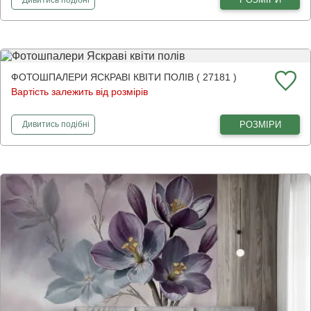
ФОТОШПАЛЕРИ ЯСКРАВІ КВІТИ ПОЛІВ ( 27181 )
Вартість залежить від розмірів
фотошпалери
Яскраві квіти полів
РОЗМІРИ
Дивитись
подібні