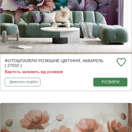
ФОТОШПАЛЕРИ РОЗКІШНЕ ЦВІТІННЯ, АКВАРЕЛЬ
( 27032 )
Вартість залежить від розмірів
фотошпалери
Розкішне цвітіння, акварель
РОЗМІРИ
Дивитись
подібні