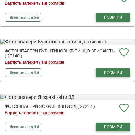
Вартість залежить від розмірів
фотошпалери
Ніжні червоні маки
РОЗМІРИ
Дивитись
подібні
ФОТОШПАЛЕРИ БУРШТИНОВІ КВІТИ, ЩО ЗВИСАЮТЬ
( 27140 )
Вартість залежить від розмірів
фотошпалери
Бурштинові квіти, що звисають
РОЗМІРИ
Дивитись
подібні
ФОТОШПАЛЕРИ ЯСКРАВІ КВІТИ 3Д ( 27227 )
Вартість залежить від розмірів
фотошпалери
Яскраві квіти 3Д
РОЗМІРИ
Дивитись
подібні