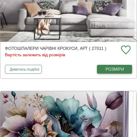
ФОТОШПАЛЕРИ ЧАРІВНІ КРОКУСИ, АРТ ( 27011 )
Вартість залежить від розмірів
фотошпалери
Чарівні крокуси, арт
РОЗМІРИ
Дивитись
подібні