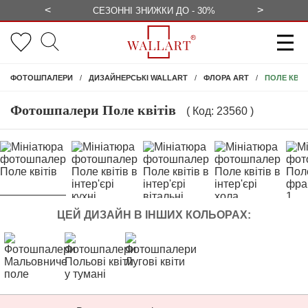
<
>
ЕЗКОШТОВНО
СЕЗОННІ ЗНИЖКИ ДО - 30%
КОНСУЛЬ
ПОЛЕ КВІТ
ФОТОШПАЛЕРИ
ДИЗАЙНЕРСЬКІ WALLART
ФЛОРА ART
Фотошпалери Поле квітів
( Код: 23560 )
ЦЕЙ ДИЗАЙН В ІНШИХ КОЛЬОРАХ: