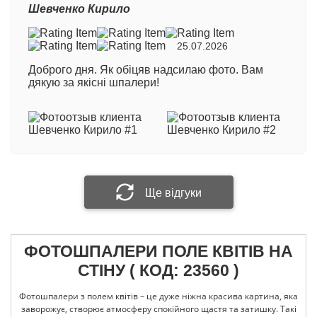
Шевченко Кирило
350 грн/кв.м
- професійний двошаровий матеріал
з вініловим покриттям на флізеліновій основі.
Візуалізація
25.07.2026
Виробництво Польща
Номер замовлення
Доброго дня. Як обіцяв надсилаю фото. Вам
600 грн/кв.м
- професійний двошаровий матеріал
дякую за якісні шпалери!
з вініловим покриттям на флізеліновій основі.
Виробництво Німеччина
Ваше ім'я
При виготовленні фотошпалер методом
екологічної технології друку HP Latex: +100 грн/
кв.м.
Ваш відгук
Ще відгуки
ФОТОШПАЛЕРИ ПОЛЕ КВІТІВ НА
Прикріпити фотографію
СТІНУ ( КОД: 23560 )
Фотошпалери з полем квітів – це дуже ніжна красива картина, яка
Надіслати відгук
заворожує, створює атмосферу спокійного щастя та затишку. Такі