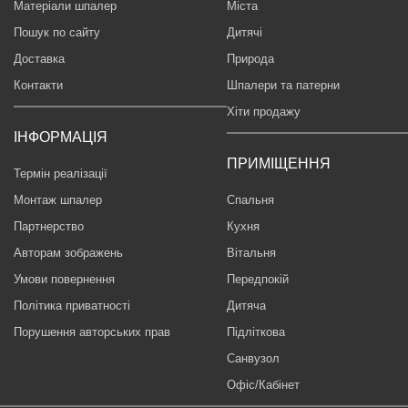
Матеріали шпалер
Міста
Пошук по сайту
Дитячі
Доставка
Природа
Контакти
Шпалери та патерни
Хіти продажу
ІНФОРМАЦІЯ
ПРИМІЩЕННЯ
Термін реалізації
Монтаж шпалер
Спальня
Партнерство
Кухня
Авторам зображень
Вітальня
Умови повернення
Передпокій
Політика приватності
Дитяча
Порушення авторських прав
Підліткова
Санвузол
Офіс/Кабінет