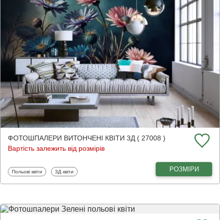
ФОТОШПАЛЕРИ ВИТОНЧЕНІ КВІТИ 3Д ( 27008 )
Вартість залежить від розмірів
РОЗМІРИ
Фотошпалери
Фотошпалери
Польові квіти
3Д квіти