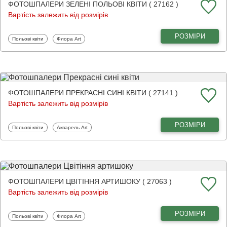
ФОТОШПАЛЕРИ ЗЕЛЕНІ ПОЛЬОВІ КВІТИ ( 27162 )
Вартість залежить від розмірів
РОЗМІРИ
Фотошпалери
Фотошпалери
Польові квіти
Флора Art
ФОТОШПАЛЕРИ ПРЕКРАСНІ СИНІ КВІТИ ( 27141 )
Вартість залежить від розмірів
РОЗМІРИ
Фотошпалери
Фотошпалери
Польові квіти
Акварель Art
ФОТОШПАЛЕРИ ЦВІТІННЯ АРТИШОКУ ( 27063 )
Вартість залежить від розмірів
РОЗМІРИ
Фотошпалери
Фотошпалери
Польові квіти
Флора Art