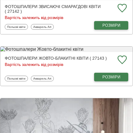
ФОТОШПАЛЕРИ ЗВИСАЮЧІ СМАРАГДОВІ КВІТИ
( 27142 )
Вартість залежить від розмірів
РОЗМІРИ
Фотошпалери
Фотошпалери
Польові квіти
Акварель Art
ФОТОШПАЛЕРИ ЖОВТО-БЛАКИТНІ КВІТИ ( 27143 )
Вартість залежить від розмірів
РОЗМІРИ
Фотошпалери
Фотошпалери
Польові квіти
Акварель Art