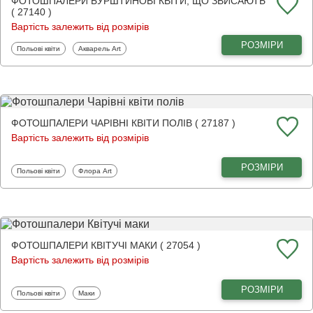
ФОТОШПАЛЕРИ БУРШТИНОВІ КВІТИ, ЩО ЗВИСАЮТЬ
( 27140 )
Вартість залежить від розмірів
РОЗМІРИ
Фотошпалери
Фотошпалери
Польові квіти
Акварель Art
ФОТОШПАЛЕРИ ЧАРІВНІ КВІТИ ПОЛІВ ( 27187 )
Вартість залежить від розмірів
РОЗМІРИ
Фотошпалери
Фотошпалери
Польові квіти
Флора Art
ФОТОШПАЛЕРИ КВІТУЧІ МАКИ ( 27054 )
Вартість залежить від розмірів
РОЗМІРИ
Фотошпалери
Фотошпалери
Польові квіти
Маки