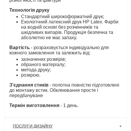
різної якості та фактури
Технологія друку
Стандартний широкоформатний друк;
Екологічний латексний друк HP Latex. Фарби
на водній основі без розчинників та
шкідливих випарів. Продукція безпечна та
абсолютно не має запаху.
Вартість
- розраховується індивідуально для
кожного замовлення та залежить від:
зазначених розмірів;
обраного матеріалу;
метода друку;
розкрою.
З'єднання стиків
- полотна повністю підготовлені
до монтажу встик. Обклеювання просте і
передбачуване
Термін виготовлення
- 1 день.
ПОСЛУГИ ДИЗАЙНУ