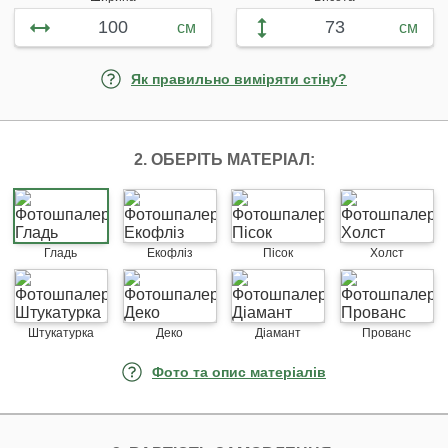
см
см
Як правильно виміряти стіну?
2. ОБЕРІТЬ МАТЕРІАЛ:
Гладь
Екофліз
Пісок
Холст
Штукатурка
Деко
Діамант
Прованс
Фото та опис матеріалів