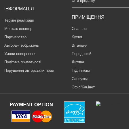
Хіти продажу
ІНФОРМАЦІЯ
ПРИМІЩЕННЯ
Термін реалізації
Монтаж шпалер
Спальня
Партнерство
Кухня
Авторам зображень
Вітальня
Умови повернення
Передпокій
Політика приватності
Дитяча
Порушення авторських прав
Підліткова
Санвузол
Офіс/Кабінет