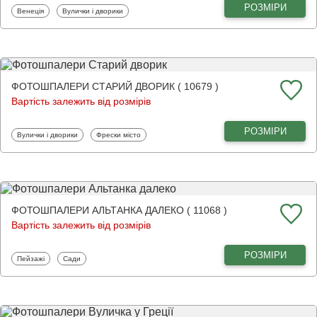
РОЗМІРИ
Фотошпалери
Фотошпалери
Венеція
Вулички і дворики
ФОТОШПАЛЕРИ СТАРИЙ ДВОРИК ( 10679 )
Вартість залежить від розмірів
РОЗМІРИ
Фотошпалери
Фотошпалери
Вулички і дворики
Фрески місто
ФОТОШПАЛЕРИ АЛЬТАНКА ДАЛЕКО ( 11068 )
Вартість залежить від розмірів
РОЗМІРИ
Фотошпалери
Фотошпалери
Пейзажі
Сади