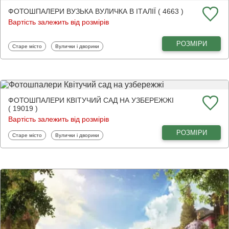
ФОТОШПАЛЕРИ ВУЗЬКА ВУЛИЧКА В ІТАЛІЇ ( 4663 )
Вартість залежить від розмірів
РОЗМІРИ
Фотошпалери
Фотошпалери
Старе місто
Вулички і дворики
ФОТОШПАЛЕРИ КВІТУЧИЙ САД НА УЗБЕРЕЖЖІ
( 19019 )
Вартість залежить від розмірів
РОЗМІРИ
Фотошпалери
Фотошпалери
Старе місто
Вулички і дворики