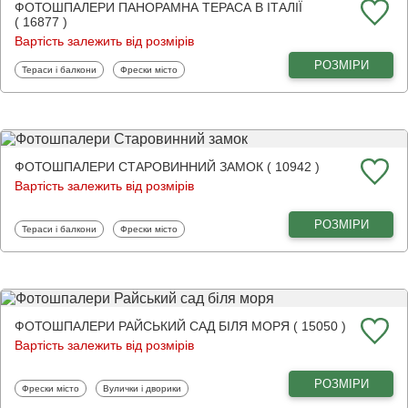
ФОТОШПАЛЕРИ ПАНОРАМНА ТЕРАСА В ІТАЛІЇ
( 16877 )
Вартість залежить від розмірів
РОЗМІРИ
Фотошпалери
Фотошпалери
Тераси і балкони
Фрески місто
ФОТОШПАЛЕРИ СТАРОВИННИЙ ЗАМОК ( 10942 )
Вартість залежить від розмірів
РОЗМІРИ
Фотошпалери
Фотошпалери
Тераси і балкони
Фрески місто
ФОТОШПАЛЕРИ РАЙСЬКИЙ САД БІЛЯ МОРЯ ( 15050 )
Вартість залежить від розмірів
РОЗМІРИ
Фотошпалери
Фотошпалери
Фрески місто
Вулички і дворики