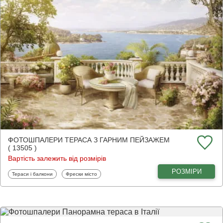
ФОТОШПАЛЕРИ ТЕРАСА З ГАРНИМ ПЕЙЗАЖЕМ
( 13505 )
Вартість залежить від розмірів
РОЗМІРИ
Фотошпалери
Фотошпалери
Тераси і балкони
Фрески місто