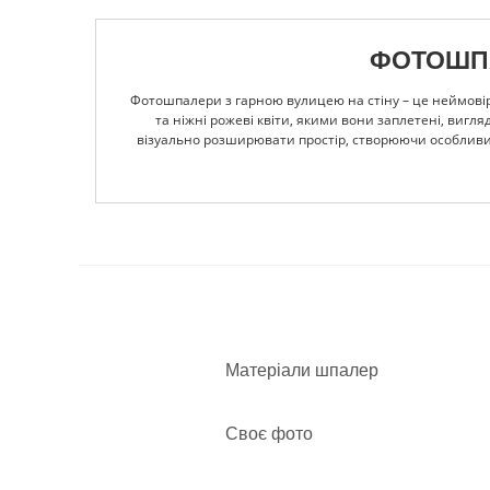
ФОТОШПАЛ
Фотошпалери з гарною вулицею на стіну – це неймовірн
та ніжні рожеві квіти, якими вони заплетені, виг
візуально розширювати простір, створюючи особливий 
шпалери варто розміщувати на тій стіні, яку не закрив
що ви самі йдете по такій красивій вулиці, де ві
використовуються тільки безпечні матеріали, які не м
вологості. А ще, у нас ви завжди можете обрати індив
готові обговорити всі нюанси та надрукувати такі шпа
Матеріали шпалер
Своє фото