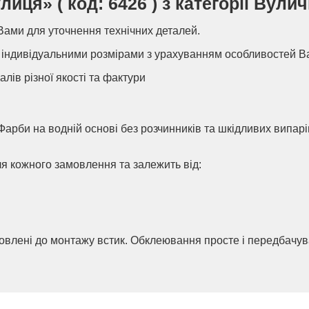
ця» ( код: 6426 ) з категорії Вулич
Вами для уточнення технічних деталей.
індивідуальними розмірами з урахуванням особливостей В
алів різної якості та фактури
Фарби на водній основі без розчинників та шкідливих випар
ля кожного замовлення та залежить від:
товлені до монтажу встик. Обклеювання просте і передбачу