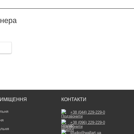
йнера
ИМІЩЕННЯ
КОНТАКТИ
льня
+38 (044) 229-229-0
ня
+38 (096) 229-229-0
альня
studio@wallart.ua