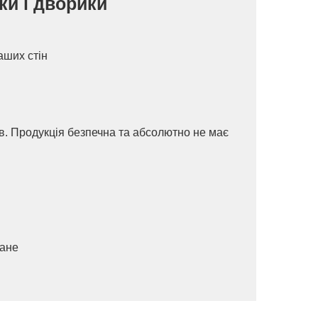
ки і дворики
аших стін
ів. Продукція безпечна та абсолютно не має
ване