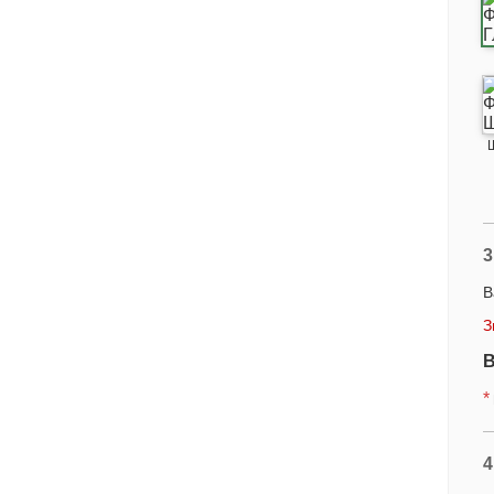
3
В
З
В
*
4