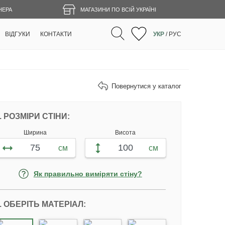
НЕРА
МАГАЗИНИ ПО ВСІЙ УКРАЇНІ
ВІДГУКИ
КОНТАКТИ
УКР
/
РУС
Повернутися у каталог
НАЛАШТУЙТЕ ФОТОШПАЛЕРИ ВІДПОВІ
. РОЗМІРИ СТІНИ:
Ширина
Висота
см
см
Як правильно виміряти стіну?
. ОБЕРІТЬ МАТЕРІАЛ: