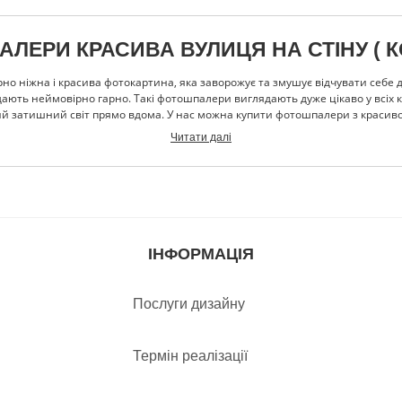
ЕРИ КРАСИВА ВУЛИЦЯ НА СТІНУ ( КО
о ніжна і красива фотокартина, яка заворожує та змушує відчувати себе д
лядають неймовірно гарно. Такі фотошпалери виглядають дуже цікаво у всі
затишний світ прямо вдома. У нас можна купити фотошпалери з красивою в
ають меблі. Саме так вони будуть виглядати максимально реалістично, і, д
Читати далі
чне літо і краса. У нас можна замовити фотошпалери з красивою вулицею, як
істять сполук, шкідливих для здоров’я. Вся продукція вирізняється високою
ідуальний розмір для шпалер. Для цього треба просто заповнити форму і 
лери, які сподобаються вам на сто відсотків. Замовляйте шпалери у нас та
затишку, який даруватиме вам хороший настрій цілий рік.
ІНФОРМАЦІЯ
Послуги дизайну
Термін реалізації