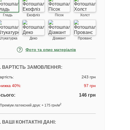
Гладь
Екофліз
Пісок
Холст
Штукатурка
Деко
Діамант
Прованс
Фото та опис матеріалів
. ВАРТІСТЬ ЗАМОВЛЕННЯ:
артість:
243 грн
нижка 40%:
97 грн
сього:
146 грн
2
Преміум латексний друк: + 175 грн/м
. ВАШІ КОНТАКТНІ ДАНІ: