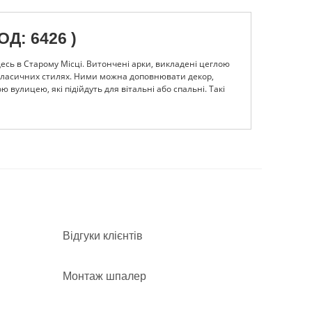
Д: 6426 )
есь в Старому Місці. Витончені арки, викладені цеглою
х класичних стилях. Ними можна доповнювати декор,
улицею, які підійдуть для вітальні або спальні. Такі
ивлячись на ці шпалери у вас буде з’являтися відчуття,
і будуть служити вам довгі роки. Для друку шпалер
 стійкістю до механічних пошкоджень, ультрафіолету та
уточнити нюанси з менеджером. Наші спеціалісти завжди
 створюйте в своєму будинку особливий антураж тепла і
Відгуки клієнтів
Монтаж шпалер