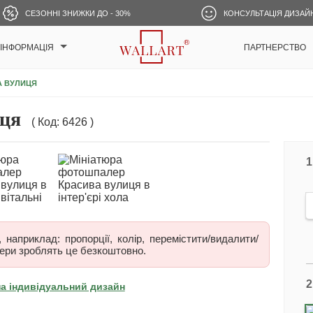
СЕЗОННІ ЗНИЖКИ ДО - 30%
КОНСУЛЬТАЦІЯ ДИЗАЙ
ІНФОРМАЦІЯ
ПАРТНЕРСТВО
А ВУЛИЦЯ
ця
( Код: 6426 )
1
наприклад: пропорції, колір, перемістити/видалити/
ери зроблять це безкоштовно.
2
на індивідуальний дизайн