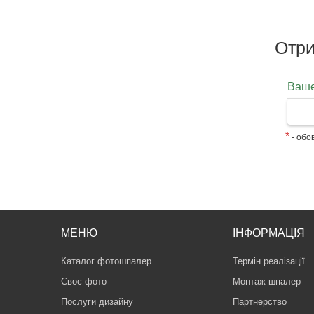
Отри
Ваше
*
- обов
МЕНЮ
ІНФОРМАЦІЯ
Каталог фотошпалер
Термін реалізації
Своє фото
Монтаж шпалер
Послуги дизайну
Партнерство