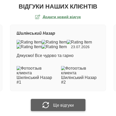
ВІДГУКИ НАШИХ КЛІЄНТІВ
Додати новий відгук
а оцінка
Шилінський Назар
ер замовлення
23.07.2026
Дякуємо! Все чудово та гарно
е ім'я
 відгук
Прикріпити фотографію
Ще відгуки
Надіслати відгук