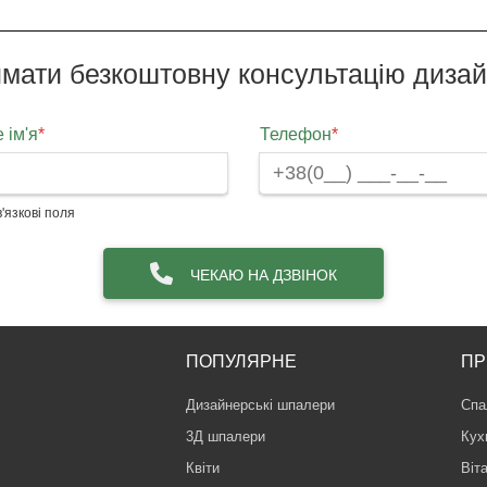
мати безкоштовну консультацію диза
 ім'я
*
Телефон
*
'язкові поля
ЧЕКАЮ НА ДЗВІНОК
ПОПУЛЯРНЕ
ПР
Дизайнерські шпалери
Спа
3Д шпалери
Кух
Квіти
Віт