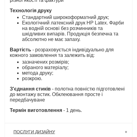
різної якості та фактури
Технологія друку
Стандартний широкоформатний друк;
Екологічний латексний друк HP Latex. Фарби
на водній основі без розчинників та
шкідливих випарів. Продукція безпечна та
абсолютно не має запаху.
Вартість
- розраховується індивідуально для
кожного замовлення та залежить від:
зазначених розмірів;
обраного матеріалу;
метода друку;
розкрою.
З'єднання стиків
- полотна повністю підготовлені
до монтажу встик. Обклеювання просте і
передбачуване
Термін виготовлення
- 1 день.
ПОСЛУГИ ДИЗАЙНУ