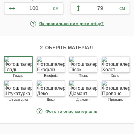
см
см
Як правильно виміряти стіну?
2. ОБЕРІТЬ МАТЕРІАЛ:
Гладь
Екофліз
Пісок
Холст
Штукатурка
Деко
Діамант
Прованс
Фото та опис матеріалів