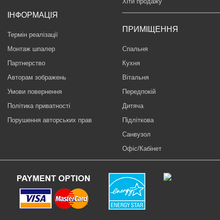
Хіти продажу
ІНФОРМАЦІЯ
ПРИМІЩЕННЯ
Термін реалізації
Монтаж шпалер
Спальня
Партнерство
Кухня
Авторам зображень
Вітальня
Умови повернення
Передпокій
Політика приватності
Дитяча
Порушення авторських прав
Підліткова
Санвузол
Офіс/Кабінет