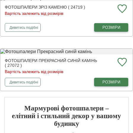
ФОТОШПАЛЕРИ ЗРІЗ КАМЕНЮ ( 24719 )
Вартість залежить від розмірів
фотошпалери
Зріз каменю
РОЗМІРИ
Дивитись
подібні
ФОТОШПАЛЕРИ ПРЕКРАСНИЙ СИНІЙ КАМІНЬ
( 27072 )
Вартість залежить від розмірів
фотошпалери
Прекрасний синій камінь
РОЗМІРИ
Дивитись
подібні
Мармурові фотошпалери –
елітний і стильний декор у вашому
будинку