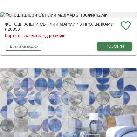
ФОТОШПАЛЕРИ СВІТЛИЙ МАРМУР З ПРОЖИЛКАМИ
( 26993 )
Вартість залежить від розмірів
фотошпалери
Світлий мармур з прожилками
РОЗМІРИ
Дивитись
подібні