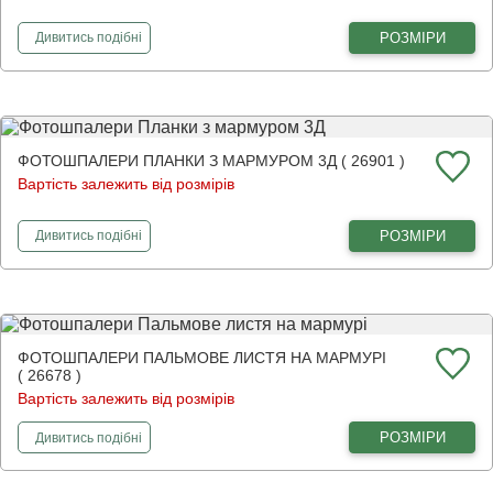
фотошпалери
Мармуровий онікс
РОЗМІРИ
Дивитись
подібні
ФОТОШПАЛЕРИ ПЛАНКИ З МАРМУРОМ 3Д ( 26901 )
Вартість залежить від розмірів
фотошпалери
Планки з мармуром 3Д
РОЗМІРИ
Дивитись
подібні
ФОТОШПАЛЕРИ ПАЛЬМОВЕ ЛИСТЯ НА МАРМУРІ
( 26678 )
Вартість залежить від розмірів
фотошпалери
Пальмове листя на мармурі
РОЗМІРИ
Дивитись
подібні