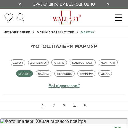
<
>
ЗРАЗКИ ШПАЛЕР БЕЗКОШТОВНО
СЕЗОННІ 
МАРМУР
ФОТОШПАЛЕРИ
МАТЕРІАЛИ І ТЕКСТУРИ
ФОТОШПАЛЕРИ МАРМУР
ФОТОШПАЛЕРИ
ФОТОШПАЛЕРИ
ФОТОШПАЛЕРИ
ФОТОШПАЛЕРИ
ФОТОШПАЛЕРИ
БЕТОН
ДЕРЕВИНА
КАМІНЬ
КОШТОВНОСТІ
ЛОФТ ART
ФОТОШПАЛЕРИ
ФОТОШПАЛЕРИ
ФОТОШПАЛЕРИ
ФОТОШПАЛЕРИ
ФОТОШПАЛЕРИ
МАРМУР
ПОЛИЦІ
ТЕРРАЦЦО
ТКАНИНА
ЦЕГЛА
Всі підкатегорії
1
2
3
4
5