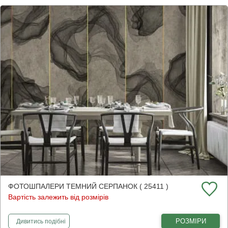
ФОТОШПАЛЕРИ ТЕМНИЙ СЕРПАНОК ( 25411 )
Вартість залежить від розмірів
фотошпалери
Темний серпанок
РОЗМІРИ
Дивитись
подібні