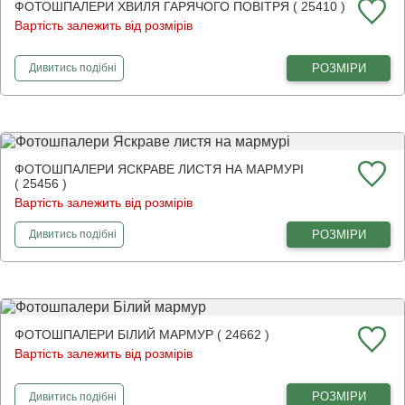
ФОТОШПАЛЕРИ ХВИЛЯ ГАРЯЧОГО ПОВІТРЯ ( 25410 )
Вартість залежить від розмірів
фотошпалери
Хвиля гарячого повітря
РОЗМІРИ
Дивитись
подібні
ФОТОШПАЛЕРИ ЯСКРАВЕ ЛИСТЯ НА МАРМУРІ
( 25456 )
Вартість залежить від розмірів
фотошпалери
Яскраве листя на мармурі
РОЗМІРИ
Дивитись
подібні
ФОТОШПАЛЕРИ БІЛИЙ МАРМУР ( 24662 )
Вартість залежить від розмірів
фотошпалери
Білий мармур
РОЗМІРИ
Дивитись
подібні