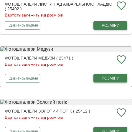
ФОТОШПАЛЕРИ ЛИСТЯ НАД АКВАРЕЛЬНОЮ ГЛАДДЮ
( 25402 )
Вартість залежить від розмірів
фотошпалери
Листя над акварельною гладдю
РОЗМІРИ
Дивитись
подібні
ФОТОШПАЛЕРИ МЕДУЗИ ( 25471 )
Вартість залежить від розмірів
фотошпалери
Медузи
РОЗМІРИ
Дивитись
подібні
ФОТОШПАЛЕРИ ЗОЛОТИЙ ПОТІК ( 25412 )
Вартість залежить від розмірів
фотошпалери
Золотий потік
РОЗМІРИ
Дивитись
подібні