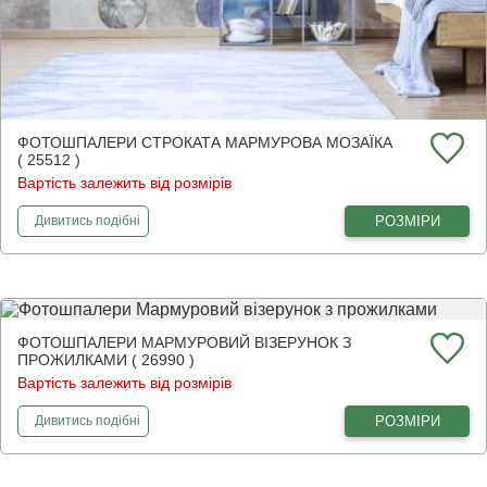
ФОТОШПАЛЕРИ СТРОКАТА МАРМУРОВА МОЗАЇКА
( 25512 )
Вартість залежить від розмірів
фотошпалери
Строката мармурова мозаїка
РОЗМІРИ
Дивитись
подібні
ФОТОШПАЛЕРИ МАРМУРОВИЙ ВІЗЕРУНОК З
ПРОЖИЛКАМИ ( 26990 )
Вартість залежить від розмірів
фотошпалери
Мармуровий візерунок з прожилками
РОЗМІРИ
Дивитись
подібні