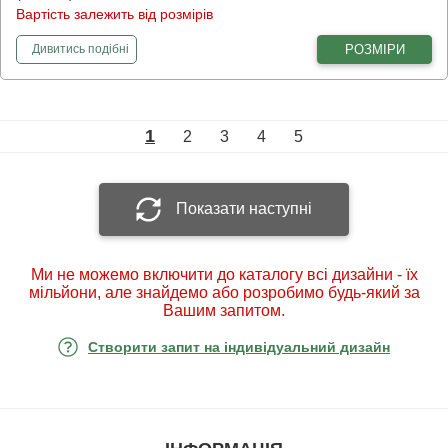
Вартість залежить від розмірів
фотошпалери
Золоте листя над водою
РОЗМІРИ
Дивитись
подібні
1
2
3
4
5
Показати наступні
Ми не можемо включити до каталогу всі дизайни - їх
мільйони, але знайдемо або розробимо будь-який за
Вашим запитом.
Створити запит на індивідуальний дизайн