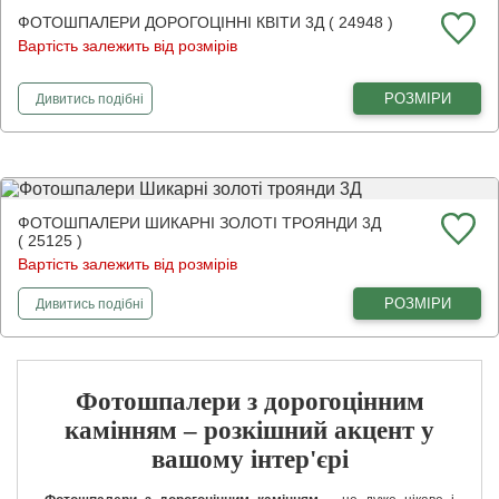
ФОТОШПАЛЕРИ ДОРОГОЦІННІ КВІТИ 3Д ( 24948 )
Вартість залежить від розмірів
фотошпалери
Дорогоцінні квіти 3Д
РОЗМІРИ
Дивитись
подібні
ФОТОШПАЛЕРИ ШИКАРНІ ЗОЛОТІ ТРОЯНДИ 3Д
( 25125 )
Вартість залежить від розмірів
фотошпалери
Шикарні золоті троянди 3Д
РОЗМІРИ
Дивитись
подібні
Фотошпалери з дорогоцінним
камінням – розкішний акцент у
вашому інтер'єрі