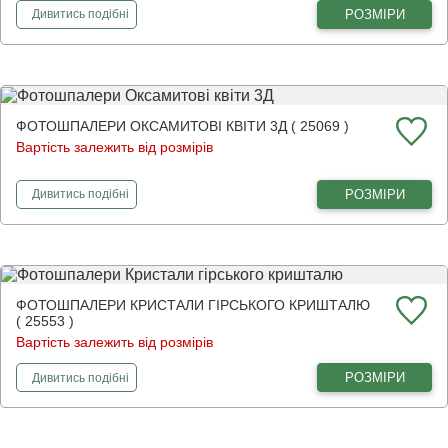
фотошпалери
Червоні квіти в алмазах
РОЗМІРИ
Дивитись
подібні
ФОТОШПАЛЕРИ ОКСАМИТОВІ КВІТИ 3Д ( 25069 )
Вартість залежить від розмірів
фотошпалери
Оксамитові квіти 3Д
РОЗМІРИ
Дивитись
подібні
ФОТОШПАЛЕРИ КРИСТАЛИ ГІРСЬКОГО КРИШТАЛЮ
( 25553 )
Вартість залежить від розмірів
фотошпалери
Кристали гірського кришталю
РОЗМІРИ
Дивитись
подібні