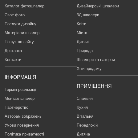
Каталог фотошпалер
Дизайнерські шпалери
Своє фото
3Д шпалери
Послуги дизайну
Квіти
Матеріали шпалер
Міста
Пошук по сайту
Дитячі
Доставка
Природа
Контакти
Шпалери та патерни
Хіти продажу
ІНФОРМАЦІЯ
ПРИМІЩЕННЯ
Термін реалізації
Монтаж шпалер
Спальня
Партнерство
Кухня
Авторам зображень
Вітальня
Умови повернення
Передпокій
Політика приватності
Дитяча