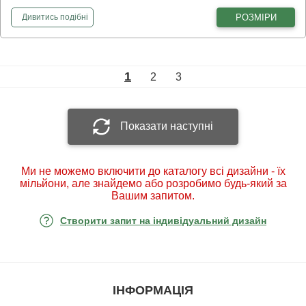
фотошпалери
Золоті сфери
РОЗМІРИ
Дивитись
подібні
1
2
3
Показати наступні
Ми не можемо включити до каталогу всі дизайни - їх
мільйони, але знайдемо або розробимо будь-який за
Вашим запитом.
Створити запит на індивідуальний дизайн
ІНФОРМАЦІЯ