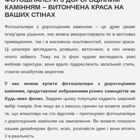
КАМІННЯМ – ВИТОНЧЕНА КРАСА НА
ВАШИХ СТІНАХ
Фотошпалери з дорогоцінним камінням – це дуже цікаве
інтер'єрне рішення, яке можна використовувати як в житлових
приміщеннях, так і в магазинах коштовностей, салонах краси.
Ці шпалери виглядають розкішно, витончено, в них немає
нічого зайвого. Тому на їх фоні чудово виглядають різні
меблеві гарнітури, вони вдало підкреслюють загальний стиль,
стаючи незабутнім акцентом.
У нас можна купити фотошпалери з дорогоцінним
камінням, представлені зображенням різних самоцвітів на
будь-яких фонах.
Завдяки цьому покупцям надають широкий
вибір товарів. Але якщо ви з якихось причин не можете знайти
те, що влаштовує на сто відсотків – пропонуємо фотошпалери
з дорогоцінним камінням на замовлення. Ви можете показати
нашим дизайнерам фото, ескіз, розповісти ідею і вони втілять
її в реальність.