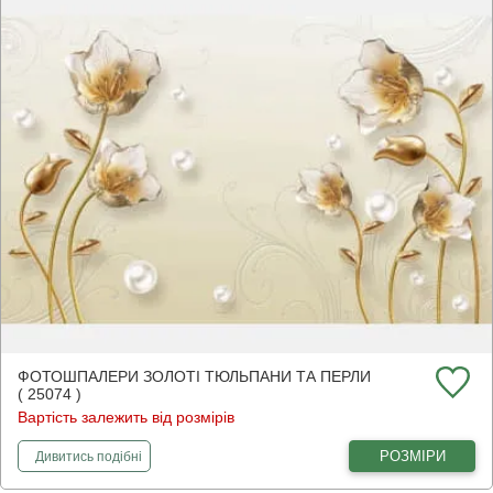
ФОТОШПАЛЕРИ ЗОЛОТІ ТЮЛЬПАНИ ТА ПЕРЛИ
( 25074 )
Вартість залежить від розмірів
фотошпалери
Золоті тюльпани та перли
РОЗМІРИ
Дивитись
подібні