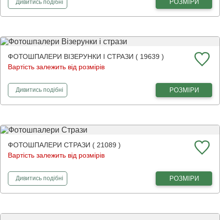
фотошпалери
Золоті рибки
РОЗМІРИ
Дивитись
подібні
ФОТОШПАЛЕРИ ВІЗЕРУНКИ І СТРАЗИ ( 19639 )
Вартість залежить від розмірів
фотошпалери
Візерунки і стрази
РОЗМІРИ
Дивитись
подібні
ФОТОШПАЛЕРИ СТРАЗИ ( 21089 )
Вартість залежить від розмірів
фотошпалери
Стрази
РОЗМІРИ
Дивитись
подібні