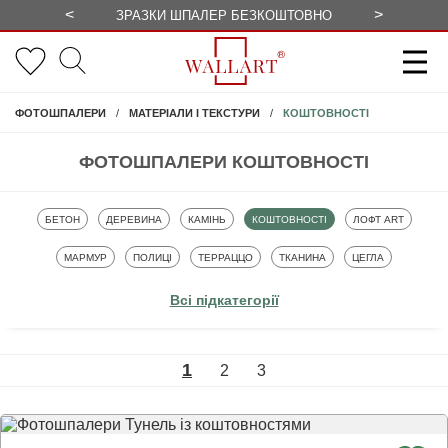
<
>
ЗРАЗКИ ШПАЛЕР БЕЗКОШТОВНО
СЕЗОННІ 
КОШТОВНОСТІ
ФОТОШПАЛЕРИ
МАТЕРІАЛИ І ТЕКСТУРИ
ФОТОШПАЛЕРИ КОШТОВНОСТІ
ФОТОШПАЛЕРИ
ФОТОШПАЛЕРИ
ФОТОШПАЛЕРИ
ФОТОШПАЛЕРИ
ФОТОШПАЛЕРИ
БЕТОН
ДЕРЕВИНА
КАМІНЬ
КОШТОВНОСТІ
ЛОФТ ART
ФОТОШПАЛЕРИ
ФОТОШПАЛЕРИ
ФОТОШПАЛЕРИ
ФОТОШПАЛЕРИ
ФОТОШПАЛЕРИ
МАРМУР
ПОЛИЦІ
ТЕРРАЦЦО
ТКАНИНА
ЦЕГЛА
Всі підкатегорії
1
2
3