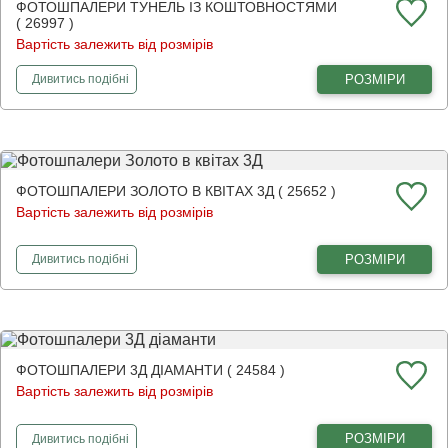
ФОТОШПАЛЕРИ ТУНЕЛЬ ІЗ КОШТОВНОСТЯМИ
( 26997 )
Вартість залежить від розмірів
фотошпалери
Тунель із коштовностями
РОЗМІРИ
Дивитись
подібні
ФОТОШПАЛЕРИ ЗОЛОТО В КВІТАХ 3Д ( 25652 )
Вартість залежить від розмірів
фотошпалери
Золото в квітах 3Д
РОЗМІРИ
Дивитись
подібні
ФОТОШПАЛЕРИ 3Д ДІАМАНТИ ( 24584 )
Вартість залежить від розмірів
фотошпалери
3Д діаманти
РОЗМІРИ
Дивитись
подібні