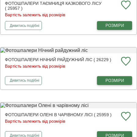
ФОТОШПАЛЕРИ ТАЄМНИЦЯ КАЗКОВОГО ЛІСУ
( 25957 )
Вартість залежить від розмірів
фотошпалери
Таємниця казкового лісу
РОЗМІРИ
Дивитись
подібні
ФОТОШПАЛЕРИ НІЧНИЙ РАЙДУЖНИЙ ЛІС ( 26229 )
Вартість залежить від розмірів
фотошпалери
Нічний райдужний ліс
РОЗМІРИ
Дивитись
подібні
ФОТОШПАЛЕРИ ОЛЕНІ В ЧАРІВНОМУ ЛІСІ ( 25959 )
Вартість залежить від розмірів
фотошпалери
Олені в чарівному лісі
РОЗМІРИ
Дивитись
подібні