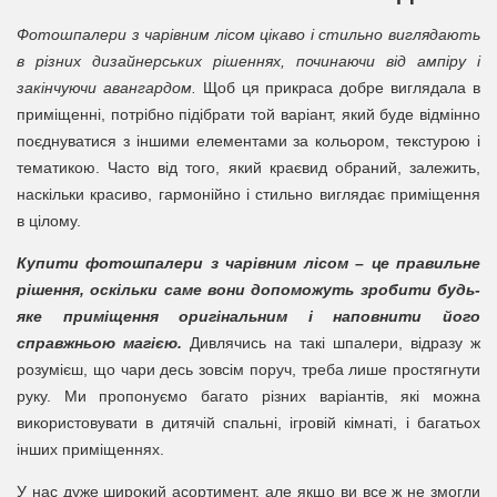
Фотошпалери з чарівним лісом цікаво і стильно виглядають
в різних дизайнерських рішеннях, починаючи від ампіру і
закінчуючи авангардом.
Щоб ця прикраса добре виглядала в
приміщенні, потрібно підібрати той варіант, який буде відмінно
поєднуватися з іншими елементами за кольором, текстурою і
тематикою. Часто від того, який краєвид обраний, залежить,
наскільки красиво, гармонійно і стильно виглядає приміщення
в цілому.
Купити фотошпалери з чарівним лісом – це правильне
рішення, оскільки саме вони допоможуть зробити будь-
яке приміщення оригінальним і наповнити його
справжньою магією.
Дивлячись на такі шпалери, відразу ж
розумієш, що чари десь зовсім поруч, треба лише простягнути
руку. Ми пропонуємо багато різних варіантів, які можна
використовувати в дитячій спальні, ігровій кімнаті, і багатьох
інших приміщеннях.
У нас дуже широкий асортимент, але якщо ви все ж не змогли