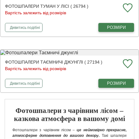
ФОТОШПАЛЕРИ ТУМАН У ЛІСІ ( 26794 )
Вартість залежить від розмірів
фотошпалери
Туман у лісі
РОЗМІРИ
Дивитись
подібні
ФОТОШПАЛЕРИ ТАЄМНИЧІ ДЖУНГЛІ ( 27194 )
Вартість залежить від розмірів
фотошпалери
Таємничі джунглі
РОЗМІРИ
Дивитись
подібні
Фотошпалери з чарівним лісом –
казкова атмосфера в вашому домі
Фотошпалери з чарівним лісом –
це неймовірно прекрасне,
атмосферне доповнення до вашого декору.
Такі шпалери