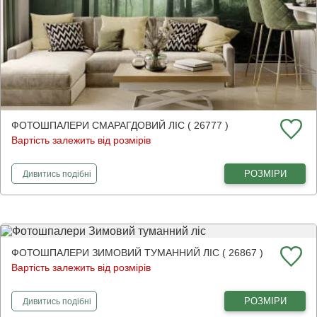
ФОТОШПАЛЕРИ СМАРАГДОВИЙ ЛІС ( 26777 )
Вартість залежить від розмірів
фотошпалери
Смарагдовий ліс
РОЗМІРИ
Дивитись
подібні
ФОТОШПАЛЕРИ ЗИМОВИЙ ТУМАННИЙ ЛІС ( 26867 )
Вартість залежить від розмірів
фотошпалери
Зимовий туманний ліс
РОЗМІРИ
Дивитись
подібні