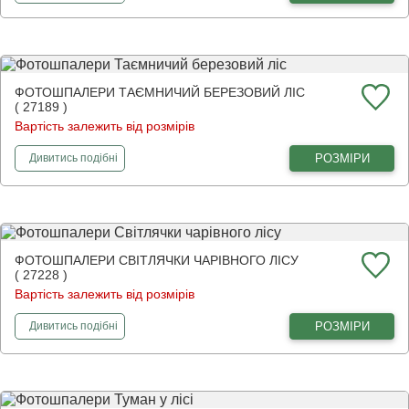
ФОТОШПАЛЕРИ ТАЄМНИЧИЙ БЕРЕЗОВИЙ ЛІС
( 27189 )
Вартість залежить від розмірів
фотошпалери
Таємничий березовий ліс
РОЗМІРИ
Дивитись
подібні
ФОТОШПАЛЕРИ СВІТЛЯЧКИ ЧАРІВНОГО ЛІСУ
( 27228 )
Вартість залежить від розмірів
фотошпалери
Світлячки чарівного лісу
РОЗМІРИ
Дивитись
подібні