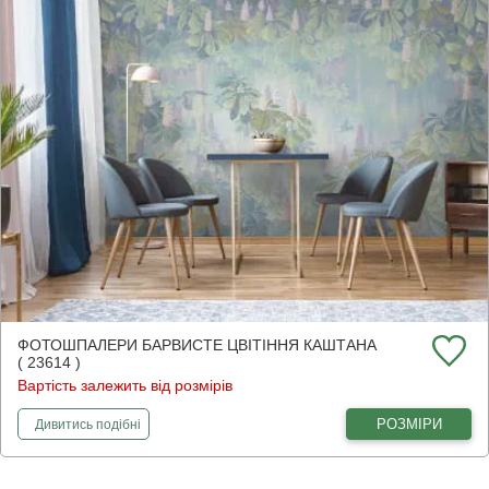
ФОТОШПАЛЕРИ БАРВИСТЕ ЦВІТІННЯ КАШТАНА
( 23614 )
Вартість залежить від розмірів
фотошпалери
Барвисте цвітіння каштана
РОЗМІРИ
Дивитись
подібні