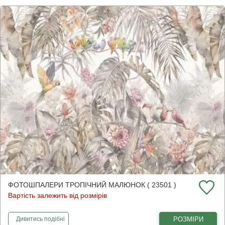
ФОТОШПАЛЕРИ ТРОПІЧНИЙ МАЛЮНОК ( 23501 )
Вартість залежить від розмірів
фотошпалери
тропічний малюнок
РОЗМІРИ
Дивитись
подібні