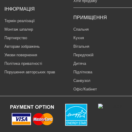
Хіти продажу
ІНФОРМАЦІЯ
ПРИМІЩЕННЯ
Термін реалізації
Монтаж шпалер
Спальня
Партнерство
Кухня
Авторам зображень
Вітальня
Умови повернення
Передпокій
Політика приватності
Дитяча
Порушення авторських прав
Підліткова
Санвузол
Офіс/Кабінет