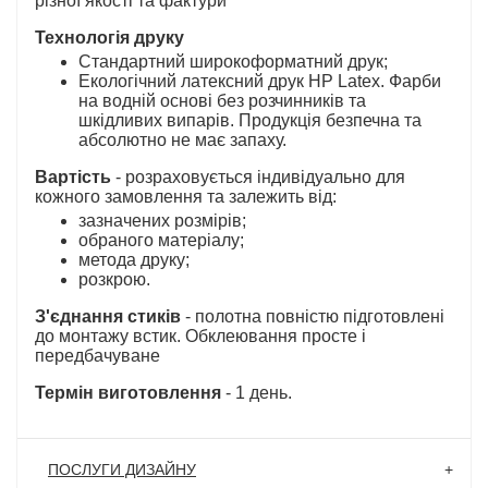
різної якості та фактури
Технологія друку
Стандартний широкоформатний друк;
Екологічний латексний друк HP Latex. Фарби
на водній основі без розчинників та
шкідливих випарів. Продукція безпечна та
абсолютно не має запаху.
Вартість
- розраховується індивідуально для
кожного замовлення та залежить від:
зазначених розмірів;
обраного матеріалу;
метода друку;
розкрою.
З'єднання стиків
- полотна повністю підготовлені
до монтажу встик. Обклеювання просте і
передбачуване
Термін виготовлення
- 1 день.
ПОСЛУГИ ДИЗАЙНУ