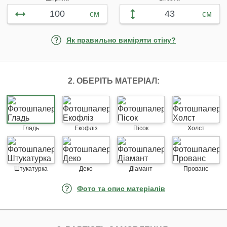
см
см
Як правильно виміряти стіну?
2. ОБЕРІТЬ МАТЕРІАЛ:
Гладь
Екофліз
Пісок
Холст
Штукатурка
Деко
Діамант
Прованс
Фото та опис матеріалів