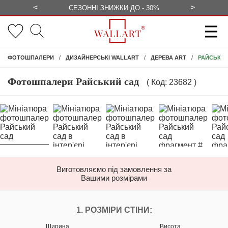
<
>
ЕЗКОШТОВНО
СЕЗОННІ ЗНИЖКИ ДО - 30%
КОНСУЛЬ
РАЙСЬКИЙ
ФОТОШПАЛЕРИ
ДИЗАЙНЕРСЬКІ WALLART
ДЕРЕВА ART
Фотошпалери Райський сад
( Код: 23682 )
Виготовляємо під замовлення за
Вашими розмірами
НАЛАШТУЙТЕ ФОТ
1. РОЗМІРИ СТІНИ:
Ширина
Висота