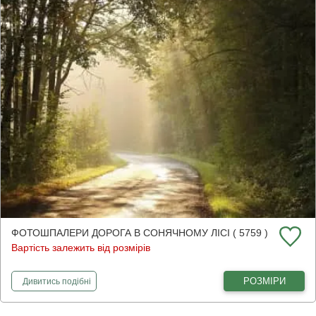
ФОТОШПАЛЕРИ ДОРОГА В СОНЯЧНОМУ ЛІСІ ( 5759 )
Вартість залежить від розмірів
фотошпалери
Дорога в сонячному лісі
РОЗМІРИ
Дивитись
подібні