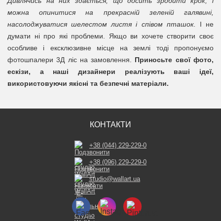
Дивлячись на них здається, що досить зробити крок, і
можна опинитися на прекрасній зеленій галявині,
насолоджуватися шелестом листя і співом пташок.
І не
думати ні про які проблеми. Якщо ви хочете створити своє
особливе і ексклюзивне місце на землі тоді пропонуємо
фотошпалери 3Д ліс на замовлення.
Приносьте свої фото,
ескізи, а наші дизайнери реалізують ваші ідеї,
використовуючи якісні та безпечні матеріали.
КОНТАКТИ
+38 (044) 229-229-0
+38 (096) 229-229-0
studio@wallart.ua