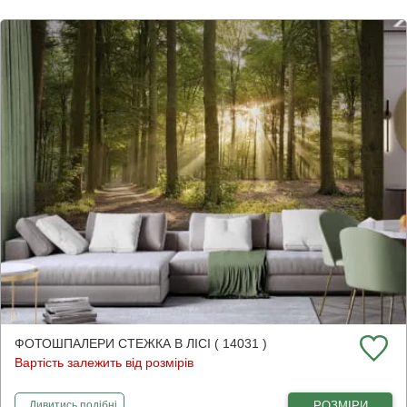
ФОТОШПАЛЕРИ СТЕЖКА В ЛІСІ ( 14031 )
Вартість залежить від розмірів
фотошпалери
Стежка в лісі
РОЗМІРИ
Дивитись
подібні