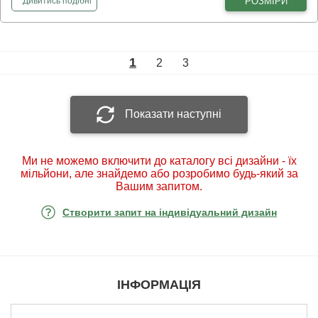
фотошпалери
Красиві берези
РОЗМІРИ
Дивитись
подібні
1
2
3
Показати наступні
Ми не можемо включити до каталогу всі дизайни - їх
мільйони, але знайдемо або розробимо будь-який за
Вашим запитом.
Створити запит на індивідуальний дизайн
ІНФОРМАЦІЯ