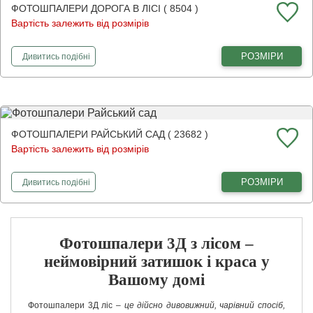
ФОТОШПАЛЕРИ ДОРОГА В ЛІСІ ( 8504 )
Вартість залежить від розмірів
фотошпалери
Дорога в лісі
РОЗМІРИ
Дивитись
подібні
ФОТОШПАЛЕРИ РАЙСЬКИЙ САД ( 23682 )
Вартість залежить від розмірів
фотошпалери
Райський сад
РОЗМІРИ
Дивитись
подібні
Фотошпалери 3Д з лісом –
неймовірний затишок і краса у
Вашому домі
Фотошпалери 3Д ліс –
це дійсно дивовижний, чарівний спосіб,