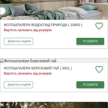
ФОТОШПАЛЕРИ ВОДОСПАД ПРИРОДА ( 10850 )
Вартість залежить від розмірів
фотошпалери
Водоспад природа
РОЗМІРИ
Дивитись
подібні
ФОТОШПАЛЕРИ БЕРЕЗОВИЙ ГАЙ ( 3001 )
Вартість залежить від розмірів
фотошпалери
Березовий гай
РОЗМІРИ
Дивитись
подібні