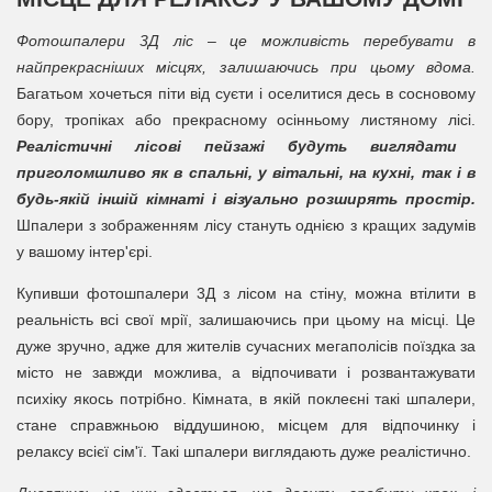
Фотошпалери 3Д ліс – це можливість перебувати в
найпрекрасніших місцях, залишаючись при цьому вдома.
Багатьом хочеться піти від суєти і оселитися десь в сосновому
бору, тропіках або прекрасному осінньому листяному лісі.
Реалістичні лісові пейзажі будуть виглядати
приголомшливо як в спальні, у вітальні, на кухні, так і в
будь-якій іншій кімнаті і візуально розширять простір.
Шпалери з зображенням лісу стануть однією з кращих задумів
у вашому інтер'єрі.
Купивши фотошпалери 3Д з лісом на стіну, можна втілити в
реальність всі свої мрії, залишаючись при цьому на місці. Це
дуже зручно, адже для жителів сучасних мегаполісів поїздка за
місто не завжди можлива, а відпочивати і розвантажувати
психіку якось потрібно. Кімната, в якій поклеєні такі шпалери,
стане справжньою віддушиною, місцем для відпочинку і
релаксу всієї сім'ї. Такі шпалери виглядають дуже реалістично.