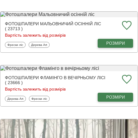
ФОТОШПАЛЕРИ МАЛЬОВНИЧИЙ ОСІННІЙ ЛІС
( 23713 )
Вартість залежить від розмірів
РОЗМІРИ
Фотошпалери
Фотошпалери
Фрески ліс
Дерева Art
ФОТОШПАЛЕРИ ФЛАМІНГО В ВЕЧІРНЬОМУ ЛІСІ
( 23666 )
Вартість залежить від розмірів
РОЗМІРИ
Фотошпалери
Фотошпалери
Дерева Art
Фрески ліс