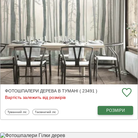
ФОТОШПАЛЕРИ ДЕРЕВА В ТУМАНІ ( 23491 )
Вартість залежить від розмірів
РОЗМІРИ
Фотошпалери
Фотошпалери
Туманний ліс
Таємничий ліс