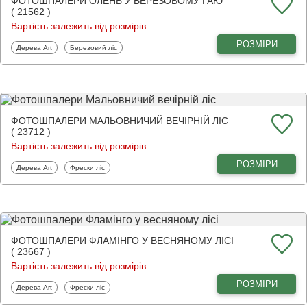
ФОТОШПАЛЕРИ ОЛЕНЬ У БЕРЕЗОВОМУ ГАЮ
( 21562 )
Вартість залежить від розмірів
РОЗМІРИ
Фотошпалери
Фотошпалери
Дерева Art
Березовий ліс
ФОТОШПАЛЕРИ МАЛЬОВНИЧИЙ ВЕЧІРНІЙ ЛІС
( 23712 )
Вартість залежить від розмірів
РОЗМІРИ
Фотошпалери
Фотошпалери
Дерева Art
Фрески ліс
ФОТОШПАЛЕРИ ФЛАМІНГО У ВЕСНЯНОМУ ЛІСІ
( 23667 )
Вартість залежить від розмірів
РОЗМІРИ
Фотошпалери
Фотошпалери
Дерева Art
Фрески ліс