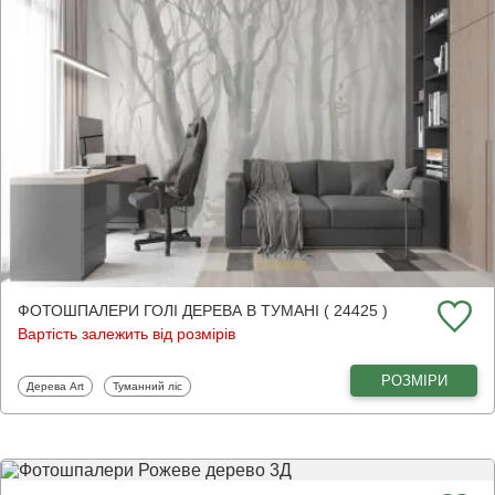
ФОТОШПАЛЕРИ ГОЛІ ДЕРЕВА В ТУМАНІ ( 24425 )
Вартість залежить від розмірів
РОЗМІРИ
Фотошпалери
Фотошпалери
Дерева Art
Туманний ліс