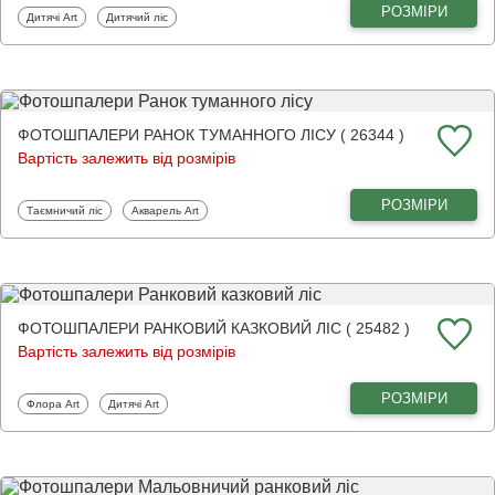
РОЗМІРИ
Фотошпалери
Фотошпалери
Дитячі Art
Дитячий ліс
ФОТОШПАЛЕРИ РАНОК ТУМАННОГО ЛІСУ ( 26344 )
Вартість залежить від розмірів
РОЗМІРИ
Фотошпалери
Фотошпалери
Таємничий ліс
Акварель Art
ФОТОШПАЛЕРИ РАНКОВИЙ КАЗКОВИЙ ЛІС ( 25482 )
Вартість залежить від розмірів
РОЗМІРИ
Фотошпалери
Фотошпалери
Флора Art
Дитячі Art