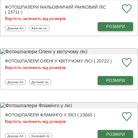
ФОТОШПАЛЕРИ МАЛЬОВНИЧИЙ РАНКОВИЙ ЛІС
( 23711 )
Вартість залежить від розмірів
РОЗМІРИ
Фотошпалери
Фотошпалери
Дерева Art
Фрески ліс
ФОТОШПАЛЕРИ ОЛЕНІ У КВІТУЧОМУ ЛІСІ ( 20722 )
Вартість залежить від розмірів
РОЗМІРИ
Фотошпалери
Фотошпалери
Дерева Art
Дитячий ліс
ФОТОШПАЛЕРИ ФЛАМІНГО У ЛІСІ ( 23665 )
Вартість залежить від розмірів
РОЗМІРИ
Фотошпалери
Фотошпалери
Дерева Art
Казковий ліс