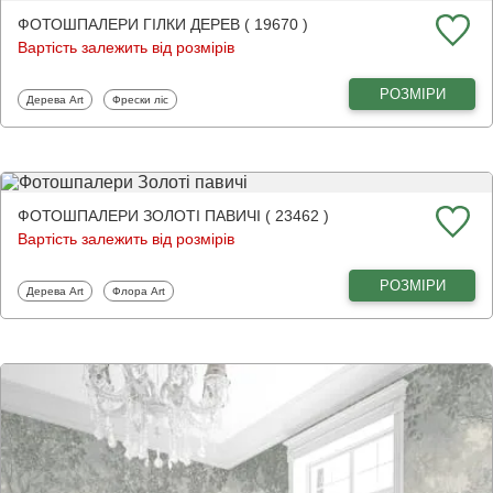
ФОТОШПАЛЕРИ ГІЛКИ ДЕРЕВ ( 19670 )
Вартість залежить від розмірів
РОЗМІРИ
Фотошпалери
Фотошпалери
Дерева Art
Фрески ліс
ФОТОШПАЛЕРИ ЗОЛОТІ ПАВИЧІ ( 23462 )
Вартість залежить від розмірів
РОЗМІРИ
Фотошпалери
Фотошпалери
Дерева Art
Флора Art