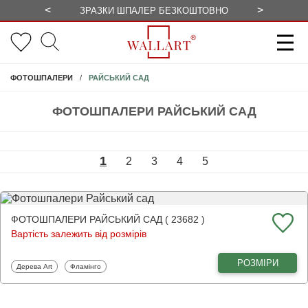
<
>
ЗРАЗКИ ШПАЛЕР БЕЗКОШТОВНО
СЕЗОННІ 
РАЙСЬКИЙ САД
ФОТОШПАЛЕРИ
ФОТОШПАЛЕРИ РАЙСЬКИЙ САД
1
2
3
4
5
ФОТОШПАЛЕРИ РАЙСЬКИЙ САД ( 23682 )
Вартість залежить від розмірів
РОЗМІРИ
Фотошпалери
Фотошпалери
Дерева Art
Фламінго