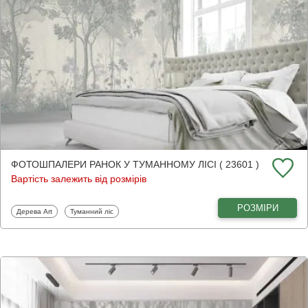
ФОТОШПАЛЕРИ РАНОК У ТУМАННОМУ ЛІСІ ( 23601 )
Вартість залежить від розмірів
РОЗМІРИ
Фотошпалери
Фотошпалери
Дерева Art
Туманний ліс