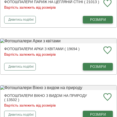
ФОТОШПАЛЕРИ ПАРИЖ НА ЦЕГЛЯНІЙ СТІНІ ( 21013 )
Вартість залежить від розмірів
фотошпалери
Париж на цегляній стіні
РОЗМІРИ
Дивитись
подібні
ФОТОШПАЛЕРИ АРКИ З КВІТАМИ ( 19694 )
Вартість залежить від розмірів
фотошпалери
Арки з квітами
РОЗМІРИ
Дивитись
подібні
ФОТОШПАЛЕРИ ВІКНО З ВИДОМ НА ПРИРОДУ
( 13502 )
Вартість залежить від розмірів
фотошпалери
Вікно з видом на природу
РОЗМІРИ
Дивитись
подібні