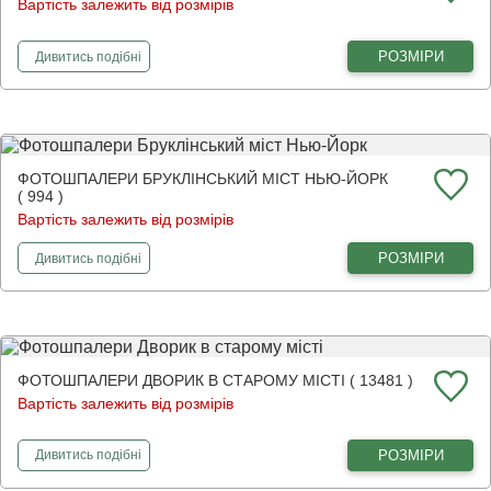
Вартість залежить від розмірів
фотошпалери
Квіткова вуличка
РОЗМІРИ
Дивитись
подібні
ФОТОШПАЛЕРИ БРУКЛІНСЬКИЙ МІСТ НЬЮ-ЙОРК
( 994 )
Вартість залежить від розмірів
фотошпалери
Бруклінський міст Нью-Йорк
РОЗМІРИ
Дивитись
подібні
ФОТОШПАЛЕРИ ДВОРИК В СТАРОМУ МІСТІ ( 13481 )
Вартість залежить від розмірів
фотошпалери
Дворик в старому місті
РОЗМІРИ
Дивитись
подібні