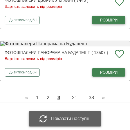
ФОТОШПАЛЕРИ ДВОРИК У МІЛАНІ ( 7443 )
Вартість залежить від розмірів
фотошпалери
Дворик у Мілані
РОЗМІРИ
Дивитись
подібні
ФОТОШПАЛЕРИ ПАНОРАМА НА БУДАПЕШТ ( 13507 )
Вартість залежить від розмірів
фотошпалери
Панорама на Будапешт
РОЗМІРИ
Дивитись
подібні
3
«
1
2
...
21
...
38
»
Показати наступні