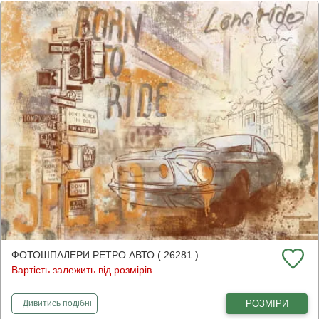
ФОТОШПАЛЕРИ РЕТРО АВТО ( 26281 )
Вартість залежить від розмірів
фотошпалери
Ретро авто
РОЗМІРИ
Дивитись
подібні