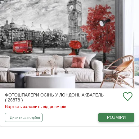
ФОТОШПАЛЕРИ ОСІНЬ У ЛОНДОНІ, АКВАРЕЛЬ
( 26878 )
Вартість залежить від розмірів
фотошпалери
Осінь у Лондоні, акварель
РОЗМІРИ
Дивитись
подібні