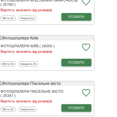
ФОТОШПАЛЕРИ КРЕСЛЕННЯ ХМАРОЧОСІВ
( 25760 )
Вартість залежить від розмірів
РОЗМІРИ
Фотошпалери
Фотошпалери
Міста Art
Хмарочоси
ФОТОШПАЛЕРИ КИЇВ ( 26056 )
Вартість залежить від розмірів
РОЗМІРИ
Фотошпалери
Фотошпалери
Міста Art
Акварель Art
ФОТОШПАЛЕРИ ПІКСЕЛЬНЕ МІСТО
( 25347 )
Вартість залежить від розмірів
РОЗМІРИ
Фотошпалери
Фотошпалери
Міста Art
Хмарочоси