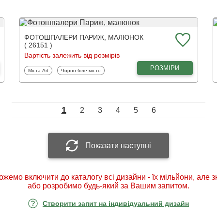
ФОТОШПАЛЕРИ ПАРИЖ, МАЛЮНОК
( 26151 )
Вартість залежить від розмірів
РОЗМІРИ
Фотошпалери
Фотошпалери
Міста Art
Чорно-біле місто
1
2
3
4
5
6
Показати наступні
ожемо включити до каталогу всі дизайни - їх мільйони, але 
або розробимо будь-який за Вашим запитом.
Створити запит на індивідуальний дизайн