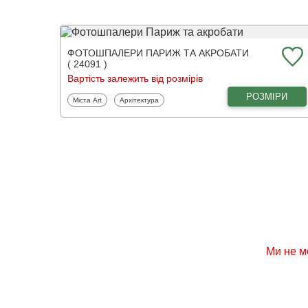
ФОТОШПАЛЕРИ ПАРИЖ ТА АКРОБАТИ
( 24091 )
Вартість залежить від розмірів
РОЗМІРИ
Фотошпалери
Фотошпалери
Міста Art
Архітектура
Ми не м