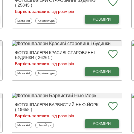
ФОТОШПАЛЕРИ СТАРОВИННІ БУДИНКИ
( 25845 )
Вартість залежить від розмірів
РОЗМІРИ
Фотошпалери
Фотошпалери
Міста Art
Архітектура
ФОТОШПАЛЕРИ КРАСИВІ СТАРОВИННІ
БУДИНКИ ( 26261 )
Вартість залежить від розмірів
РОЗМІРИ
Фотошпалери
Фотошпалери
Міста Art
Архітектура
ФОТОШПАЛЕРИ БАРВИСТИЙ НЬЮ-ЙОРК
( 19658 )
Вартість залежить від розмірів
РОЗМІРИ
Фотошпалери
Фотошпалери
Міста Art
Нью-Йорк