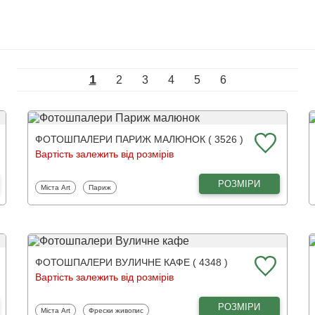
1
2
3
4
5
6
ФОТОШПАЛЕРИ ПАРИЖ МАЛЮНОК ( 3526 )
Вартість залежить від розмірів
РОЗМІРИ
Фотошпалери
Фотошпалери
Міста Art
Париж
ФОТОШПАЛЕРИ ВУЛИЧНЕ КАФЕ ( 4348 )
Вартість залежить від розмірів
РОЗМІРИ
Фотошпалери
Фотошпалери
Міста Art
Фрески живопис