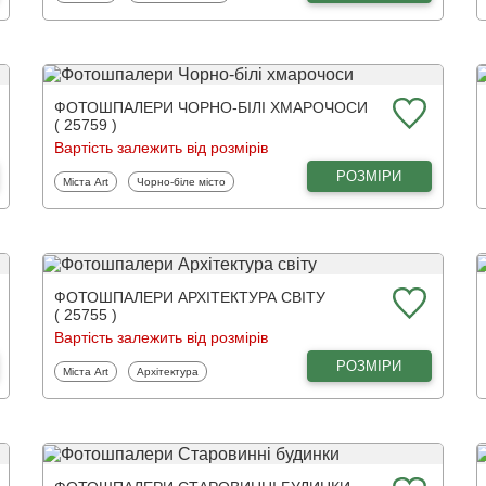
ФОТОШПАЛЕРИ ЧОРНО-БІЛІ ХМАРОЧОСИ
( 25759 )
Вартість залежить від розмірів
РОЗМІРИ
Фотошпалери
Фотошпалери
Міста Art
Чорно-біле місто
ФОТОШПАЛЕРИ АРХІТЕКТУРА СВІТУ
( 25755 )
Вартість залежить від розмірів
РОЗМІРИ
Фотошпалери
Фотошпалери
Міста Art
Архітектура