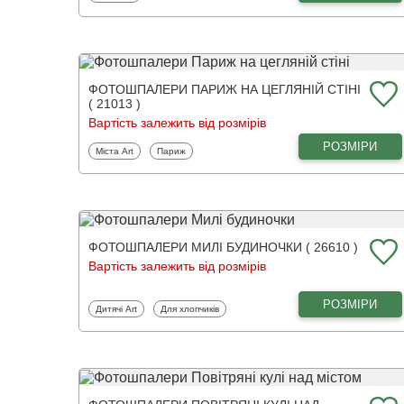
ФОТОШПАЛЕРИ ПАРИЖ НА ЦЕГЛЯНІЙ СТІНІ
( 21013 )
Вартість залежить від розмірів
РОЗМІРИ
Фотошпалери
Фотошпалери
Міста Art
Париж
ФОТОШПАЛЕРИ МИЛІ БУДИНОЧКИ ( 26610 )
Вартість залежить від розмірів
РОЗМІРИ
Фотошпалери
Фотошпалери
Дитячі Art
Для хлопчиків