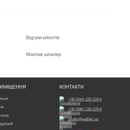
Відгуки клієнтів
Монтаж шпалер
ИМІЩЕННЯ
КОНТАКТИ
льня
+38 (044) 229-229-0
ня
+38 (096) 229-229-0
альня
studio@wallart.ua
едпокій