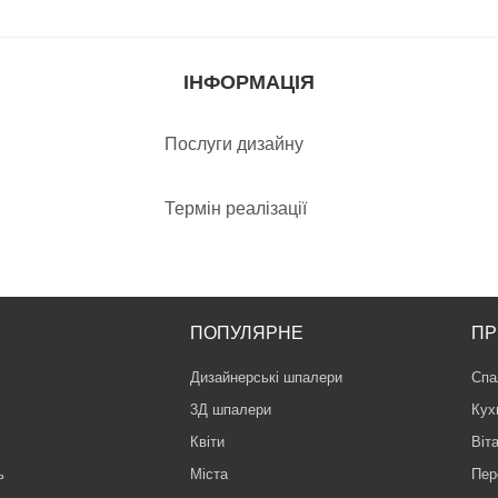
ІНФОРМАЦІЯ
Послуги дизайну
Термін реалізації
ПОПУЛЯРНЕ
ПР
Дизайнерські шпалери
Спа
3Д шпалери
Кух
Квіти
Віт
ь
Міста
Пер