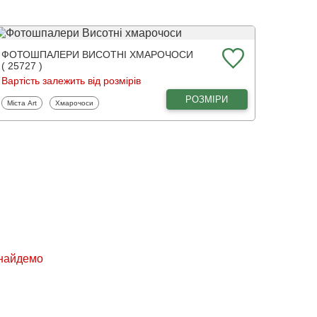
ФОТОШПАЛЕРИ ВИСОТНІ ХМАРОЧОСИ
( 25727 )
Вартість залежить від розмірів
РОЗМІРИ
Фотошпалери
Фотошпалери
Міста Art
Хмарочоси
знайдемо