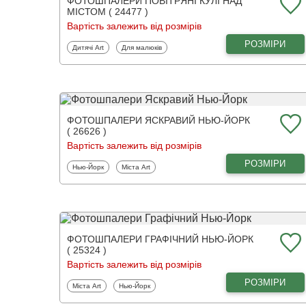
ФОТОШПАЛЕРИ ПОВІТРЯНІ КУЛІ НАД
МІСТОМ ( 24477 )
Вартість залежить від розмірів
РОЗМІРИ
Фотошпалери
Фотошпалери
Дитячі Art
Для малюків
ФОТОШПАЛЕРИ ЯСКРАВИЙ НЬЮ-ЙОРК
( 26626 )
Вартість залежить від розмірів
РОЗМІРИ
Фотошпалери
Фотошпалери
Нью-Йорк
Міста Art
ФОТОШПАЛЕРИ ГРАФІЧНИЙ НЬЮ-ЙОРК
( 25324 )
Вартість залежить від розмірів
РОЗМІРИ
Фотошпалери
Фотошпалери
Міста Art
Нью-Йорк