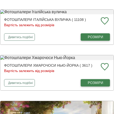
ФОТОШПАЛЕРИ ІТАЛІЙСЬКА ВУЛИЧКА ( 11108 )
Вартість залежить від розмірів
фотошпалери
Італійська вуличка
РОЗМІРИ
Дивитись
подібні
ФОТОШПАЛЕРИ ХМАРОЧОСИ НЬЮ-ЙОРКА ( 3617 )
Вартість залежить від розмірів
фотошпалери
Хмарочоси Нью-Йорка
РОЗМІРИ
Дивитись
подібні