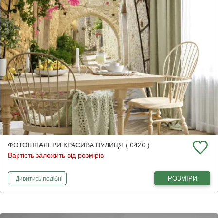
ФОТОШПАЛЕРИ КРАСИВА ВУЛИЦЯ ( 6426 )
Вартість залежить від розмірів
фотошпалери
Красива вулиця
РОЗМІРИ
Дивитись
подібні