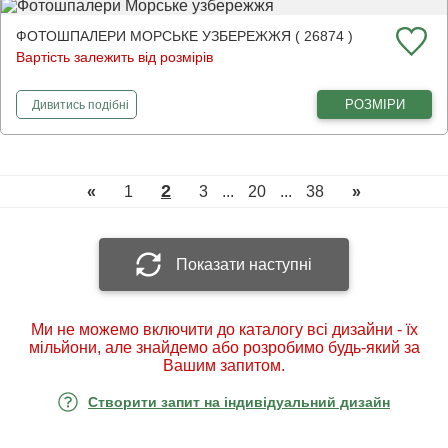
ФОТОШПАЛЕРИ МОРСЬКЕ УЗБЕРЕЖЖЯ ( 26874 )
Вартість залежить від розмірів
фотошпалери
Морське узбережжя
РОЗМІРИ
Дивитись
подібні
2
«
1
3
...
20
...
38
»
Показати наступні
Ми не можемо включити до каталогу всі дизайни - їх
мільйони, але знайдемо або розробимо будь-який за
Вашим запитом.
Створити запит на індивідуальний дизайн