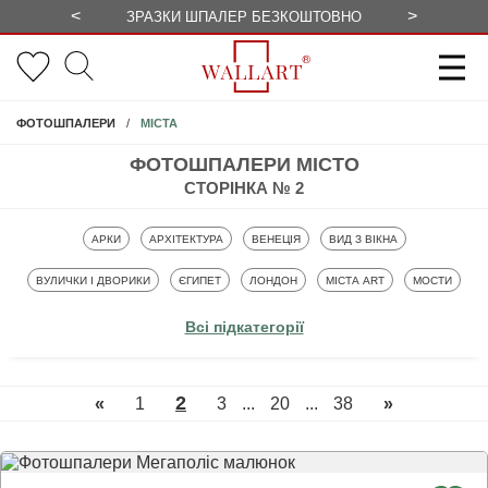
<
>
ЗРАЗКИ ШПАЛЕР БЕЗКОШТОВНО
СЕЗОННІ 
МІСТА
ФОТОШПАЛЕРИ
ФОТОШПАЛЕРИ МІСТО
СТОРІНКА № 2
ФОТОШПАЛЕРИ
ФОТОШПАЛЕРИ
ФОТОШПАЛЕРИ
ФОТОШПАЛЕРИ
АРКИ
АРХІТЕКТУРА
ВЕНЕЦІЯ
ВИД З ВІКНА
ФОТОШПАЛЕРИ
ФОТОШПАЛЕРИ
ФОТОШПАЛЕРИ
ФОТОШПАЛЕРИ
ФОТОШПАЛЕ
ВУЛИЧКИ І ДВОРИКИ
ЄГИПЕТ
ЛОНДОН
МІСТА ART
МОСТИ
ФОТОШПАЛЕРИ
ФОТОШПАЛЕРИ
ФОТОШПАЛЕРИ
ФОТОШПАЛЕРИ
НІЧНЕ МІСТО
НЬЮ-ЙОРК
ПАРИЖ
СТАРЕ МІСТО
Всі підкатегорії
ФОТОШПАЛЕРИ
ФОТОШПАЛЕРИ
ФОТОШПАЛЕРИ
ТЕРАСИ І БАЛКОНИ
ФРЕСКИ МІСТО
ХМАРОЧОСИ
2
«
1
3
...
20
...
38
»
ФОТОШПАЛЕРИ
ЧОРНО-БІЛЕ МІСТО