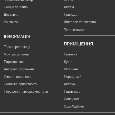
Пошук по сайту
Дитячі
Доставка
Природа
Контакти
Шпалери та патерни
Хіти продажу
ІНФОРМАЦІЯ
ПРИМІЩЕННЯ
Термін реалізації
Монтаж шпалер
Спальня
Партнерство
Кухня
Авторам зображень
Вітальня
Умови повернення
Передпокій
Політика приватності
Дитяча
Порушення авторських прав
Підліткова
Санвузол
Офіс/Кабінет