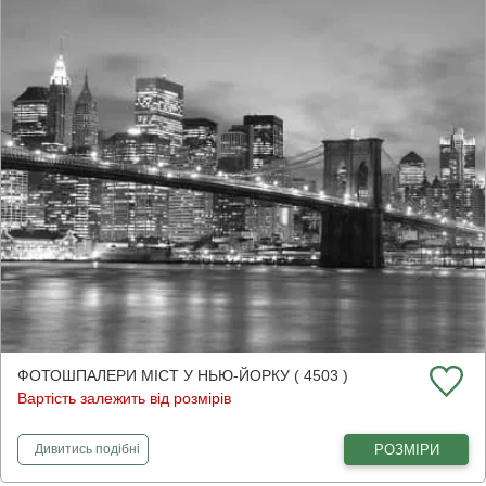
ФОТОШПАЛЕРИ МІСТ У НЬЮ-ЙОРКУ ( 4503 )
Вартість залежить від розмірів
фотошпалери
Міст у Нью-Йорку
РОЗМІРИ
Дивитись
подібні