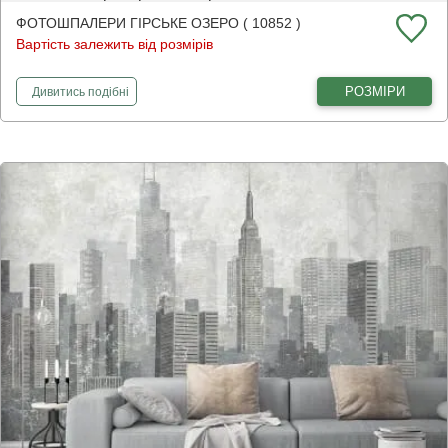
ФОТОШПАЛЕРИ ГІРСЬКЕ ОЗЕРО ( 10852 )
Вартість залежить від розмірів
фотошпалери
Гірське озеро
РОЗМІРИ
Дивитись
подібні