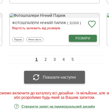
ФОТОШПАЛЕРИ НІЧНИЙ ПАРИЖ ( 11310 )
Вартість залежить від розмірів
РОЗМІРИ
Фотошпалери
Фотошпалери
Париж
Нічне місто
1
2
3
4
5
Показати наступні
ожемо включити до каталогу всі дизайни - їх мільйони, але 
або розробимо будь-який за Вашим запитом.
Створити запит на індивідуальний дизайн