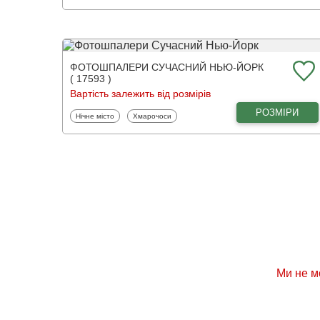
ФОТОШПАЛЕРИ СУЧАСНИЙ НЬЮ-ЙОРК
( 17593 )
Вартість залежить від розмірів
РОЗМІРИ
Фотошпалери
Фотошпалери
Нічне місто
Хмарочоси
Ми не м