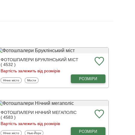
ФОТОШПАЛЕРИ БРУКЛІНСЬКИЙ МІСТ
( 4532 )
Вартість залежить від розмірів
РОЗМІРИ
Фотошпалери
Фотошпалери
Нічне місто
Мости
ФОТОШПАЛЕРИ НІЧНИЙ МЕГАПОЛІС
( 4583 )
Вартість залежить від розмірів
РОЗМІРИ
Фотошпалери
Фотошпалери
Нічне місто
Нью-Йорк