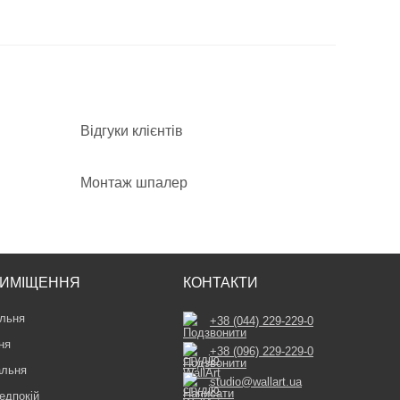
Відгуки клієнтів
Монтаж шпалер
ИМІЩЕННЯ
КОНТАКТИ
льня
+38 (044) 229-229-0
ня
+38 (096) 229-229-0
альня
studio@wallart.ua
едпокій