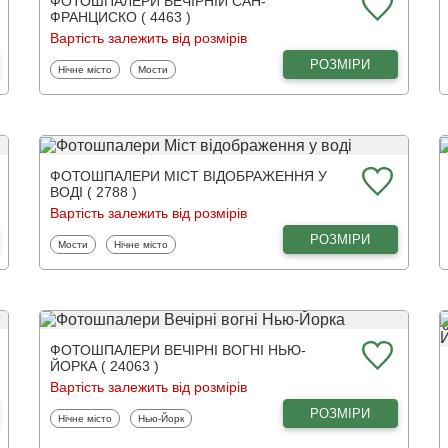
ФОТОШПАЛЕРИ ВЕЧІРНІЙ САН-
ФРАНЦИСКО ( 4463 )
Вартість залежить від розмірів
РОЗМІРИ
Фотошпалери
Фотошпалери
Нічне місто
Мости
ФОТОШПАЛЕРИ МІСТ ВІДОБРАЖЕННЯ У
ВОДІ ( 2788 )
Вартість залежить від розмірів
РОЗМІРИ
Фотошпалери
Фотошпалери
Мости
Нічне місто
ФОТОШПАЛЕРИ ВЕЧІРНІ ВОГНІ НЬЮ-
ЙОРКА ( 24063 )
Вартість залежить від розмірів
РОЗМІРИ
Фотошпалери
Фотошпалери
Нічне місто
Нью-Йорк