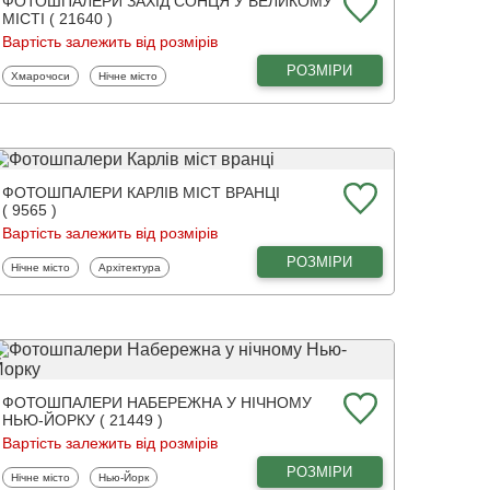
ФОТОШПАЛЕРИ ЗАХІД СОНЦЯ У ВЕЛИКОМУ
МІСТІ ( 21640 )
Вартість залежить від розмірів
РОЗМІРИ
Фотошпалери
Фотошпалери
Хмарочоси
Нічне місто
ФОТОШПАЛЕРИ КАРЛІВ МІСТ ВРАНЦІ
( 9565 )
Вартість залежить від розмірів
РОЗМІРИ
Фотошпалери
Фотошпалери
Нічне місто
Архітектура
ФОТОШПАЛЕРИ НАБЕРЕЖНА У НІЧНОМУ
НЬЮ-ЙОРКУ ( 21449 )
Вартість залежить від розмірів
РОЗМІРИ
Фотошпалери
Фотошпалери
Нічне місто
Нью-Йорк