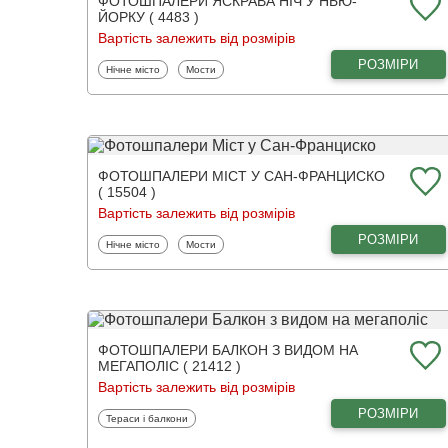
ФОТОШПАЛЕРИ ЯСКРАВА НІЧ У НЬЮ-
ЙОРКУ ( 4483 )
Вартість залежить від розмірів
РОЗМІРИ
Фотошпалери
Фотошпалери
Нічне місто
Мости
ФОТОШПАЛЕРИ МІСТ У САН-ФРАНЦИСКО
( 15504 )
Вартість залежить від розмірів
РОЗМІРИ
Фотошпалери
Фотошпалери
Нічне місто
Мости
ФОТОШПАЛЕРИ БАЛКОН З ВИДОМ НА
МЕГАПОЛІС ( 21412 )
Вартість залежить від розмірів
РОЗМІРИ
Фотошпалери
Тераси і балкони