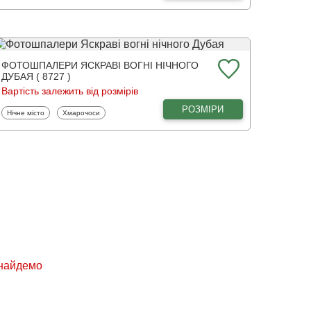
ФОТОШПАЛЕРИ ЯСКРАВІ ВОГНІ НІЧНОГО
ДУБАЯ ( 8727 )
Вартість залежить від розмірів
РОЗМІРИ
Фотошпалери
Фотошпалери
Нічне місто
Хмарочоси
знайдемо