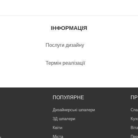
ІНФОРМАЦІЯ
Послуги дизайну
Термін реалізації
ПОПУЛЯРНЕ
ПР
Дизайнерські шпалери
Спа
3Д шпалери
Кух
Квіти
Віт
ь
Міста
Пер