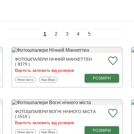
1
2
3
4
5
ФОТОШПАЛЕРИ НІЧНИЙ МАНХЕТТЕН
( 8379 )
Вартість залежить від розмірів
РОЗМІРИ
Фотошпалери
Фотошпалери
Нічне місто
Нью-Йорк
ФОТОШПАЛЕРИ ВОГНІ НІЧНОГО МІСТА
( 1518 )
Вартість залежить від розмірів
РОЗМІРИ
Фотошпалери
Фотошпалери
Нічне місто
Нью-Йорк