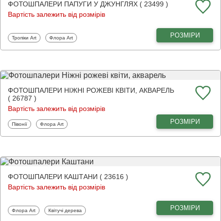
ФОТОШПАЛЕРИ ПАПУГИ У ДЖУНГЛЯХ ( 23499 )
Вартість залежить від розмірів
РОЗМІРИ
Фотошпалери
Фотошпалери
Тропіки Art
Флора Art
ФОТОШПАЛЕРИ НІЖНІ РОЖЕВІ КВІТИ, АКВАРЕЛЬ
( 26787 )
Вартість залежить від розмірів
РОЗМІРИ
Фотошпалери
Фотошпалери
Півонії
Флора Art
ФОТОШПАЛЕРИ КАШТАНИ ( 23616 )
Вартість залежить від розмірів
РОЗМІРИ
Фотошпалери
Фотошпалери
Флора Art
Квітучі дерева