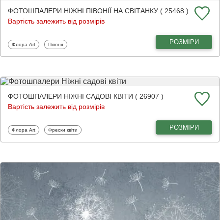
ФОТОШПАЛЕРИ НІЖНІ ПІВОНІЇ НА СВІТАНКУ ( 25468 )
Вартість залежить від розмірів
РОЗМІРИ
Фотошпалери
Фотошпалери
Флора Art
Півонії
ФОТОШПАЛЕРИ НІЖНІ САДОВІ КВІТИ ( 26907 )
Вартість залежить від розмірів
РОЗМІРИ
Фотошпалери
Фотошпалери
Флора Art
Фрески квіти