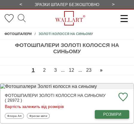
<
>
ЗРАЗКИ ШПАЛЕР БЕЗКОШТОВНО
СЕЗОННІ 
ЗОЛОТІ КОЛОССЯ НА СИНЬОМУ
ФОТОШПАЛЕРИ
ФОТОШПАЛЕРИ ЗОЛОТІ КОЛОССЯ НА
СИНЬОМУ
1
2
3
...
12
...
23
»
ФОТОШПАЛЕРИ ЗОЛОТІ КОЛОССЯ НА СИНЬОМУ
( 26972 )
Вартість залежить від розмірів
РОЗМІРИ
Фотошпалери
Фотошпалери
Флора Art
Фрески квіти