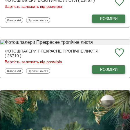
ФОТОШПАЛЕРИ ЕКЗОТИЧНЕ ЛИСТЯ ( 23467 )
Вартість залежить від розмірів
РОЗМІРИ
Фотошпалери
Фотошпалери
Флора Art
Тропічні листя
ФОТОШПАЛЕРИ ПРЕКРАСНЕ ТРОПІЧНЕ ЛИСТЯ
( 26710 )
Вартість залежить від розмірів
РОЗМІРИ
Фотошпалери
Фотошпалери
Флора Art
Тропічні листя