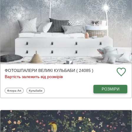
ФОТОШПАЛЕРИ ВЕЛИКІ КУЛЬБАБИ ( 24085 )
Вартість залежить від розмірів
РОЗМІРИ
Фотошпалери
Фотошпалери
Флора Art
Кульбаби