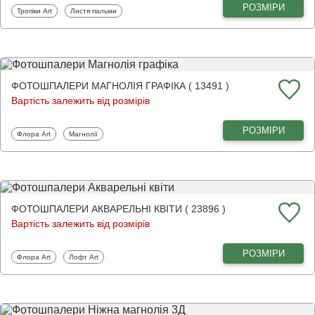
РОЗМІРИ
Фотошпалери
Фотошпалери
Тропіки Art
Листя пальми
ФОТОШПАЛЕРИ МАГНОЛІЯ ГРАФІКА ( 13491 )
Вартість залежить від розмірів
РОЗМІРИ
Фотошпалери
Фотошпалери
Флора Art
Магнолії
ФОТОШПАЛЕРИ АКВАРЕЛЬНІ КВІТИ ( 23896 )
Вартість залежить від розмірів
РОЗМІРИ
Фотошпалери
Фотошпалери
Флора Art
Лофт Art