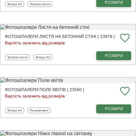
РОЗМІРИ
Фотошпалери
Фотошпалери
Флора Art
Тропічні листя
ФОТОШПАЛЕРИ ЛИСТЯ НА БЕТОННІЙ СТІНІ ( 23978 )
Вартість залежить від розмірів
РОЗМІРИ
Фотошпалери
Фотошпалери
Тропічні листя
Флора Art
ФОТОШПАЛЕРИ ПОЛЕ КВІТІВ ( 23560 )
Вартість залежить від розмірів
РОЗМІРИ
Фотошпалери
Фотошпалери
Флора Art
Польові квіти