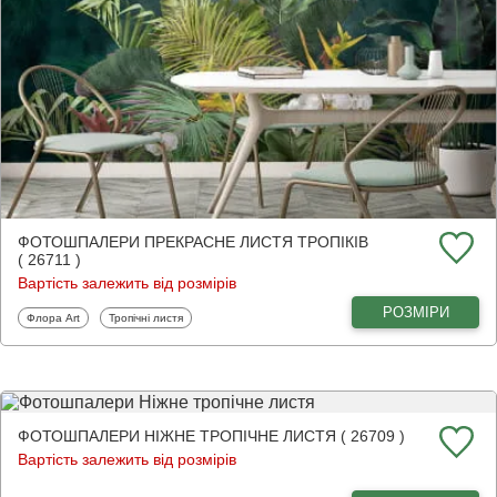
ФОТОШПАЛЕРИ ПРЕКРАСНЕ ЛИСТЯ ТРОПІКІВ
( 26711 )
Вартість залежить від розмірів
РОЗМІРИ
Фотошпалери
Фотошпалери
Флора Art
Тропічні листя
ФОТОШПАЛЕРИ НІЖНЕ ТРОПІЧНЕ ЛИСТЯ ( 26709 )
Вартість залежить від розмірів