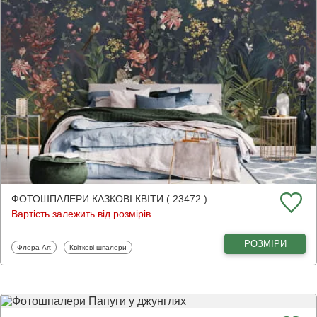
ФОТОШПАЛЕРИ КАЗКОВІ КВІТИ ( 23472 )
Вартість залежить від розмірів
РОЗМІРИ
Фотошпалери
Фотошпалери
Флора Art
Квіткові шпалери