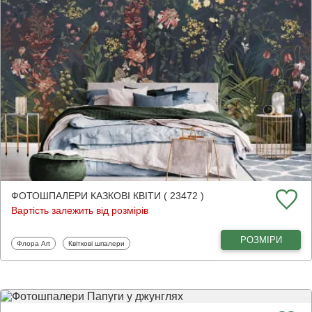
ФОТОШПАЛЕРИ КАЗКОВІ КВІТИ ( 23472 )
Вартість залежить від розмірів
РОЗМІРИ
Фотошпалери
Фотошпалери
Флора Art
Квіткові шпалери