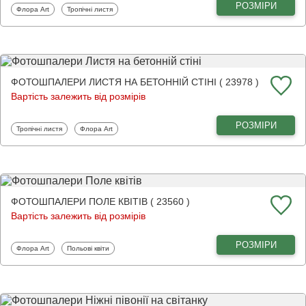
РОЗМІРИ
Фотошпалери
Фотошпалери
Флора Art
Тропічні листя
ФОТОШПАЛЕРИ ЛИСТЯ НА БЕТОННІЙ СТІНІ ( 23978 )
Вартість залежить від розмірів
РОЗМІРИ
Фотошпалери
Фотошпалери
Тропічні листя
Флора Art
ФОТОШПАЛЕРИ ПОЛЕ КВІТІВ ( 23560 )
Вартість залежить від розмірів
РОЗМІРИ
Фотошпалери
Фотошпалери
Флора Art
Польові квіти