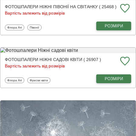
ФОТОШПАЛЕРИ НІЖНІ ПІВОНІЇ НА СВІТАНКУ ( 25468 )
Вартість залежить від розмірів
РОЗМІРИ
Фотошпалери
Фотошпалери
Флора Art
Півонії
ФОТОШПАЛЕРИ НІЖНІ САДОВІ КВІТИ ( 26907 )
Вартість залежить від розмірів
РОЗМІРИ
Фотошпалери
Фотошпалери
Флора Art
Фрески квіти