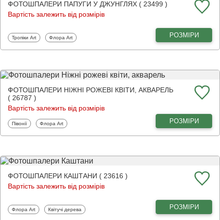
ФОТОШПАЛЕРИ ПАПУГИ У ДЖУНГЛЯХ ( 23499 )
Вартість залежить від розмірів
РОЗМІРИ
Фотошпалери
Фотошпалери
Тропіки Art
Флора Art
ФОТОШПАЛЕРИ НІЖНІ РОЖЕВІ КВІТИ, АКВАРЕЛЬ
( 26787 )
Вартість залежить від розмірів
РОЗМІРИ
Фотошпалери
Фотошпалери
Півонії
Флора Art
ФОТОШПАЛЕРИ КАШТАНИ ( 23616 )
Вартість залежить від розмірів
РОЗМІРИ
Фотошпалери
Фотошпалери
Флора Art
Квітучі дерева