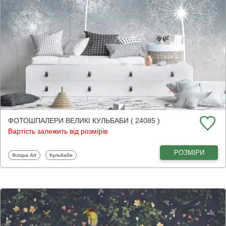
ФОТОШПАЛЕРИ ВЕЛИКІ КУЛЬБАБИ ( 24085 )
Вартість залежить від розмірів
РОЗМІРИ
Фотошпалери
Фотошпалери
Флора Art
Кульбаби