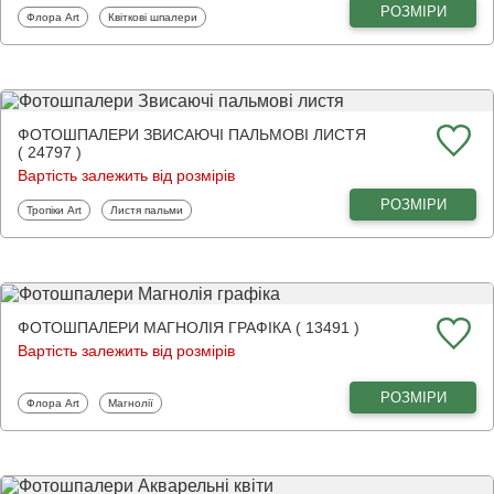
РОЗМІРИ
Фотошпалери
Фотошпалери
Флора Art
Квіткові шпалери
ФОТОШПАЛЕРИ ЗВИСАЮЧІ ПАЛЬМОВІ ЛИСТЯ
( 24797 )
Вартість залежить від розмірів
РОЗМІРИ
Фотошпалери
Фотошпалери
Тропіки Art
Листя пальми
ФОТОШПАЛЕРИ МАГНОЛІЯ ГРАФІКА ( 13491 )
Вартість залежить від розмірів
РОЗМІРИ
Фотошпалери
Фотошпалери
Флора Art
Магнолії