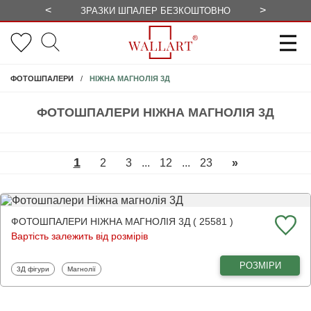
<
>
ЗРАЗКИ ШПАЛЕР БЕЗКОШТОВНО
СЕЗОННІ 
НІЖНА МАГНОЛІЯ 3Д
ФОТОШПАЛЕРИ
ФОТОШПАЛЕРИ НІЖНА МАГНОЛІЯ 3Д
1
2
3
...
12
...
23
»
ФОТОШПАЛЕРИ НІЖНА МАГНОЛІЯ 3Д ( 25581 )
Вартість залежить від розмірів
РОЗМІРИ
Фотошпалери
Фотошпалери
3Д фігури
Магнолії