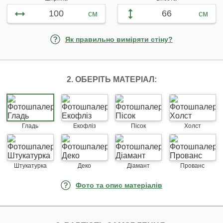
см
см
Як правильно виміряти стіну?
2. ОБЕРІТЬ МАТЕРІАЛ:
Гладь
Екофліз
Пісок
Холст
Штукатурка
Деко
Діамант
Прованс
Фото та опис матеріалів