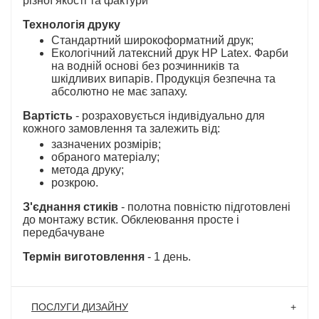
різної якості та фактури
Технологія друку
Стандартний широкоформатний друк;
Екологічний латексний друк HP Latex. Фарби
на водній основі без розчинників та
шкідливих випарів. Продукція безпечна та
абсолютно не має запаху.
Вартість
- розраховується індивідуально для
кожного замовлення та залежить від:
зазначених розмірів;
обраного матеріалу;
метода друку;
розкрою.
З'єднання стиків
- полотна повністю підготовлені
до монтажу встик. Обклеювання просте і
передбачуване
Термін виготовлення
- 1 день.
ПОСЛУГИ ДИЗАЙНУ