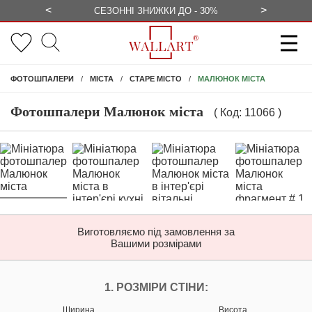
<
>
ЕЗКОШТОВНО
СЕЗОННІ ЗНИЖКИ ДО - 30%
КОНСУЛЬ
МАЛЮНОК МІСТА
ФОТОШПАЛЕРИ
МІСТА
СТАРЕ МІСТО
Фотошпалери Малюнок міста
( Код: 11066 )
Виготовляємо під замовлення за
Вашими розмірами
НАЛАШТУЙТЕ ФОТ
1. РОЗМІРИ СТІНИ:
Ширина
Висота