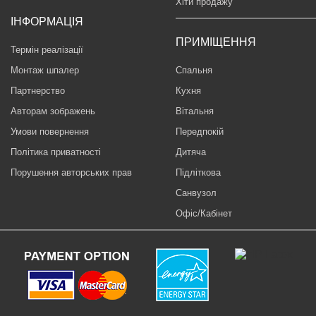
Хіти продажу
ІНФОРМАЦІЯ
ПРИМІЩЕННЯ
Термін реалізації
Монтаж шпалер
Спальня
Партнерство
Кухня
Авторам зображень
Вітальня
Умови повернення
Передпокій
Політика приватності
Дитяча
Порушення авторських прав
Підліткова
Санвузол
Офіс/Кабінет