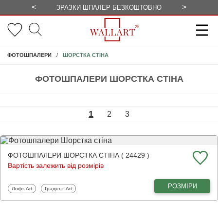
<
>
ЗРАЗКИ ШПАЛЕР БЕЗКОШТОВНО
СЕЗОННІ 
ШОРСТКА СТІНА
ФОТОШПАЛЕРИ
ФОТОШПАЛЕРИ ШОРСТКА СТІНА
1
2
3
ФОТОШПАЛЕРИ ШОРСТКА СТІНА ( 24429 )
Вартість залежить від розмірів
РОЗМІРИ
Фотошпалери
Фотошпалери
Лофт Art
Градієнт Art