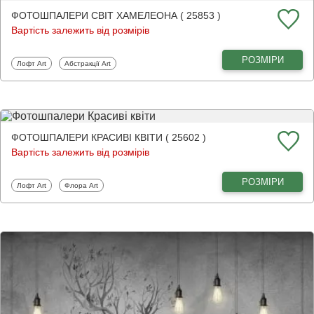
ФОТОШПАЛЕРИ СВІТ ХАМЕЛЕОНА ( 25853 )
Вартість залежить від розмірів
РОЗМІРИ
Фотошпалери
Фотошпалери
Лофт Art
Абстракції Art
ФОТОШПАЛЕРИ КРАСИВІ КВІТИ ( 25602 )
Вартість залежить від розмірів
РОЗМІРИ
Фотошпалери
Фотошпалери
Лофт Art
Флора Art