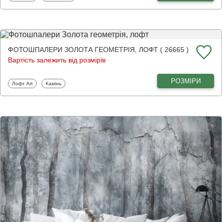
ФОТОШПАЛЕРИ ЗОЛОТА ГЕОМЕТРІЯ, ЛОФТ ( 26665 )
Вартість залежить від розмірів
РОЗМІРИ
Фотошпалери
Фотошпалери
Лофт Art
Камінь