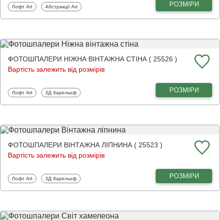
РОЗМІРИ
Фотошпалери
Фотошпалери
Лофт Art
Абстракції Art
ФОТОШПАЛЕРИ НІЖНА ВІНТАЖНА СТІНА ( 25526 )
Вартість залежить від розмірів
РОЗМІРИ
Фотошпалери
Фотошпалери
Лофт Art
3Д барельєф
ФОТОШПАЛЕРИ ВІНТАЖНА ЛІПНИНА ( 25523 )
Вартість залежить від розмірів
РОЗМІРИ
Фотошпалери
Фотошпалери
Лофт Art
3Д барельєф