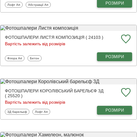
РОЗМІРИ
Фотошпалери
Фотошпалери
Лофт Art
Абстракції Art
ФОТОШПАЛЕРИ ЛИСТЯ КОМПОЗИЦІЯ ( 24103 )
Вартість залежить від розмірів
РОЗМІРИ
Фотошпалери
Фотошпалери
Флора Art
Бетон
ФОТОШПАЛЕРИ КОРОЛІВСЬКИЙ БАРЕЛЬЄФ 3Д
( 25520 )
Вартість залежить від розмірів
РОЗМІРИ
Фотошпалери
Фотошпалери
3Д барельєф
Лофт Art