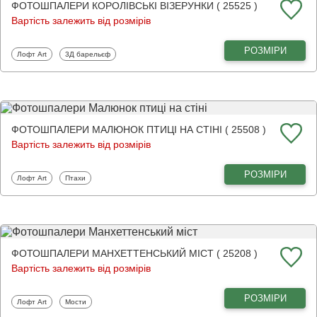
ФОТОШПАЛЕРИ КОРОЛІВСЬКІ ВІЗЕРУНКИ ( 25525 )
Вартість залежить від розмірів
РОЗМІРИ
Фотошпалери
Фотошпалери
Лофт Art
3Д барельєф
ФОТОШПАЛЕРИ МАЛЮНОК ПТИЦІ НА СТІНІ ( 25508 )
Вартість залежить від розмірів
РОЗМІРИ
Фотошпалери
Фотошпалери
Лофт Art
Птахи
ФОТОШПАЛЕРИ МАНХЕТТЕНСЬКИЙ МІСТ ( 25208 )
Вартість залежить від розмірів
РОЗМІРИ
Фотошпалери
Фотошпалери
Лофт Art
Мости