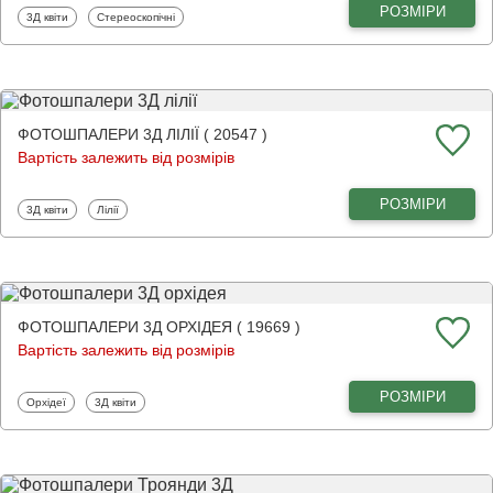
РОЗМІРИ
Фотошпалери
Фотошпалери
3Д квіти
Стереоскопічні
ФОТОШПАЛЕРИ 3Д ЛІЛІЇ ( 20547 )
Вартість залежить від розмірів
РОЗМІРИ
Фотошпалери
Фотошпалери
3Д квіти
Лілії
ФОТОШПАЛЕРИ 3Д ОРХІДЕЯ ( 19669 )
Вартість залежить від розмірів
РОЗМІРИ
Фотошпалери
Фотошпалери
Орхідеї
3Д квіти