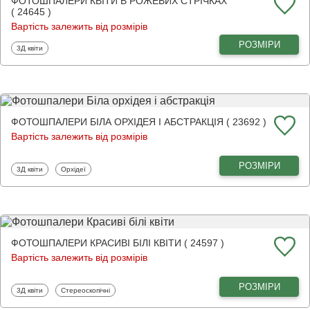
ФОТОШПАЛЕРИ КВІТИ В РОЖЕВИХ СТРІЧКАХ
( 24645 )
Вартість залежить від розмірів
РОЗМІРИ
Фотошпалери
3Д квіти
ФОТОШПАЛЕРИ БІЛА ОРХІДЕЯ І АБСТРАКЦІЯ ( 23692 )
Вартість залежить від розмірів
РОЗМІРИ
Фотошпалери
Фотошпалери
3Д квіти
Орхідеї
ФОТОШПАЛЕРИ КРАСИВІ БІЛІ КВІТИ ( 24597 )
Вартість залежить від розмірів
РОЗМІРИ
Фотошпалери
Фотошпалери
3Д квіти
Стереоскопічні