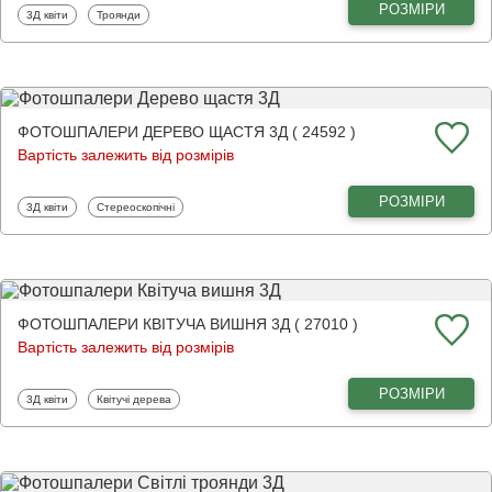
РОЗМІРИ
Фотошпалери
Фотошпалери
3Д квіти
Троянди
ФОТОШПАЛЕРИ ДЕРЕВО ЩАСТЯ 3Д ( 24592 )
Вартість залежить від розмірів
РОЗМІРИ
Фотошпалери
Фотошпалери
3Д квіти
Стереоскопічні
ФОТОШПАЛЕРИ КВІТУЧА ВИШНЯ 3Д ( 27010 )
Вартість залежить від розмірів
РОЗМІРИ
Фотошпалери
Фотошпалери
3Д квіти
Квітучі дерева