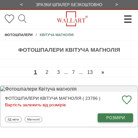
<
>
ЗРАЗКИ ШПАЛЕР БЕЗКОШТОВНО
СЕЗОННІ 
КВІТУЧА МАГНОЛІЯ
ФОТОШПАЛЕРИ
ФОТОШПАЛЕРИ КВІТУЧА МАГНОЛІЯ
1
2
3
...
7
...
13
»
ФОТОШПАЛЕРИ КВІТУЧА МАГНОЛІЯ ( 23786 )
Вартість залежить від розмірів
РОЗМІРИ
Фотошпалери
Фотошпалери
3Д квіти
Магнолії