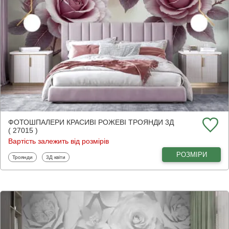
ФОТОШПАЛЕРИ КРАСИВІ РОЖЕВІ ТРОЯНДИ 3Д
( 27015 )
Вартість залежить від розмірів
РОЗМІРИ
Фотошпалери
Фотошпалери
Троянди
3Д квіти