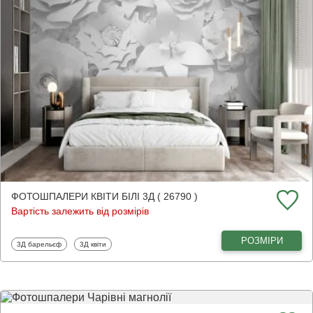
ФОТОШПАЛЕРИ КВІТИ БІЛІ 3Д ( 26790 )
Вартість залежить від розмірів
РОЗМІРИ
Фотошпалери
Фотошпалери
3Д барельєф
3Д квіти