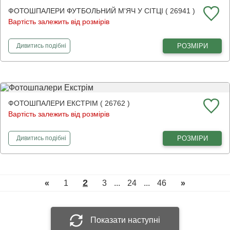
ФОТОШПАЛЕРИ ФУТБОЛЬНИЙ М'ЯЧ У СІТЦІ ( 26941 )
Вартість залежить від розмірів
фотошпалери
Футбольний м'яч у сітці
РОЗМІРИ
Дивитись
подібні
ФОТОШПАЛЕРИ ЕКСТРІМ ( 26762 )
Вартість залежить від розмірів
фотошпалери
Екстрім
РОЗМІРИ
Дивитись
подібні
2
«
1
3
...
24
...
46
»
Показати наступні