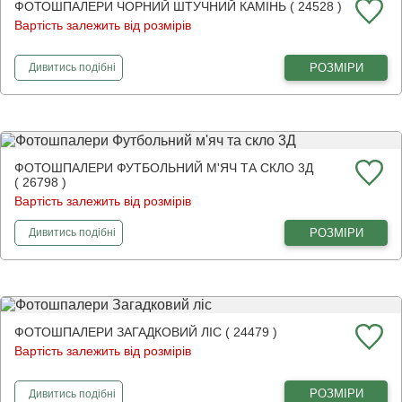
ФОТОШПАЛЕРИ ЧОРНИЙ ШТУЧНИЙ КАМІНЬ ( 24528 )
Вартість залежить від розмірів
фотошпалери
Чорний штучний камінь
РОЗМІРИ
Дивитись
подібні
ФОТОШПАЛЕРИ ФУТБОЛЬНИЙ М'ЯЧ ТА СКЛО 3Д
( 26798 )
Вартість залежить від розмірів
фотошпалери
Футбольний м'яч та скло 3Д
РОЗМІРИ
Дивитись
подібні
ФОТОШПАЛЕРИ ЗАГАДКОВИЙ ЛІС ( 24479 )
Вартість залежить від розмірів
фотошпалери
Загадковий ліс
РОЗМІРИ
Дивитись
подібні