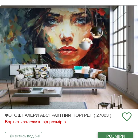
ФОТОШПАЛЕРИ АБСТРАКТНИЙ ПОРТРЕТ ( 27003 )
Вартість залежить від розмірів
фотошпалери
Абстрактний портрет
РОЗМІРИ
Дивитись
подібні