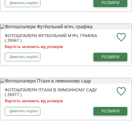
фотошпалери
Квітучі дерева та метелики
РОЗМІРИ
Дивитись
подібні
ФОТОШПАЛЕРИ ФУТБОЛЬНИЙ М'ЯЧ, ГРАФІКА
( 26947 )
Вартість залежить від розмірів
фотошпалери
Футбольний м'яч, графіка
РОЗМІРИ
Дивитись
подібні
ФОТОШПАЛЕРИ ПТАХИ В ЛИМОННОМУ САДУ
( 26977 )
Вартість залежить від розмірів
фотошпалери
Птахи в лимонному саду
РОЗМІРИ
Дивитись
подібні