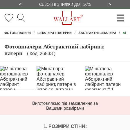
<
>
ЕЗКОШТОВНО
СЕЗОННІ ЗНИЖКИ ДО - 30%
КОНСУЛЬ
АБС
ФОТОШПАЛЕРИ
ШПАЛЕРИ І ПАТЕРНИ
АБСТРАКТНІ ШПАЛЕРИ
Фотошпалери Абстрактний лабіринт,
патерн
( Код: 26833 )
Виготовляємо під замовлення за
Вашими розмірами
НАЛАШТУЙТЕ ФОТ
1. РОЗМІРИ СТІНИ: