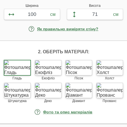
Ширина
Висота
см
см
Як правильно виміряти стіну?
2. ОБЕРІТЬ МАТЕРІАЛ:
Гладь
Екофліз
Пісок
Холст
Штукатурка
Деко
Діамант
Прованс
Фото та опис матеріалів