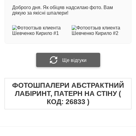
Номер замовлення
Доброго дня. Як обіцяв надсилаю фото. Вам
600 грн/кв.м
- професійний двошаровий матеріал
дякую за якісні шпалери!
з вініловим покриттям на флізеліновій основі.
Виробництво Німеччина
Ваше ім'я
При виготовленні фотошпалер методом
екологічної технології друку HP Latex: +100 грн/
кв.м.
Ваш відгук
Ще відгуки
ФОТОШПАЛЕРИ АБСТРАКТНИЙ
Прикріпити фотографію
ЛАБІРИНТ, ПАТЕРН НА СТІНУ (
КОД: 26833 )
Надіслати відгук