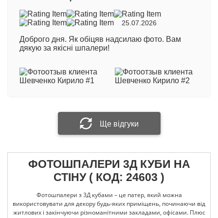
350 грн/кв.м
- професійний двошаровий матеріал
з вініловим покриттям на флізеліновій основі.
Візуалізація
25.07.2026
Виробництво Польща
Номер замовлення
Доброго дня. Як обіцяв надсилаю фото. Вам
600 грн/кв.м
- професійний двошаровий матеріал
дякую за якісні шпалери!
з вініловим покриттям на флізеліновій основі.
Виробництво Німеччина
Ваше ім'я
При виготовленні фотошпалер методом
екологічної технології друку HP Latex: +100 грн/
кв.м.
Ваш відгук
Ще відгуки
ФОТОШПАЛЕРИ 3Д КУБИ НА
Прикріпити фотографію
СТІНУ ( КОД: 24603 )
Фотошпалери з 3Д кубами – це патер, який можна
Надіслати відгук
використовувати для декору будь-яких приміщень, починаючи від
житлових і закінчуючи різноманітними закладами, офісами. Плюс