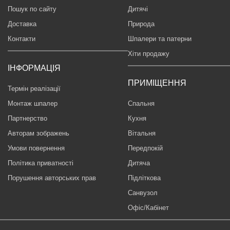
Пошук по сайту
Дитячі
Доставка
Природа
Контакти
Шпалери та патерни
Хіти продажу
ІНФОРМАЦІЯ
ПРИМІЩЕННЯ
Термін реалізації
Монтаж шпалер
Спальня
Партнерство
Кухня
Авторам зображень
Вітальня
Умови повернення
Передпокій
Політика приватності
Дитяча
Порушення авторських прав
Підліткова
Санвузол
Офіс/Кабінет