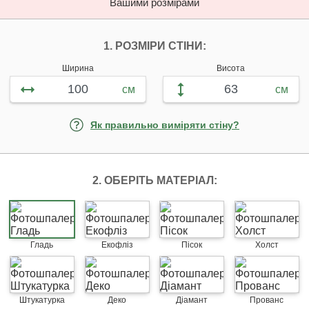
Вашими розмірами
НАЛАШТУЙТЕ ФОТ
1. РОЗМІРИ СТІНИ:
Ширина
Висота
см
см
Як правильно виміряти стіну?
2. ОБЕРІТЬ МАТЕРІАЛ:
Гладь
Екофліз
Пісок
Холст
Штукатурка
Деко
Діамант
Прованс