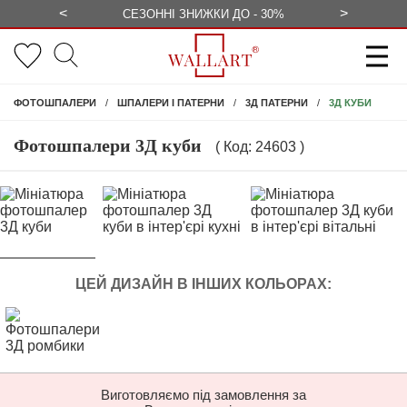
<
>
ЕЗКОШТОВНО
СЕЗОННІ ЗНИЖКИ ДО - 30%
КОНСУЛЬ
3Д КУБИ
ФОТОШПАЛЕРИ
ШПАЛЕРИ І ПАТЕРНИ
3Д ПАТЕРНИ
Фотошпалери 3Д куби
( Код: 24603 )
ЦЕЙ ДИЗАЙН В ІНШИХ КОЛЬОРАХ:
Виготовляємо під замовлення за