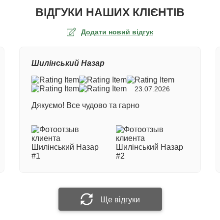
ВІДГУКИ НАШИХ КЛІЄНТІВ
Додати новий відгук
а оцінка
Шилінський Назар
ер замовлення
23.07.2026
Дякуємо! Все чудово та гарно
е ім'я
 відгук
Прикріпити фотографію
Ще відгуки
Надіслати відгук