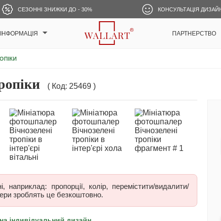
СЕЗОННІ ЗНИЖКИ ДО - 30%
КОНСУЛЬТАЦІЯ ДИЗАЙ
ІНФОРМАЦІЯ
ПАРТНЕРСТВО
РОПІКИ
ропіки
( Код: 25469 )
 наприклад: пропорції, колір, перемістити/видалити/
ери зроблять це безкоштовно.
на індивідуальний дизайн