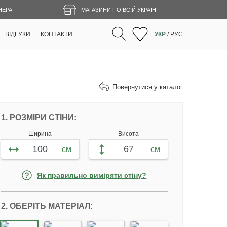
НЕРА
МАГАЗИНИ ПО ВСІЙ УКРАЇНІ
ВІДГУКИ
КОНТАКТИ
УКР
/
РУС
Повернутися у каталог
НАЛАШТУЙТЕ ФОТОШПАЛЕРИ ВІДПОВ
1. РОЗМІРИ СТІНИ:
Ширина
Висота
см
см
Як правильно виміряти стіну?
2. ОБЕРІТЬ МАТЕРІАЛ: