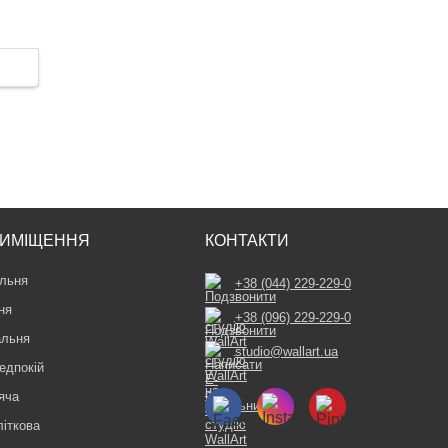
ИМІЩЕННЯ
КОНТАКТИ
льня
+38 (044) 229-229-0
ня
+38 (096) 229-229-0
альня
studio@wallart.ua
едпокій
яча
літкова