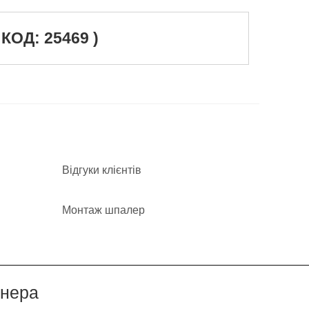
ОД: 25469 )
Відгуки клієнтів
Монтаж шпалер
йнера