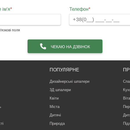
 ім'я
*
Телефон
*
'язкові поля
ЧЕКАЮ НА ДЗВІНОК
ПОПУЛЯРНЕ
ПР
Дизайнерські шпалери
Спа
3Д шпалери
Кух
Квіти
Віт
ь
Міста
Пер
Дитячі
Дит
ті
Природа
Під