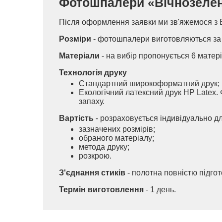
Фотошпалери «Вічнозелені т
Після оформлення заявки ми зв'яжемося з 
Розміри
- фотошпалери виготовляються за 
Матеріали
- на вибір пропонується 6 матері
Технологія друку
Стандартний широкоформатний друк;
Екологічний латексний друк HP Latex. 
запаху.
Вартість
- розраховується індивідуально д
зазначених розмірів;
обраного матеріалу;
метода друку;
розкрою.
З'єднання стиків
- полотна повністю підго
Термін виготовлення
- 1 день.