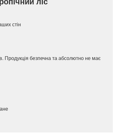
Тропічний ліс
аших стін
ів. Продукція безпечна та абсолютно не має
ване