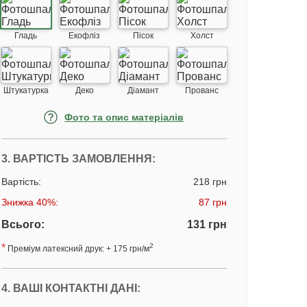
Гладь
Екофліз
Пісок
Холст
Штукатурка
Деко
Діамант
Прованс
Фото та опис матеріалів
3. ВАРТІСТЬ ЗАМОВЛЕННЯ:
Вартість:
218 грн
Знижка 40%:
87 грн
Всього:
131 грн
*
2
Преміум латексний друк: + 175 грн/м
4. ВАШІ КОНТАКТНІ ДАНІ: