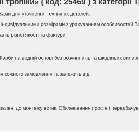
ропіки» ( код: 25469 ) з категорії 
Вами для уточнення технічних деталей.
індивідуальними розмірами з урахуванням особливостей В
алів різної якості та фактури
Фарби на водній основі без розчинників та шкідливих випар
ля кожного замовлення та залежить від:
товлені до монтажу встик. Обклеювання просте і передбачу