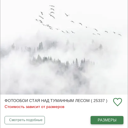
ФОТООБОИ СТАЯ НАД ТУМАННЫМ ЛЕСОМ ( 25337 )
Стоимость зависит от размеров
фотообои
Стая над туманным лесом
РАЗМЕРЫ
Смотреть
подобные