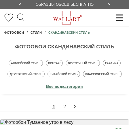
<
>
ОБРАЗЦЫ ОБОЕВ БЕСПЛАТНО
СЕЗОННЫЕ
СКАНДИНАВСКИЙ СТИЛЬ
ФОТООБОИ
СТИЛИ
ФОТООБОИ СКАНДИНАВСКИЙ СТИЛЬ
ФОТООБОИ
ФОТООБОИ
ФОТООБОИ
ФОТООБОИ
АНГЛИЙСКИЙ СТИЛЬ
ВИНТАЖ
ВОСТОЧНЫЙ СТИЛЬ
ГРАФИКА
ФОТООБОИ
ФОТООБОИ
ФОТООБОИ
ДЕРЕВЕНСКИЙ СТИЛЬ
КИТАЙСКИЙ СТИЛЬ
КЛАССИЧЕСКИЙ СТИЛЬ
ФОТООБОИ
ФОТООБОИ
ФОТООБОИ
ФОТООБОИ
ЛОФТ ART
МИНИМАЛИЗМ
МОДЕРН
МОРСКОЙ СТИЛЬ
Все подкатегории
ФОТООБОИ
ФОТООБОИ
ФОТООБОИ
ПРОВАНС
СКАНДИНАВСКИЙ СТИЛЬ
СОВРЕМЕННЫЙ СТИЛЬ
1
2
3
ФОТООБОИ
ФОТООБОИ
ХАЙ ТЕК
ЯПОНСКИЙ СТИЛЬ