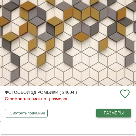
ФОТООБОИ 3Д РОМБИКИ ( 24604 )
Стоимость зависит от размеров
фотообои
3Д ромбики
РАЗМЕРЫ
Смотреть
подобные