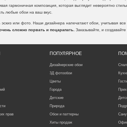
ивая гармоничная композиция, которая выглядит невероятно стильно
ать любые обои на ваш вкус.
ь эскиз или фото. Наши дизайнера напечатают обои, учитывая вс
очень сложно порвать и поцарапать.
Заказывайте, и создавайте
Я
ПОПУЛЯРНОЕ
ПО
Дизайнерские обои
Спал
3Д фотообои
Кухн
Цветы
Гост
ний
Города
Прих
Детские
Детс
сти
Природа
Подр
ких прав
Обои и паттерны
Сану
Хиты продаж
Офис