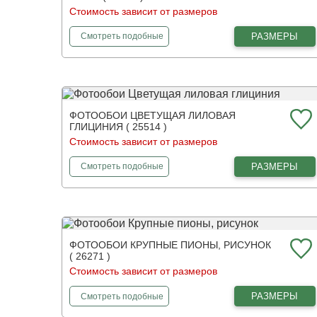
Стоимость зависит от размеров
в вашем интерьере и создавать очень стильную,
уютную атмосферу.
Поскольку винтаж подразумевает
фотообои
Старинная пиратская карта
РАЗМЕРЫ
Смотреть
подобные
смешивание ретро и прованса, в нем много нежных
деталей, цветочных мотивов.
У нас есть очень
интересные и нежные фотокартины, которые
подойдут для такого дизайнерского решения.
В нашем интернет-магазине можно заказать фотообои
в стиле винтаж для помещения, декор которого
ФОТООБОИ ЦВЕТУЩАЯ ЛИЛОВАЯ
приближен к разным эпохам. Мы предлагаем
ГЛИЦИНИЯ ( 25514 )
интересные вариации, которые отличаются качеством,
Стоимость зависит от размеров
надёжностью и долговечностью.
Мы используем
только качественные и безопасные материалы
фотообои
Цветущая лиловая глициния
РАЗМЕРЫ
Смотреть
подобные
для печати.
ФОТООБОИ КРУПНЫЕ ПИОНЫ, РИСУНОК
( 26271 )
Стоимость зависит от размеров
фотообои
Крупные пионы, рисунок
РАЗМЕРЫ
Смотреть
подобные