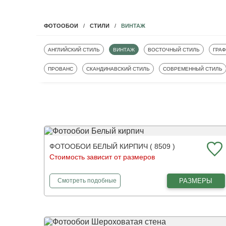
ВИНТАЖ
ФОТООБОИ
СТИЛИ
ФОТООБОИ
ФОТООБОИ
ФОТООБОИ
ФОТ
АНГЛИЙСКИЙ СТИЛЬ
ВИНТАЖ
ВОСТОЧНЫЙ СТИЛЬ
ГРА
ФОТООБОИ
ФОТООБОИ
ФОТООБОИ
ПРОВАНС
СКАНДИНАВСКИЙ СТИЛЬ
СОВРЕМЕННЫЙ СТИЛЬ
ФОТООБОИ БЕЛЫЙ КИРПИЧ ( 8509 )
Стоимость зависит от размеров
фотообои
Белый кирпич
РАЗМЕРЫ
Смотреть
подобные