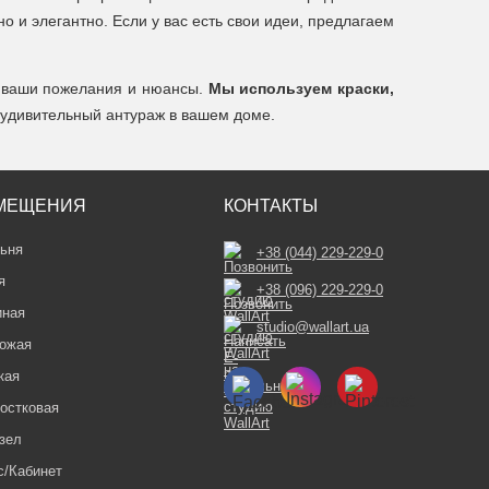
 и элегантно. Если у вас есть свои идеи, предлагаем
е ваши пожелания и нюансы.
Мы используем краски,
 удивительный антураж в вашем доме.
МЕЩЕНИЯ
КОНТАКТЫ
ьня
+38 (044) 229-229-0
я
+38 (096) 229-229-0
иная
studio@wallart.ua
ожая
кая
остковая
зел
/Кабинет