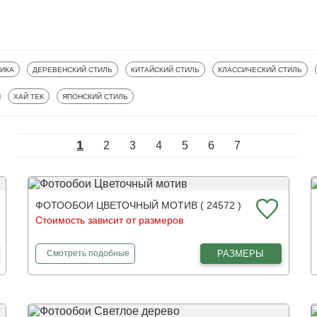
ООБОИ
ФОТООБОИ
ФОТООБОИ
ФОТООБОИ
ФИКА
ДЕРЕВЕНСКИЙ СТИЛЬ
КИТАЙСКИЙ СТИЛЬ
КЛАССИЧЕСКИЙ СТИЛЬ
ФОТООБОИ
ФОТООБОИ
ХАЙ ТЕК
ЯПОНСКИЙ СТИЛЬ
1
2
3
4
5
6
7
ФОТООБОИ ЦВЕТОЧНЫЙ МОТИВ ( 24572 )
Стоимость зависит от размеров
фотообои
Цветочный мотив
РАЗМЕРЫ
Смотреть
подобные