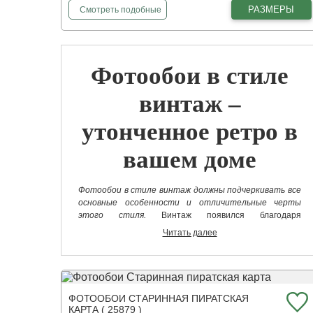
фотообои
Париж на кирпичной стене
РАЗМЕРЫ
Смотреть
подобные
Фотообои в стиле
винтаж –
утонченное ретро в
вашем доме
Фотообои в стиле винтаж должны подчеркивать все
основные особенности и отличительные черты
этого стиля.
Винтаж появился благодаря
талантливому архитектору, которому не хватило денег
Читать далее
на современные гарнитуры и декор для своего дома,
поэтому он дополнил антураж устаревшими деталями.
И у него получился интересный стильный декор,
который очень быстро стал популярным.
ФОТООБОИ СТАРИННАЯ ПИРАТСКАЯ
У нас можно купить фотообои в стиле винтаж на стену,
КАРТА ( 25879 )
которые будут идеально дополнять такие ретро-вещи