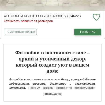
ФОТООБОИ БЕЛЫЕ РОЗЫ И КОЛОННЫ ( 24622 )
Стоимость зависит от размеров
фотообои
Белые розы и колонны
РАЗМЕРЫ
Смотреть
подобные
Фотообои в восточном стиле –
яркий и утонченный декор,
который создаст уют в вашем
доме
Фотообои в восточном стиле –
это декор, который должен
подчеркивать роскошь, богатство и изысканность
интерьера.
Поэтому сюжеты фотокартин подразумевают
наличие большого количества декоративных элементов,
Читать далее
разнообразных фактур, ярких цветовых решений. Фотообои в
восточном стиле на стену представлены разными вариациями,
которые объединены одной тематикой – изысканная красота в