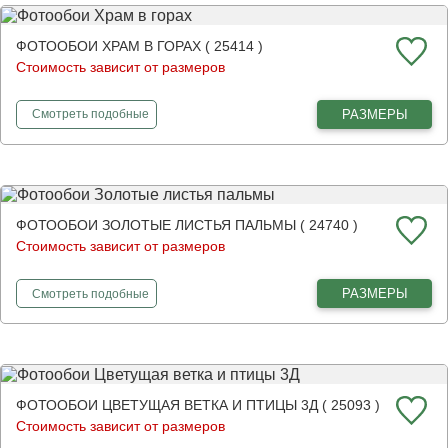
каждой детали.
ФОТООБОИ ХРАМ В ГОРАХ ( 25414 )
Восточный стиль в интерьере подразумевает наличие
большого количества разнообразных элементов, дорогих
Стоимость зависит от размеров
материалов, ярких декоративных элементов. У нас можно
заказать фотообои в восточном стиле на любой вкус.
Мы
фотообои
Храм в горах
РАЗМЕРЫ
Смотреть
подобные
предлагаем очень интересные вариации, которые будут
отлично смотреться в разных помещениях, начиная от жилых
и заканчивая кафе, ресторанами, тематическими
заведениями.
Наша продукция отличается безопасностью, высоким
качеством и долговечностью. Для печати используются
ФОТООБОИ ЗОЛОТЫЕ ЛИСТЬЯ ПАЛЬМЫ ( 24740 )
материалы, которые не содержат соединений, способных
Стоимость зависит от размеров
навредить здоровью.
Все краски устойчивы к ультрафиолету,
а основы – к механическим повреждениям.
фотообои
Золотые листья пальмы
РАЗМЕРЫ
Смотреть
подобные
ФОТООБОИ ЦВЕТУЩАЯ ВЕТКА И ПТИЦЫ 3Д ( 25093 )
Стоимость зависит от размеров