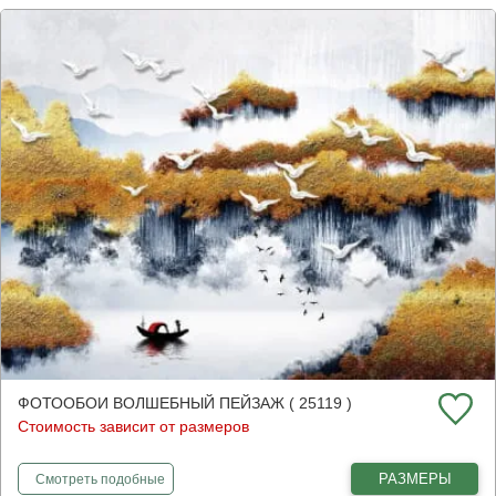
ФОТООБОИ ВОЛШЕБНЫЙ ПЕЙЗАЖ ( 25119 )
Стоимость зависит от размеров
фотообои
Волшебный пейзаж
РАЗМЕРЫ
Смотреть
подобные