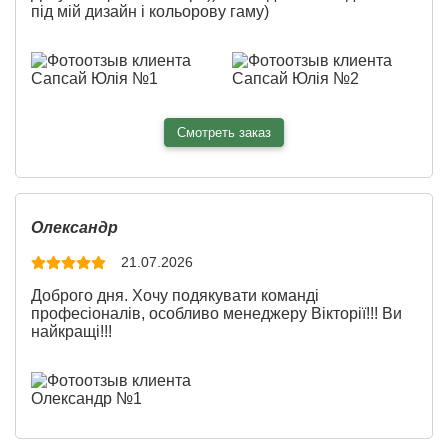
Материал:
Штукатурка
під мій дизайн і кольорову гаму)
Материал:
Экофлиз
Смотреть заказ
Ширина:
170 см
Олександр
Высота:
150 см
21.07.2026
Доброго дня. Хочу подякувати команді
2
Площадь:
2.55 см
професіоналів, особливо менеджеру Вікторії!!! Ви
найкращі!!!
Материал:
Холст