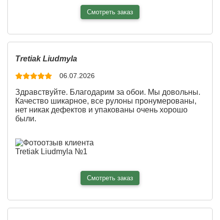
Смотреть заказ
Ширина:
315 см
Tretiak Liudmyla
Высота:
275 см
06.07.2026
Здравствуйте. Благодарим за обои. Мы довольны.
2
Площадь:
8.66 см
Качество шикарное, все рулоны пронумерованы,
нет никак дефектов и упакованы очень хорошо
Материал:
Песок
были.
Смотреть заказ