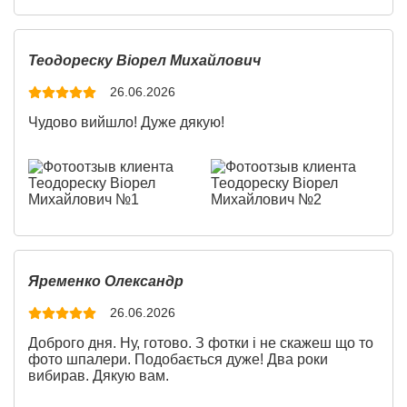
Ширина:
450 см
Теодореску Віорел Михайлович
Высота:
200 см
26.06.2026
Чудово вийшло! Дуже дякую!
2
Площадь:
9.00 см
Материал:
Экофлиз
Яременко Олександр
26.06.2026
Доброго дня. Ну, готово. З фотки і не скажеш що то
фото шпалери. Подобається дуже! Два роки
вибирав. Дякую вам.