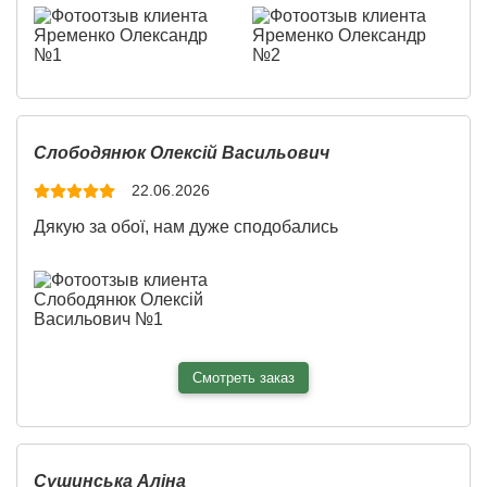
Слободянюк Олексій Васильович
22.06.2026
Дякую за обої, нам дуже сподобались
Смотреть заказ
Ширина:
250 см
Сушинська Аліна