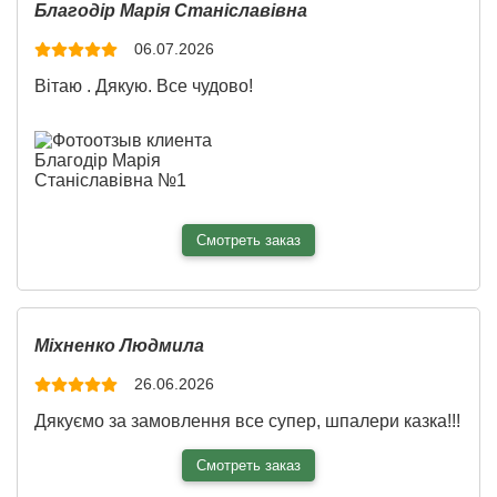
Ширина:
700 см
Благодір Марія Станіславівна
Высота:
270 см
06.07.2026
Вітаю . Дякую. Все чудово!
2
Площадь:
18.90 см
Материал:
Холст
Смотреть заказ
Ширина:
101 см
Міхненко Людмила
Высота:
200 см
26.06.2026
Дякуємо за замовлення все супер, шпалери казка!!!
2
Площадь:
2.02 см
Смотреть заказ
Материал:
Холст