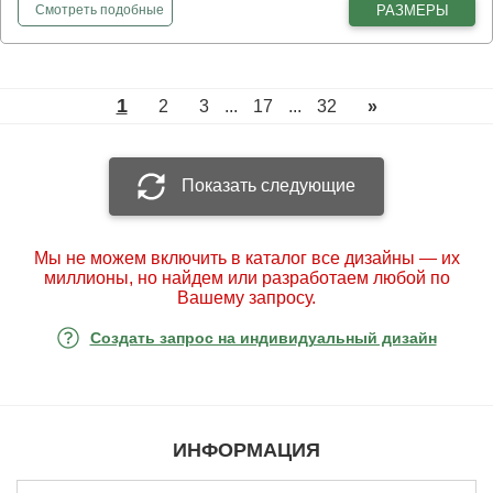
фотообои
Барельеф девушка в шляпе
РАЗМЕРЫ
Смотреть
подобные
1
2
3
...
17
...
32
»
Показать следующие
Мы не можем включить в каталог все дизайны — их
миллионы, но найдем или разработаем любой по
Вашему запросу.
Создать запрос на индивидуальный дизайн
ИНФОРМАЦИЯ