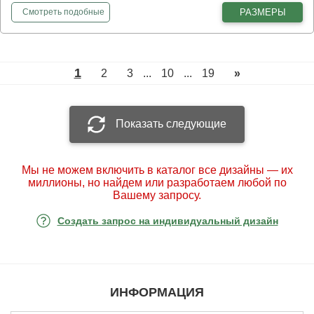
фотообои
Карта мира из слов
РАЗМЕРЫ
Смотреть
подобные
1
2
3
...
10
...
19
»
Показать следующие
Мы не можем включить в каталог все дизайны — их
миллионы, но найдем или разработаем любой по
Вашему запросу.
Создать запрос на индивидуальный дизайн
ИНФОРМАЦИЯ