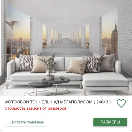
ФОТООБОИ ТОННЕЛЬ НАД МЕГАПОЛИСОМ ( 24843 )
Стоимость зависит от размеров
фотообои
Тоннель над мегаполисом
РАЗМЕРЫ
Смотреть
подобные