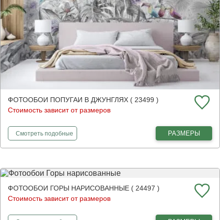
ФОТООБОИ ПОПУГАИ В ДЖУНГЛЯХ ( 23499 )
Стоимость зависит от размеров
фотообои
Попугаи в джунглях
РАЗМЕРЫ
Смотреть
подобные
ФОТООБОИ ГОРЫ НАРИСОВАННЫЕ ( 24497 )
Стоимость зависит от размеров