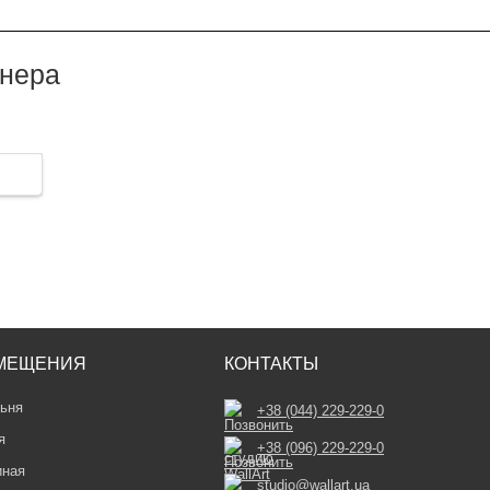
йнера
МЕЩЕНИЯ
КОНТАКТЫ
ьня
+38 (044) 229-229-0
я
+38 (096) 229-229-0
иная
studio@wallart.ua