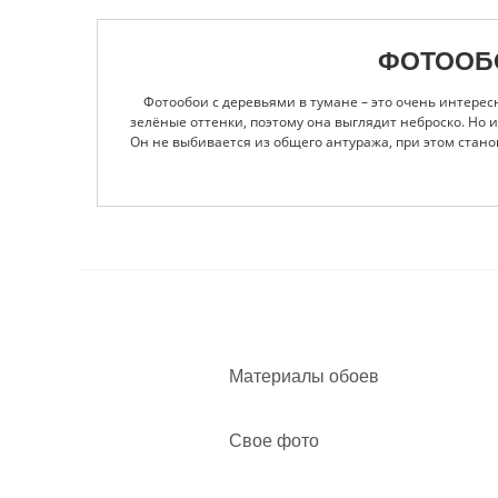
ФОТООБО
Фотообои с деревьями в тумане – это очень интерес
зелёные оттенки, поэтому она выглядит неброско. Но
Он не выбивается из общего антуража, при этом стан
стену можно как для жилого помещения, так и для тем
в светлых оттенках. Если хочется использовать этот д
также лучше выбирать светлую. А вот в гостиной мож
касается интерьерных стилей, то такие фотообои луч
цвета, формы, другие элементы декора. Если у Вас
деревьями в тумане на заказ.
Материалы обоев
Свое фото