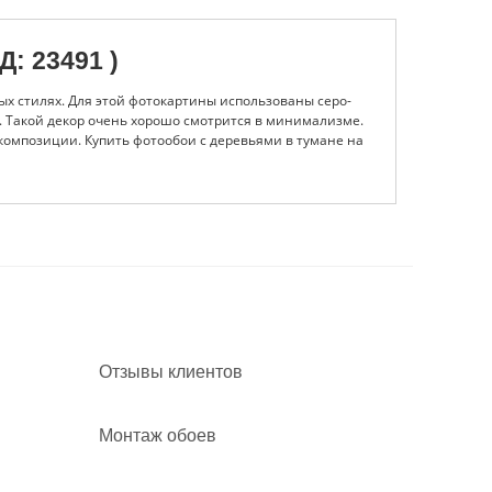
 23491 )
ых стилях. Для этой фотокартины использованы серо-
. Такой декор очень хорошо смотрится в минимализме.
композиции. Купить фотообои с деревьями в тумане на
афе, особенно если все мебельные гарнитуры выполнены
олее темные тона и создавать легкую атмосферу. Мебель
т того, насколько помещение хорошо освещено. Что же
в других дизайнах. Нужно просто правильно подобрать
р обоев по другим причинам, предлагаем фотообои с
 понравится на сто процентов.
Отзывы клиентов
Монтаж обоев