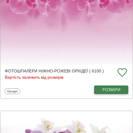
ФОТОШПАЛЕРИ НІЖНО-РОЖЕВІ ОРХІДЕЇ ( 6100 )
Вартість залежить від розмірів
РОЗМІРИ
Фотошпалери
Орхідеї