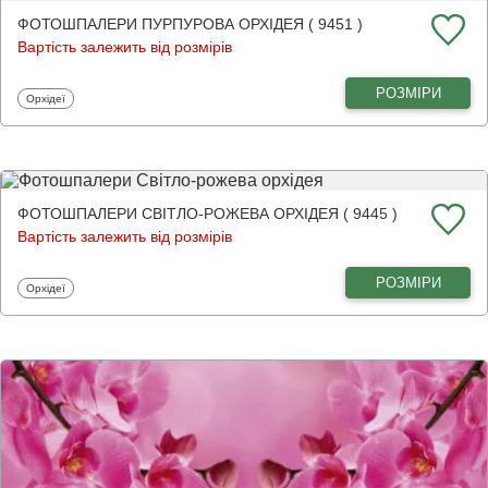
ФОТОШПАЛЕРИ ПУРПУРОВА ОРХІДЕЯ ( 9451 )
Вартість залежить від розмірів
РОЗМІРИ
Фотошпалери
Орхідеї
ФОТОШПАЛЕРИ СВІТЛО-РОЖЕВА ОРХІДЕЯ ( 9445 )
Вартість залежить від розмірів
РОЗМІРИ
Фотошпалери
Орхідеї