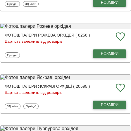
РОЗМІРИ
Фотошпалери
Фотошпалери
Орхідеї
3Д квіти
ФОТОШПАЛЕРИ РОЖЕВА ОРХІДЕЯ ( 8258 )
Вартість залежить від розмірів
РОЗМІРИ
Фотошпалери
Орхідеї
ФОТОШПАЛЕРИ ЯСКРАВІ ОРХІДЕЇ ( 20595 )
Вартість залежить від розмірів
РОЗМІРИ
Фотошпалери
Фотошпалери
3Д квіти
Орхідеї