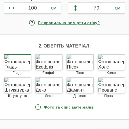
см
см
Як правильно виміряти стіну?
2. ОБЕРІТЬ МАТЕРІАЛ:
Гладь
Екофліз
Пісок
Холст
Штукатурка
Деко
Діамант
Прованс
Фото та опис матеріалів