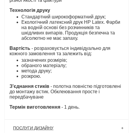
різної якості та фактури
Технологія друку
Стандартний широкоформатний друк;
Екологічний латексний друк HP Latex. Фарби
на водній основі без розчинників та
шкідливих випарів. Продукція безпечна та
абсолютно не має запаху.
Вартість
- розраховується індивідуально для
кожного замовлення та залежить від:
зазначених розмірів;
обраного матеріалу;
метода друку;
розкрою.
З'єднання стиків
- полотна повністю підготовлені
до монтажу встик. Обклеювання просте і
передбачуване
Термін виготовлення
- 1 день.
ПОСЛУГИ ДИЗАЙНУ