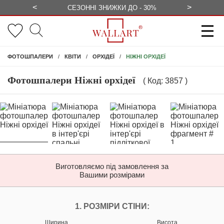
<
>
ЕЗКОШТОВНО
СЕЗОННІ ЗНИЖКИ ДО - 30%
КОНСУЛЬ
НІЖНІ ОРХІДЕЇ
ФОТОШПАЛЕРИ
КВІТИ
ОРХІДЕЇ
Фотошпалери Ніжні орхідеї
( Код: 3857 )
Виготовляємо під замовлення за
Вашими розмірами
НАЛАШТУЙТЕ ФОТ
1. РОЗМІРИ СТІНИ:
Ширина
Висота