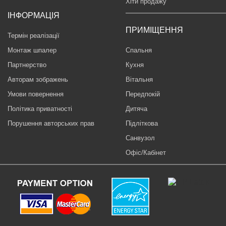
Хіти продажу
ІНФОРМАЦІЯ
ПРИМІЩЕННЯ
Термін реалізації
Монтаж шпалер
Спальня
Партнерство
Кухня
Авторам зображень
Вітальня
Умови повернення
Передпокій
Політика приватності
Дитяча
Порушення авторських прав
Підліткова
Санвузол
Офіс/Кабінет