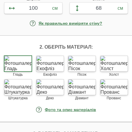
см
см
Як правильно виміряти стіну?
2. ОБЕРІТЬ МАТЕРІАЛ:
Гладь
Екофліз
Пісок
Холст
Штукатурка
Деко
Діамант
Прованс
Фото та опис матеріалів