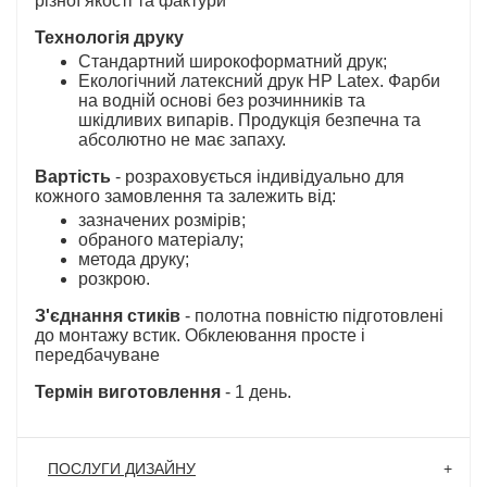
різної якості та фактури
Технологія друку
Стандартний широкоформатний друк;
Екологічний латексний друк HP Latex. Фарби
на водній основі без розчинників та
шкідливих випарів. Продукція безпечна та
абсолютно не має запаху.
Вартість
- розраховується індивідуально для
кожного замовлення та залежить від:
зазначених розмірів;
обраного матеріалу;
метода друку;
розкрою.
З'єднання стиків
- полотна повністю підготовлені
до монтажу встик. Обклеювання просте і
передбачуване
Термін виготовлення
- 1 день.
ПОСЛУГИ ДИЗАЙНУ