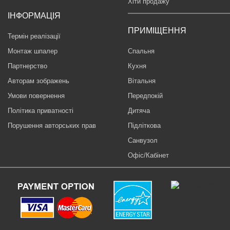
Хіти продажу
ІНФОРМАЦІЯ
ПРИМІЩЕННЯ
Термін реалізації
Монтаж шпалер
Спальня
Партнерство
Кухня
Авторам зображень
Вітальня
Умови повернення
Передпокій
Політика приватності
Дитяча
Порушення авторських прав
Підліткова
Санвузол
Офіс/Кабінет