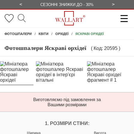
<
>
ЕЗКОШТОВНО
СЕЗОННІ ЗНИЖКИ ДО - 30%
КОНСУЛЬ
ЯСКРАВІ ОРХІДЕЇ
ФОТОШПАЛЕРИ
КВІТИ
ОРХІДЕЇ
Фотошпалери Яскраві орхідеї
( Код: 20595 )
Виготовляємо під замовлення за
Вашими розмірами
НАЛАШТУЙТЕ ФОТ
1. РОЗМІРИ СТІНИ:
Ширина
Висота